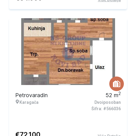
2
Petrovaradin
52
m
Karagača
Dvoiposoban
Šifra: #566036
€
72.100