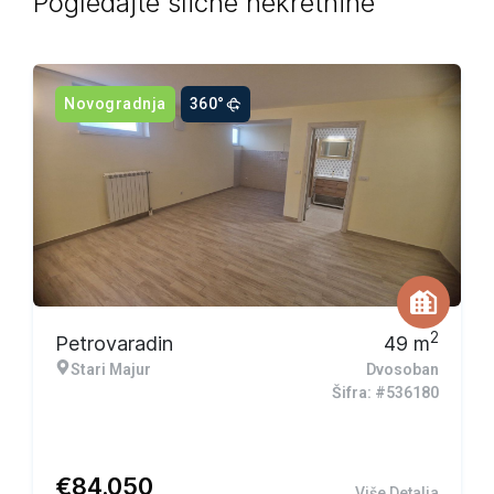
Pogledajte slične nekretnine
Novogradnja
360°
2
Petrovaradin
49
m
Stari Majur
Dvosoban
Šifra: #536180
€
84.050
Više Detalja