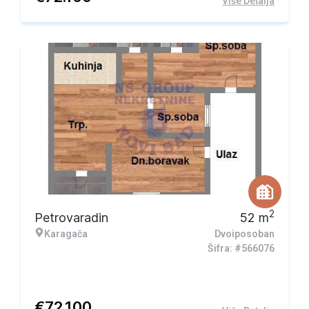
Više Detalja
2
Petrovaradin
52
m
Karagača
Dvoiposoban
Šifra: #566076
€
72.100