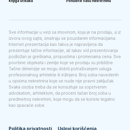
Knjiga utisaka
Ponudite vašu nekretninu
Sve informacije u vezi sa imovinom, koja je na prodaju, a iz
izvora ovog sajta, smatraju se pouzdanim informacijama.
Internet prezentacija kao takva je napravljena da
prezentuje tačne informacije, ali takav vid prezentovanja
podložan je greškama, propustima i promenama cena. Sve
površine objekata i zemlje koje se prodaju su približne.
Tačne dimenzije se mogu dobiti potraživanjem usluga
profesionalnog arhitekte ili inžinjera. Broj soba navedenih
u opisima nekretnina koje se nude nije pravni zaključak.
Svaka osoba treba da se konsultuje sa sopstvenim
advokatom, arhitektom, da proceni tačan broj soba u
predmetnoj nekretnini, koje mogu da se koriste legalno
kao spavaće sobe.
Politika privatnosti
Uslovi korišćenja