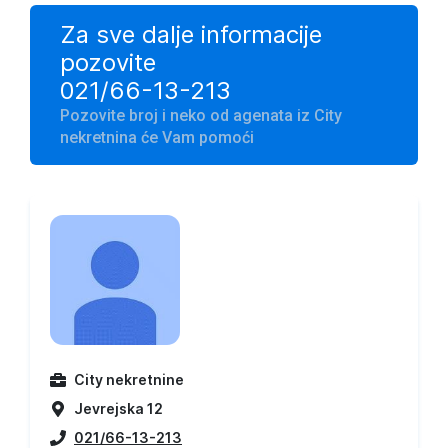
Za sve dalje informacije
pozovite
021/66-13-213
Pozovite broj i neko od agenata iz City
nekretnina će Vam pomoći
City nekretnine
Jevrejska 12
021/66-13-213