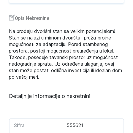
Opis Nekretnine
Na prodaju dvorišni stan sa velikim potencijalom!
Stan se nalazi u mirnom dvorištu i pruža brojne
mogućnosti za adaptaciju. Pored stambenog
prostora, postoji mogućnost preuređenja u lokal.
Takođe, poseduje tavanski prostor uz mogućnost
nadogradnje sprata. Uz određena ulaganja, ovaj
stan može postati odlična investicija ili idealan dom
po vašoj meri.
Detaljnije informacije o nekretnini
555621
Šifra