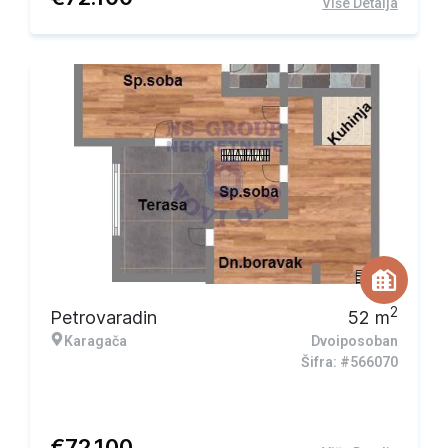
Više Detalja
2
Petrovaradin
52
m
Karagača
Dvoiposoban
Šifra: #566070
€
72.100