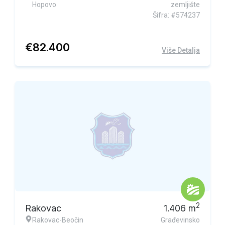
Hopovo
zemljište
Šifra: #574237
€
82.400
Više Detalja
2
Rakovac
1.406
m
Rakovac-Beočin
Građevinsko