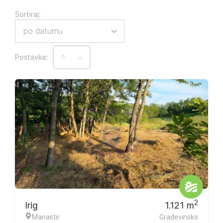
Sortiraj
:
po datumu
Postavka:
2
Irig
1.121
m
Manastir
Građevinsko