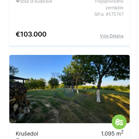
Izlaz iz Budisave
Poljoprivredno
zemljište
Šifra: #575747
€
103.000
Više Detalja
Ekskluzivna ponuda
2
Krušedol
1.095
m