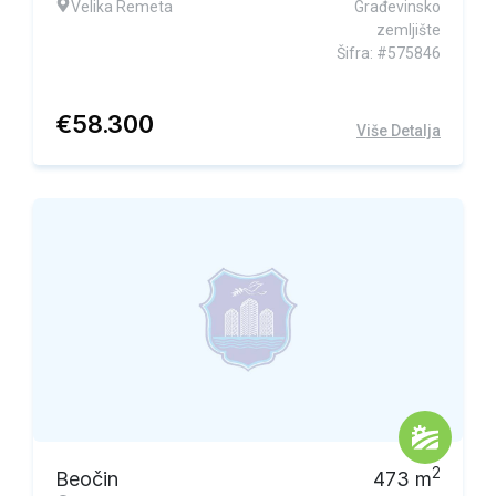
Velika Remeta
Građevinsko
zemljište
Šifra: #575846
€
58.300
Više Detalja
2
Beočin
473
m