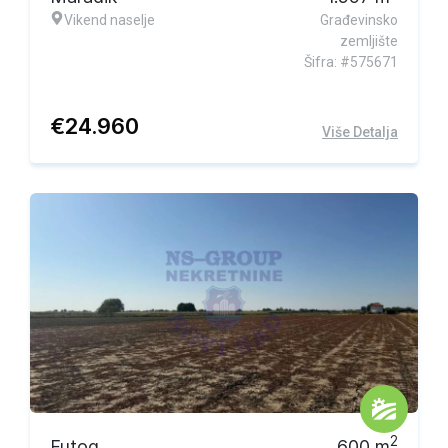
Vikend naselje
Građevinsko
zemljište
Šifra: #575671
€
24.960
Više Detalja
2
Futog
600
m