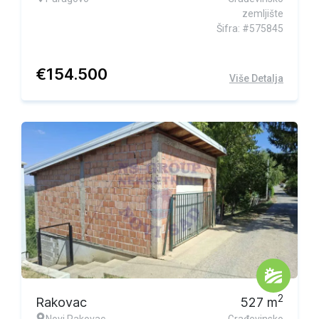
zemljište
Šifra: #575845
€
154.500
Više Detalja
Ekskluzivna ponuda
2
Rakovac
527
m