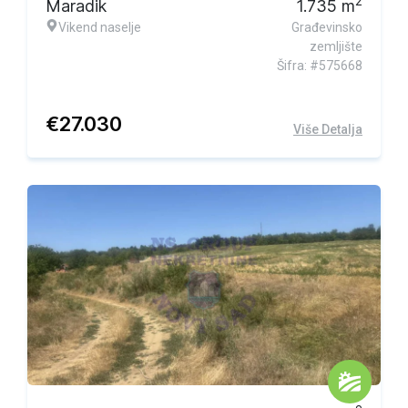
2
Maradik
1.735
m
Vikend naselje
Građevinsko
zemljište
Šifra: #575668
€
27.030
Više Detalja