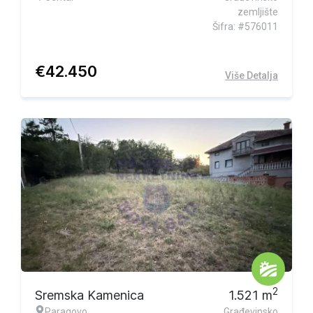
zemljište
Šifra: #576011
€
42.450
Više Detalja
Ekskluzivna ponuda
2
Sremska Kamenica
1.521
m
Paragovo
Građevinsko