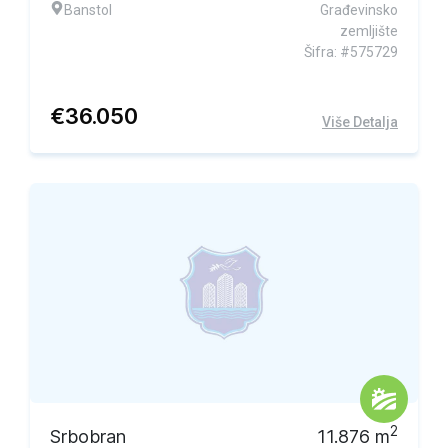
Banstol
Građevinsko
zemljište
Šifra: #575729
€
36.050
Više Detalja
2
Srbobran
11.876
m