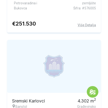
Petrovaradina i
zemljište
Bukovca
Šifra: #576005
€
251.530
Više Detalja
2
Sremski Karlovci
4.302
m
Banstol
Građevinsko