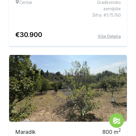
Centar
Građevinsko
zemljište
Šifra: #575760
€
30.900
Više Detalja
2
Maradik
800
m