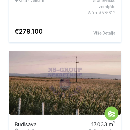
Klisa - Veliki rit
Građevinsko
zemljište
Šifra: #575812
€
278.100
Više Detalja
2
Budisava
17.033
m