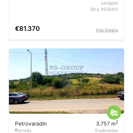
zemljište
Šifra: #558491
€
81.370
Više Detalja
2
Petrovaradin
3.757
m
Između
Građevinsko