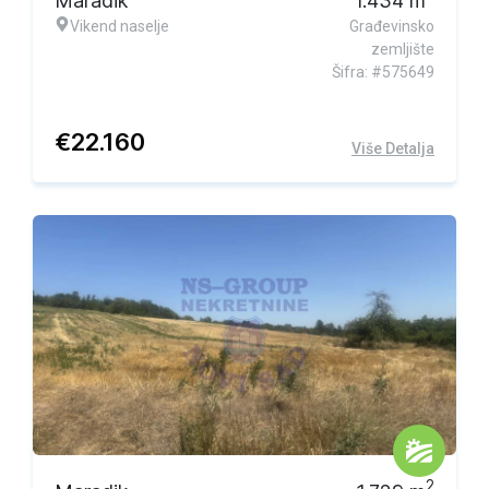
Maradik
1.434
m
Vikend naselje
Građevinsko
zemljište
Šifra: #575649
€
22.160
Više Detalja
2