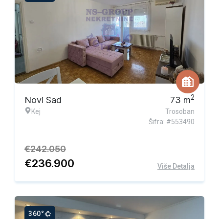
Ekskluzivna ponuda
2
Novi Sad
73
m
Kej
Trosoban
Šifra: #553490
€
242.050
€
236.900
Više Detalja
360°