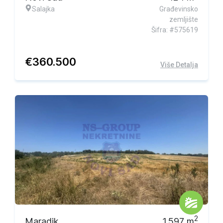
Salajka
Građevinsko
zemljište
Šifra: #575619
€
360.500
Više Detalja
2
Maradik
1.597
m