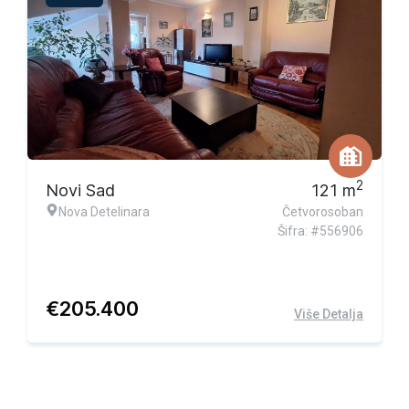
Ekskluzivna ponuda
2
Novi Sad
121
m
Nova Detelinara
Četvorosoban
Šifra: #556906
€
205.400
Više Detalja