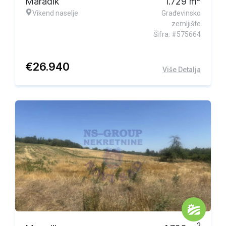
Maradik
1.729
m
Vikend naselje
Građevinsko
zemljište
Šifra: #575664
€
26.940
Više Detalja
2