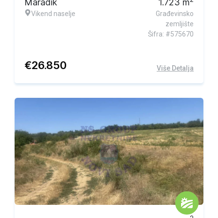
Maradik
1.723
m
Vikend naselje
Građevinsko
zemljište
Šifra: #575670
€
26.850
Više Detalja