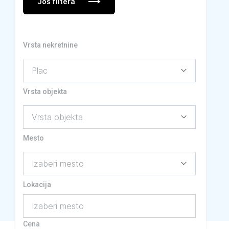
Još filtera
Vrsta nekretnine
Vrsta objekta
Mesto
Lokacija
Izaberi mesto
Cena