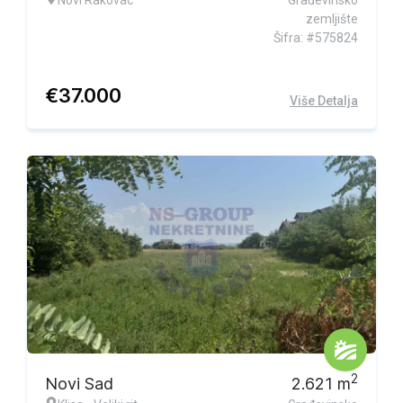
Novi Rakovac
Građevinsko
zemljište
Šifra: #575824
€
37.000
Više Detalja
2
Novi Sad
2.621
m