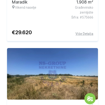
2
Maradik
1.908
m
Vikend naselje
Građevinsko
zemljište
Šifra: #575666
€
29.620
Više Detalja