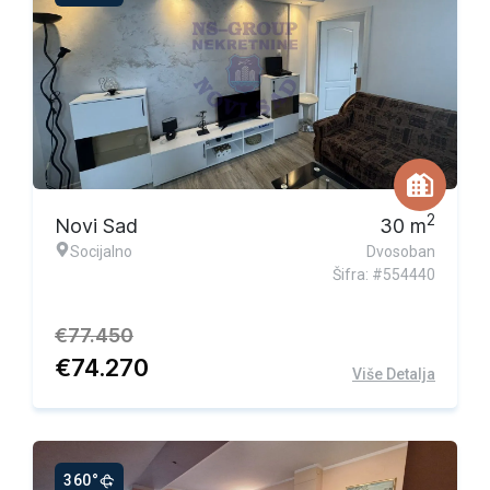
Ekskluzivna ponuda
2
Novi Sad
30
m
Socijalno
Dvosoban
Šifra: #554440
€
77.450
€
74.270
Više Detalja
360°