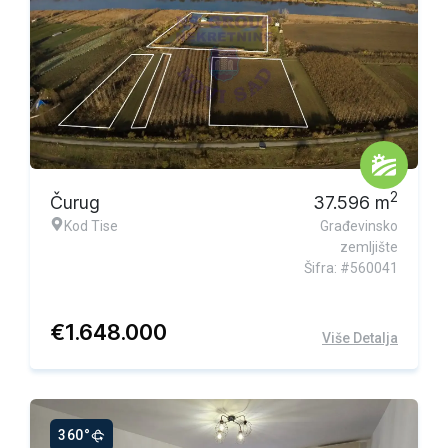
Ekskluzivna ponuda
2
Čurug
37.596
m
Kod Tise
Građevinsko
zemljište
Šifra: #560041
€
1.648.000
Više Detalja
360°