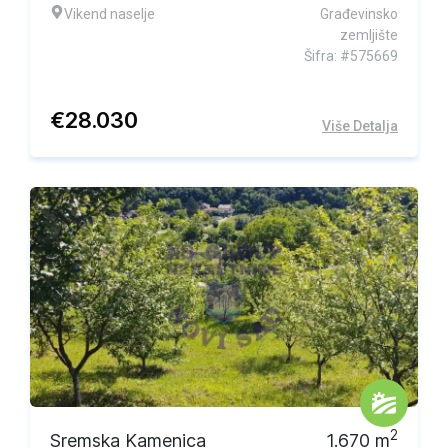
Vikend naselje
Građevinsko
zemljište
Šifra: #575669
€
28.030
Više Detalja
Ekskluzivna ponuda
2
Sremska Kamenica
1.670
m