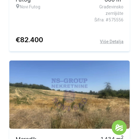
Novi Futog
Građevinsko
zemljište
Šifra: #575556
€
82.400
Više Detalja
2