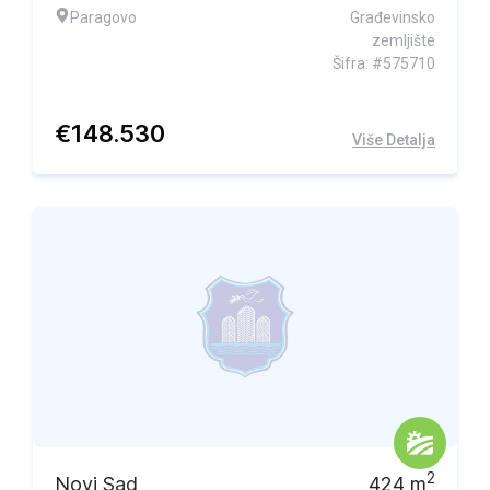
Paragovo
Građevinsko
zemljište
Šifra: #575710
€
148.530
Više Detalja
2
Novi Sad
424
m