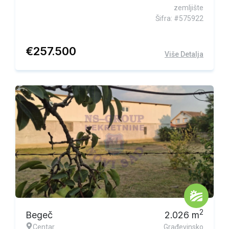
zemljište
Šifra: #575922
€
257.500
Više Detalja
Ekskluzivna ponuda
2
Begeč
2.026
m
Centar
Građevinsko