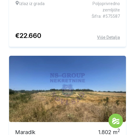
Izlaz iz grada
Poljoprivredno
zemljište
Šifra: #575587
€
22.660
Više Detalja
2
Maradik
1.802
m