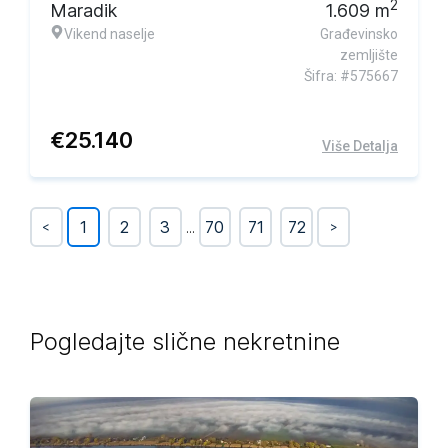
2
Maradik
1.609
m
Vikend naselje
Građevinsko
zemljište
Šifra: #575667
€
25.140
Više Detalja
1
2
3
...
70
71
72
<
>
Pogledajte slične nekretnine