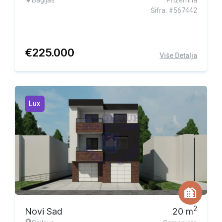
Bagljaš
Prizemna
Šifra: #567442
€
225.000
Više Detalja
Lux
2
Novi Sad
20
m