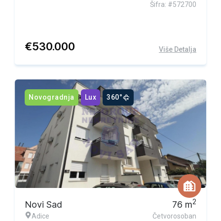
Šifra: #572700
€
530.000
Više Detalja
Novogradnja
Lux
360°
Ekskluzivna ponuda
2
Novi Sad
76
m
Adice
Četvorosoban