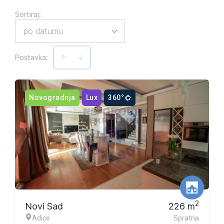
Sortiraj
:
po datumu
Postavka:
Novogradnja
Lux
360°
2
Novi Sad
226
m
Adice
Spratna