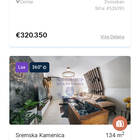
Centar
Dvosoban
Šifra: #526395
€
320.350
Više Detalja
Lux
360°
2
Sremska Kamenica
134
m