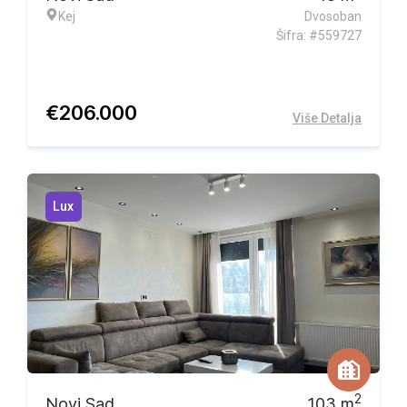
Kej
Dvosoban
Šifra: #559727
€
206.000
Više Detalja
Lux
2
Novi Sad
103
m