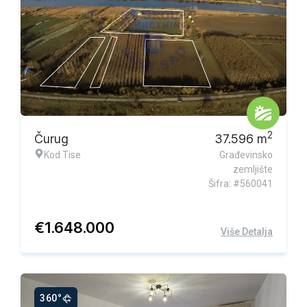
Ekskluzivna ponuda
2
Čurug
37.596
m
Kod Tise
Građevinsko
zemljište
Šifra: #560041
€
1.648.000
Više Detalja
360°