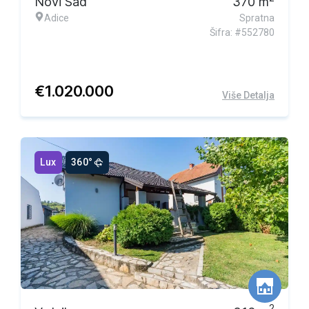
Novi Sad
370
m
Adice
Spratna
Šifra: #552780
€
1.020.000
Više Detalja
Lux
360°
2