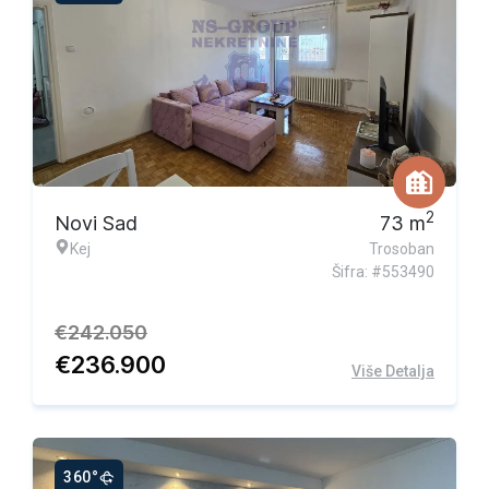
Ekskluzivna ponuda
2
Novi Sad
73
m
Kej
Trosoban
Šifra: #553490
€
242.050
€
236.900
Više Detalja
360°