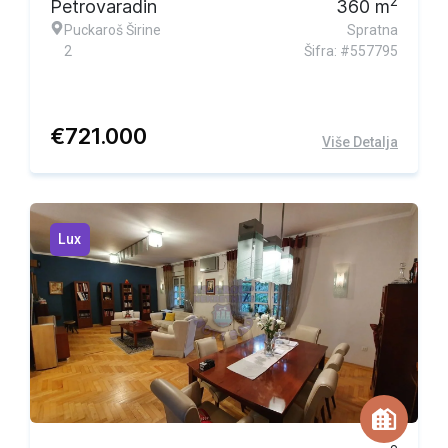
2
Petrovaradin
360
m
Puckaroš Širine
Spratna
2
Šifra: #557795
€
721.000
Više Detalja
Lux