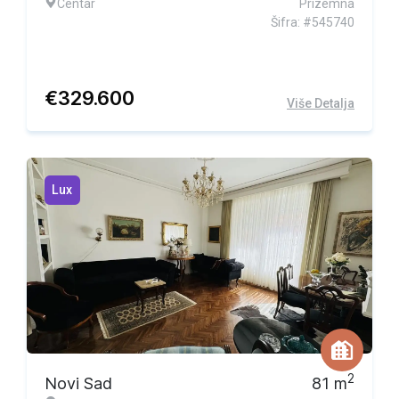
Centar
Prizemna
Šifra: #545740
€
329.600
Više Detalja
Lux
2
Novi Sad
81
m