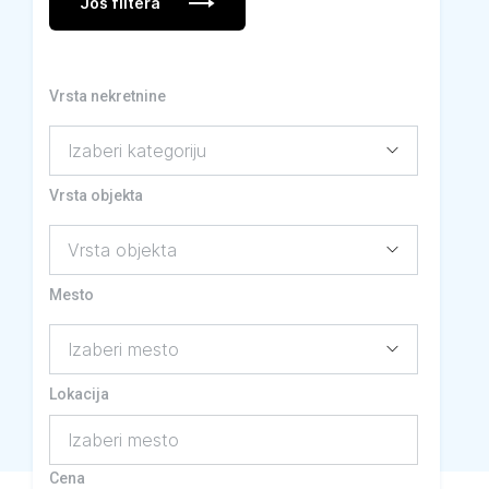
Još filtera
Vrsta nekretnine
Vrsta objekta
Mesto
Lokacija
Izaberi mesto
Cena