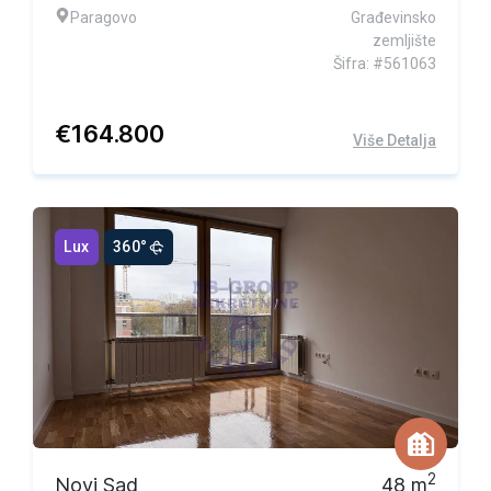
Paragovo
Građevinsko
zemljište
Šifra: #561063
€
164.800
Više Detalja
Lux
360°
2
Novi Sad
48
m