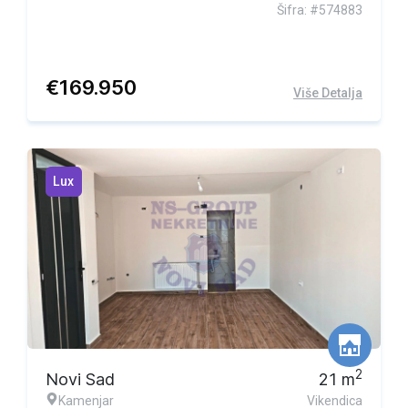
Šifra: #574883
€
169.950
Više Detalja
Lux
2
Novi Sad
21
m
Kamenjar
Vikendica