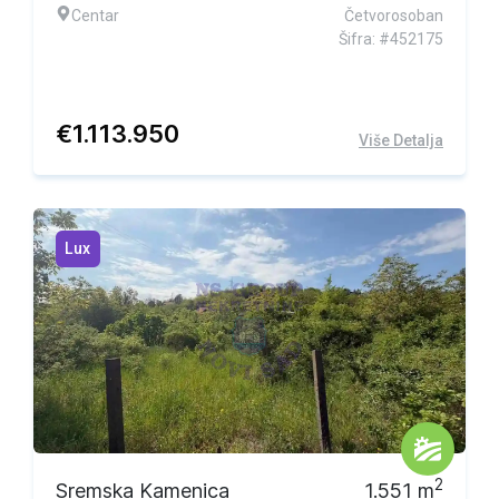
Centar
Četvorosoban
Šifra: #452175
€
1.113.950
Više Detalja
Lux
2
Sremska Kamenica
1.551
m