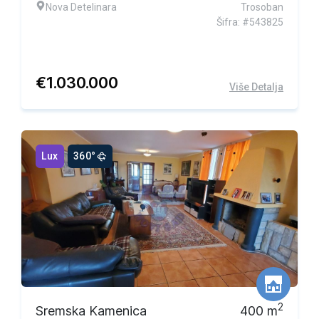
Nova Detelinara
Trosoban
Šifra: #543825
€
1.030.000
Više Detalja
Lux
360°
2
Sremska Kamenica
400
m