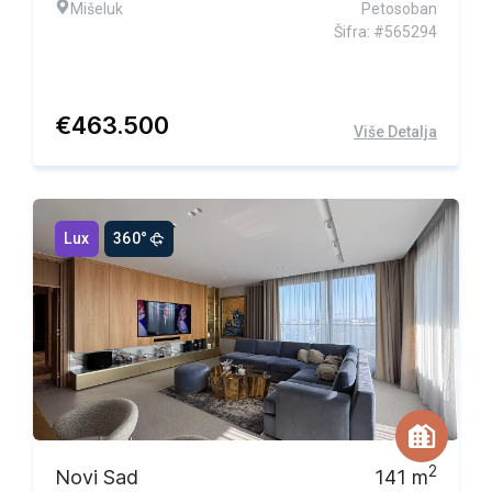
Mišeluk
Petosoban
Šifra: #565294
€
463.500
Više Detalja
Lux
360°
2
Novi Sad
141
m