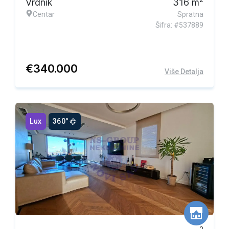
Vrdnik
316
m
Centar
Spratna
Šifra: #537889
€
340.000
Više Detalja
Lux
360°