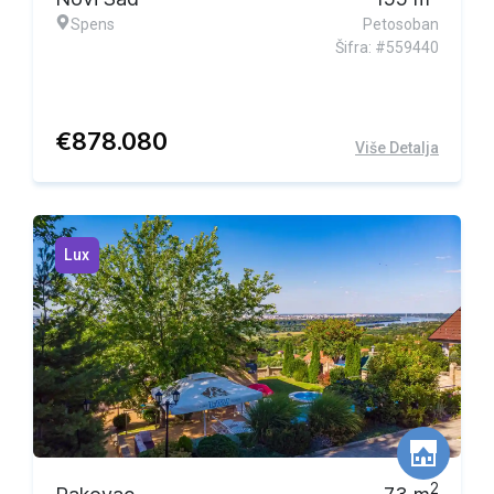
Spens
Petosoban
Šifra: #559440
€
878.080
Više Detalja
Lux
2