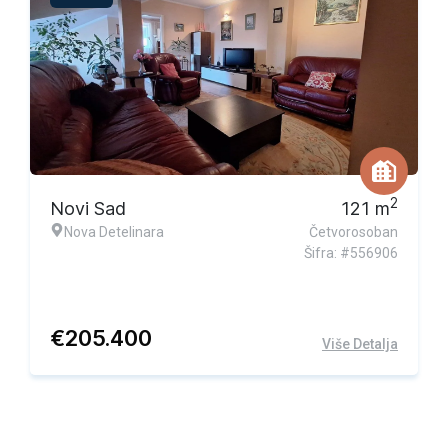
Ekskluzivna ponuda
2
Novi Sad
121
m
Nova Detelinara
Četvorosoban
Šifra: #556906
€
205.400
Više Detalja