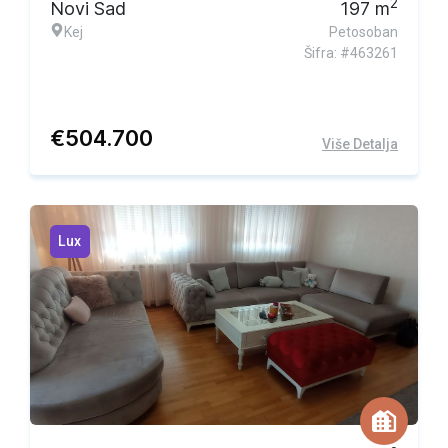
2
Novi Sad
197
m
Kej
Petosoban
Šifra: #463261
€
504.700
Više Detalja
Lux