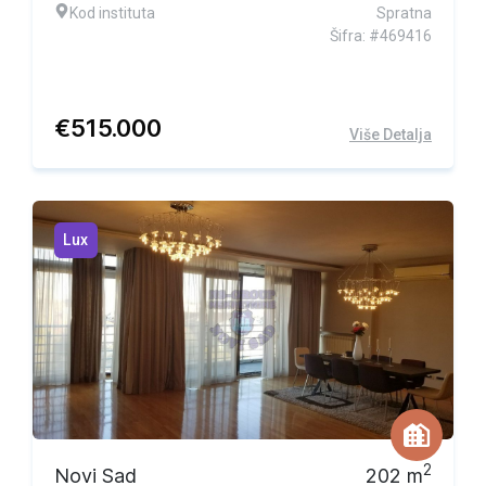
Kod instituta
Spratna
Šifra: #469416
€
515.000
Više Detalja
Lux
2
Novi Sad
202
m