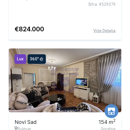
Šifra: #529379
€
824.000
Više Detalja
Lux
360°
2
Novi Sad
154
m
Bulevar
Spratna