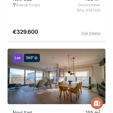
Bulevar Evrope
Četvorosoban
Šifra: #501350
€
329.600
Više Detalja
Lux
360°
Ekskluzivna ponuda
2
Novi Sad
155
m