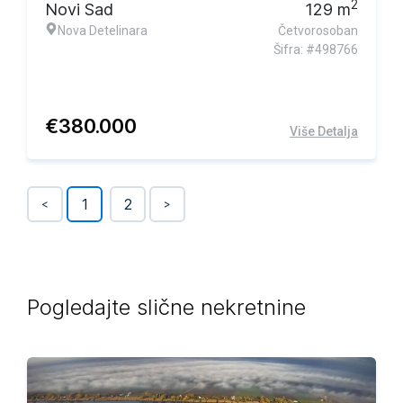
2
Novi Sad
129
m
Nova Detelinara
Četvorosoban
Šifra: #498766
€
380.000
Više Detalja
1
2
<
>
Pogledajte slične nekretnine