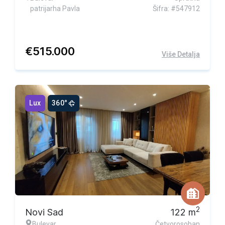
patrijarha Pavla
Šifra: #547912
€
515.000
Više Detalja
Lux
360°
2
Novi Sad
122
m
Bulevar
Četvorosoban