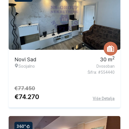
Ekskluzivna ponuda
2
Novi Sad
30
m
Socijalno
Dvosoban
Šifra: #554440
€
77.450
€
74.270
Više Detalja
360°