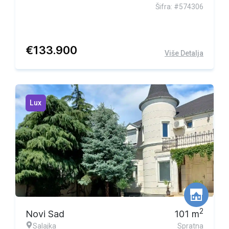
Šifra: #574306
€
133.900
Više Detalja
Lux
2
Novi Sad
101
m
Salajka
Spratna