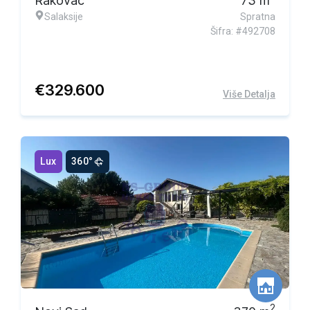
Rakovac
73
m
Salaksije
Spratna
Šifra: #492708
€
329.600
Više Detalja
Lux
360°
2