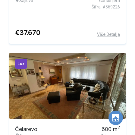
Sajlovo
Garsonjera
Šifra: #569226
€
37.670
Više Detalja
Lux
2
Čelarevo
600
m