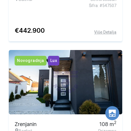
Šifra: #547507
€
442.900
Više Detalja
Novogradnja
Lux
2
Zrenjanin
108
m