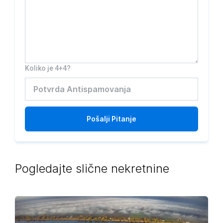
Koliko je 4+4?
Pošalji
Pitanje
Pogledajte slične nekretnine