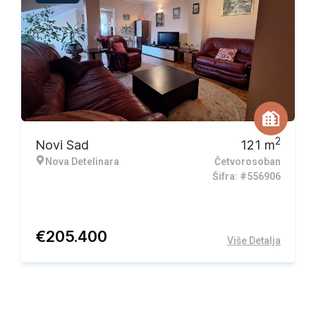
Ekskluzivna ponuda
2
Novi Sad
121
m
Nova Detelinara
Četvorosoban
Šifra: #556906
€
205.400
Više Detalja