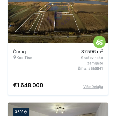
Ekskluzivna ponuda
2
Čurug
37.596
m
Kod Tise
Građevinsko
zemljište
Šifra: #560041
€
1.648.000
Više Detalja
360°