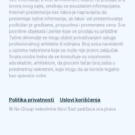
izvora ovog sajta, smatraju se pouzdanim informacijama.
Internet prezentacija kao takva je napravljena da
prezentuje tačne informacije, ali takav vid prezentovanja
podložan je greškama, propustima i promenama cena. Sve
površine objekata i zemlje koje se prodaju su približne.
Tačne dimenzije se mogu dobiti potraživanjem usluga
profesionalnog arhitekte ili inžinjera. Broj soba navedenih
u opisima nekretnina koje se nude nije pravni zaključak.
Svaka osoba treba da se konsultuje sa sopstvenim
advokatom, arhitektom, da proceni tačan broj soba u
predmetnoj nekretnini, koje mogu da se koriste legalno
kao spavaće sobe.
Politika privatnosti
Uslovi korišćenja
©
Ns-Group nekretnine Novi Sad zadržava sva prava