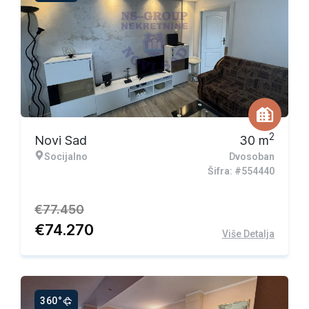
Ekskluzivna ponuda
2
Novi Sad
30
m
Socijalno
Dvosoban
Šifra: #554440
€
77.450
€
74.270
Više Detalja
360°