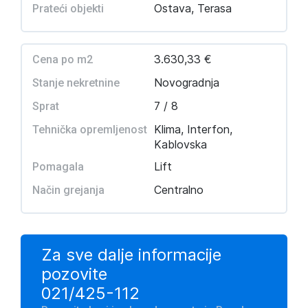
Ostava, Terasa
Prateći objekti
3.630,33 €
Cena po m2
Novogradnja
Stanje nekretnine
7 / 8
Sprat
Klima, Interfon,
Tehnička opremljenost
Kablovska
Lift
Pomagala
Centralno
Način grejanja
Za sve dalje informacije
pozovite
021/425-112