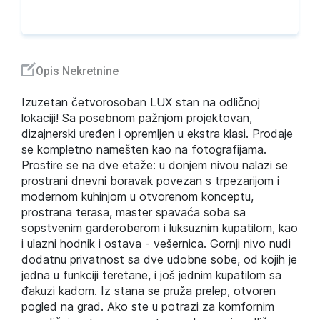
Opis Nekretnine
Izuzetan četvorosoban LUX stan na odličnoj
lokaciji! Sa posebnom pažnjom projektovan,
dizajnerski uređen i opremljen u ekstra klasi. Prodaje
se kompletno namešten kao na fotografijama.
Prostire se na dve etaže: u donjem nivou nalazi se
prostrani dnevni boravak povezan s trpezarijom i
modernom kuhinjom u otvorenom konceptu,
prostrana terasa, master spavaća soba sa
sopstvenim garderoberom i luksuznim kupatilom, kao
i ulazni hodnik i ostava - vešernica. Gornji nivo nudi
dodatnu privatnost sa dve udobne sobe, od kojih je
jedna u funkciji teretane, i još jednim kupatilom sa
đakuzi kadom. Iz stana se pruža prelep, otvoren
pogled na grad. Ako ste u potrazi za komfornim