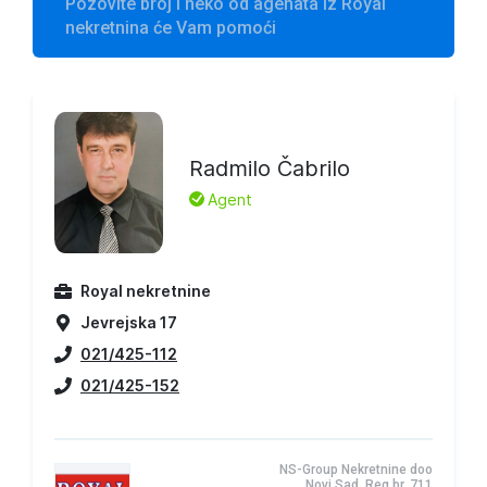
Pozovite broj i neko od agenata iz Royal
nekretnina će Vam pomoći
Radmilo Čabrilo
L
Agent
Royal nekretnine
Jevrejska 17
021/425-112
021/425-152
NS-Group Nekretnine doo
Novi Sad, Reg.br. 711