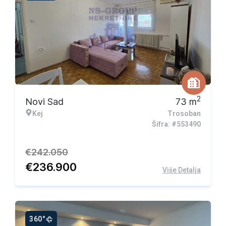
Ekskluzivna ponuda
2
Novi Sad
73
m
Kej
Trosoban
Šifra: #553490
€
242.050
€
236.900
Više Detalja
360°