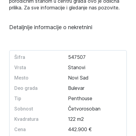
porodičnim stanom u centru grada ovo je odlična
prilika. Za sve informacije i gledanje nas pozovite.
Detaljnije informacije o nekretnini
547507
Šifra
Stanovi
Vrsta
Novi Sad
Mesto
Bulevar
Deo grada
Penthouse
Tip
Četvorosoban
Sobnost
122 m2
Kvadratura
442.900 €
Cena