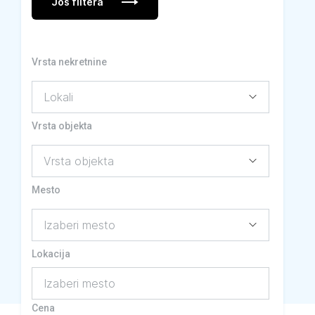
Još filtera
Vrsta nekretnine
Vrsta objekta
Mesto
Lokacija
Izaberi mesto
Cena