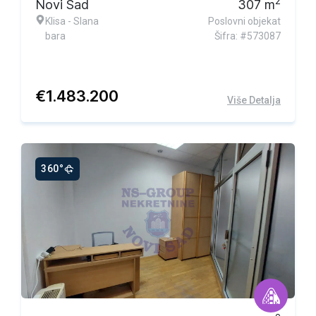
2
Novi Sad
307
m
Klisa - Slana
Poslovni objekat
bara
Šifra: #573087
€
1.483.200
Više Detalja
360°