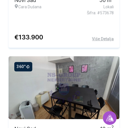
Novi Sad
50
m
Cara Dušana
Lokali
Šifra: #573678
€
133.900
Više Detalja
360°
2