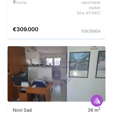
Centar
Ugostiteljski
objekat
Šifra: #574457
€
309.000
Više Detalja
Ekskluzivna ponuda
2
Novi Sad
36
m