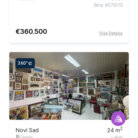
Šifra: #575573
€
360.500
Više Detalja
360°
2
Novi Sad
24
m
Centar
Lokali