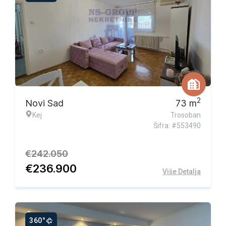
Ekskluzivna ponuda
2
Novi Sad
73
m
Kej
Trosoban
Šifra: #553490
€
242.050
€
236.900
Više Detalja
360°