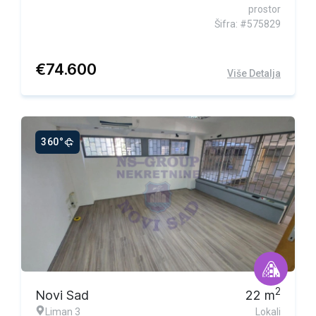
prostor
Šifra: #575829
€
74.600
Više Detalja
360°
2
Novi Sad
22
m
Liman 3
Lokali