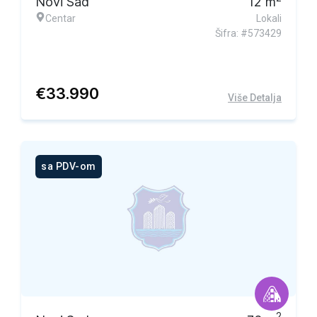
Novi Sad
12
m
Centar
Lokali
Šifra: #573429
€
33.990
Više Detalja
sa PDV-om
Ekskluzivna ponuda
2