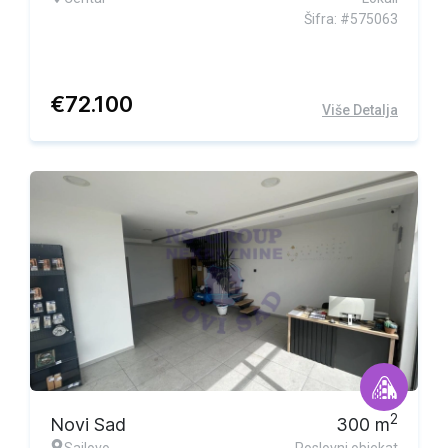
Šifra: #575063
€
72.100
Više Detalja
2
Novi Sad
300
m