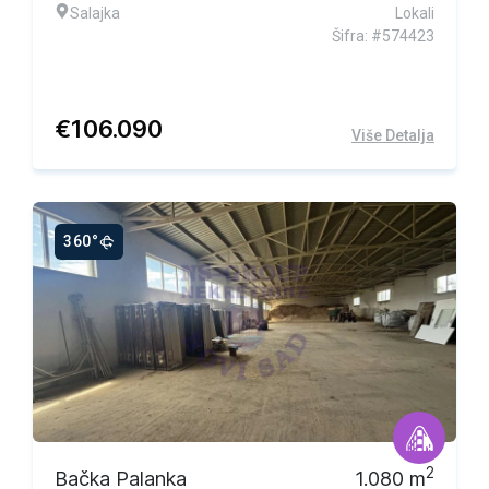
Salajka
Lokali
Šifra: #574423
€
106.090
Više Detalja
360°
Ekskluzivna ponuda
2
Bačka Palanka
1.080
m