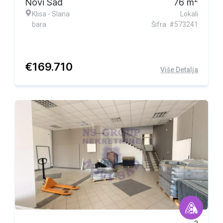
Novi Sad
76
m
Klisa - Slana
Lokali
bara
Šifra: #573241
€
169.710
Više Detalja