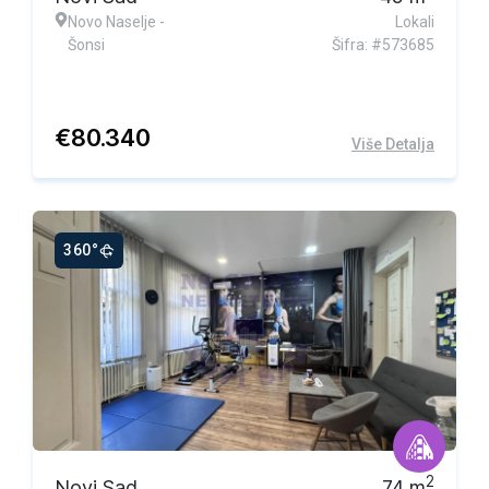
Novo Naselje -
Lokali
Šonsi
Šifra: #573685
€
80.340
Više Detalja
360°
2
Novi Sad
74
m