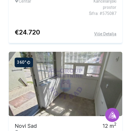
Centar
Kancelarijski
prostor
Šifra: #575087
€
24.720
Više Detalja
360°
2
Novi Sad
12
m