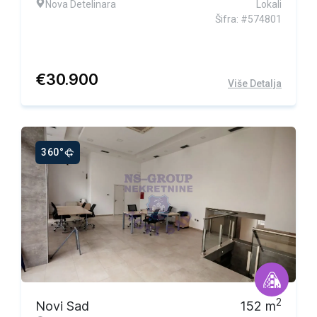
Nova Detelinara
Lokali
Šifra: #574801
€
30.900
Više Detalja
360°
Ekskluzivna ponuda
2
Novi Sad
152
m