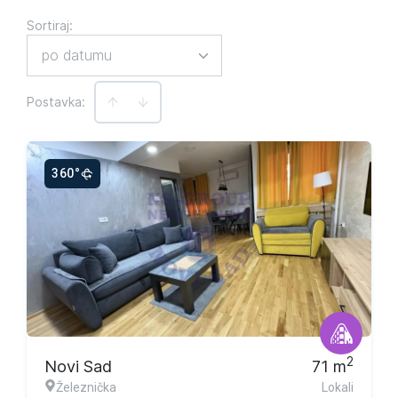
Sortiraj
:
po datumu
Postavka:
360°
2
Novi Sad
71
m
Železnička
Lokali