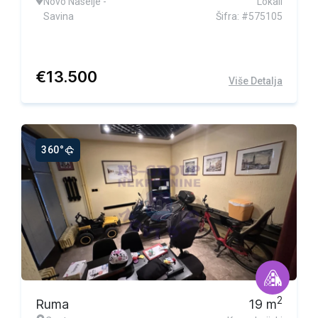
Novo Naselje -
Lokali
Savina
Šifra: #575105
€
13.500
Više Detalja
360°
2
Ruma
19
m