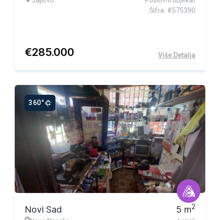
Sajlovo
Poslovni objekat
Šifra: #575390
€
285.000
Više Detalja
360°
2
Novi Sad
5
m