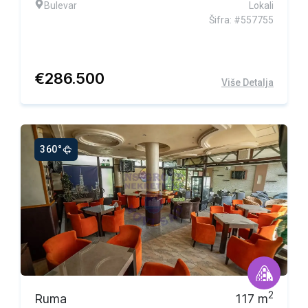
Bulevar
Lokali
Šifra: #557755
€
286.500
Više Detalja
360°
Ekskluzivna ponuda
2
Ruma
117
m