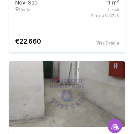
2
Novi Sad
11
m
Centar
Lokali
Šifra: #573226
€
22.660
Više Detalja