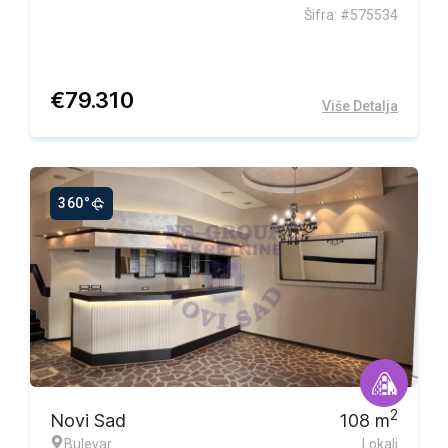
Šifra: #575534
€
79.310
Više Detalja
360°
2
Novi Sad
108
m
Bulevar
Lokali