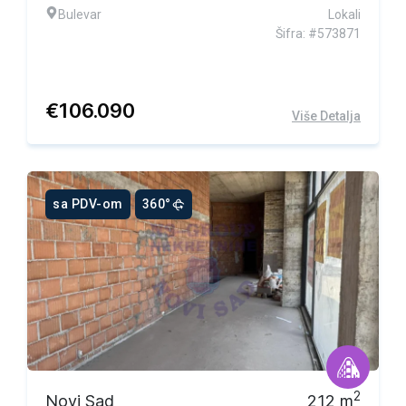
Bulevar
Lokali
Šifra: #573871
€
106.090
Više Detalja
sa PDV-om
360°
2
Novi Sad
212
m