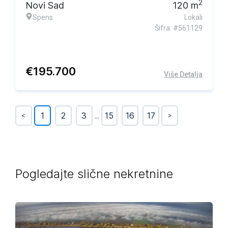
2
Novi Sad
120
m
Spens
Lokali
Šifra: #561129
€
195.700
Više Detalja
1
2
3
...
15
16
17
<
>
Pogledajte slične nekretnine