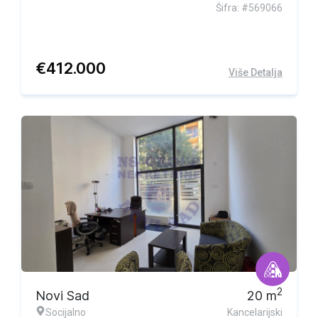
Šifra: #569066
€
412.000
Više Detalja
Ekskluzivna ponuda
2
Novi Sad
20
m
Socijalno
Kancelarijski