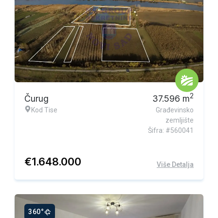
Ekskluzivna ponuda
2
Čurug
37.596
m
Kod Tise
Građevinsko
zemljište
Šifra: #560041
€
1.648.000
Više Detalja
360°