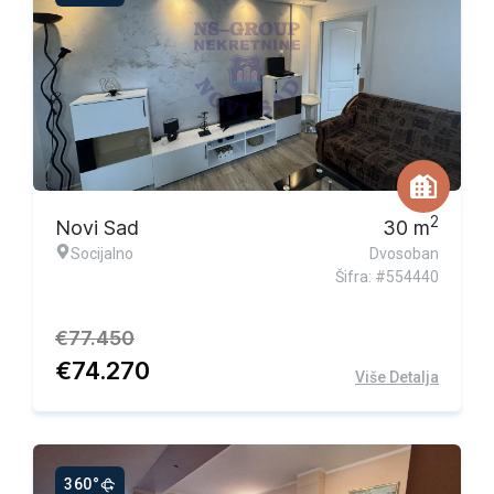
Ekskluzivna ponuda
2
Novi Sad
30
m
Socijalno
Dvosoban
Šifra: #554440
€
77.450
€
74.270
Više Detalja
360°