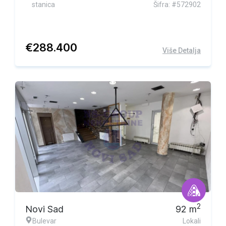
stanica
Šifra: #572902
€
288.400
Više Detalja
2
Novi Sad
92
m
Bulevar
Lokali