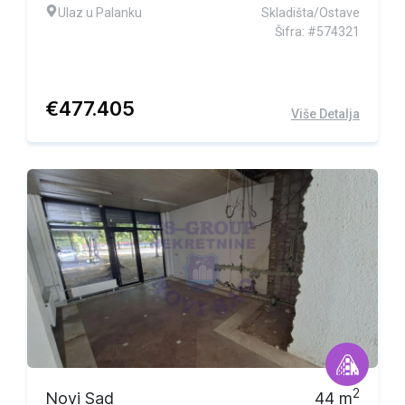
Ulaz u Palanku
Skladišta/Ostave
Šifra: #574321
€
477.405
Više Detalja
2
Novi Sad
44
m