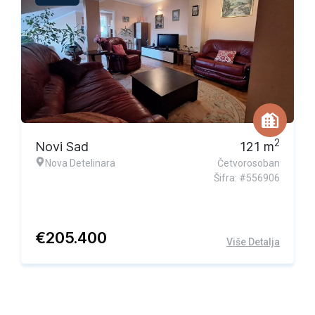
Ekskluzivna ponuda
2
Novi Sad
121
m
Nova Detelinara
Četvorosoban
Šifra: #556906
€
205.400
Više Detalja