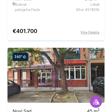
Bulevar
Lokali
patrijarha Pavla
Šifra: #574036
€
401.700
Više Detalja
360°
Ekskluzivna ponuda
2
Novi Sad
45
m