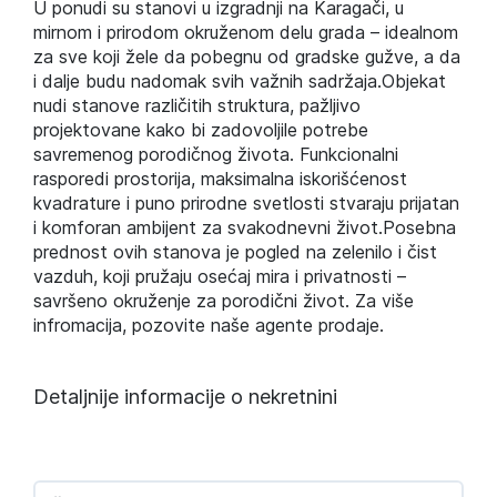
U ponudi su stanovi u izgradnji na Karagači, u
mirnom i prirodom okruženom delu grada – idealnom
za sve koji žele da pobegnu od gradske gužve, a da
i dalje budu nadomak svih važnih sadržaja.Objekat
nudi stanove različitih struktura, pažljivo
projektovane kako bi zadovoljile potrebe
savremenog porodičnog života. Funkcionalni
rasporedi prostorija, maksimalna iskorišćenost
kvadrature i puno prirodne svetlosti stvaraju prijatan
i komforan ambijent za svakodnevni život.Posebna
prednost ovih stanova je pogled na zelenilo i čist
vazduh, koji pružaju osećaj mira i privatnosti –
savršeno okruženje za porodični život. Za više
infromacija, pozovite naše agente prodaje.
Detaljnije informacije o nekretnini