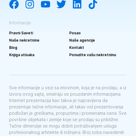
Informacije
Pravni Saveti
Posao
Naše nekretnine
Naše agencije
Blog
Kontakt
Knjiga utisaka
Ponudite vašu nekretninu
Sve informacije u vezi sa imovinom, koja je na prodaju, a iz
izvora ovog sajta, smatraju se pouzdanim informacijama.
Internet prezentacija kao takva je napravljena da
prezentuje tačne informacije, ali takav vid prezentovanja
podložan je greškama, propustima i promenama cena. Sve
površine objekata i zemlje koje se prodaju su približne.
Tačne dimenzije se mogu dobiti potraživanjem usluga
profesionalnog arhitekte ili inžinjera. Broj soba navedenih