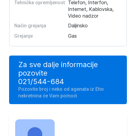
Telefon, Interfon,
Tehnička opremljenost
Internet, Kablovska,
Video nadzor
Daljinsko
Način grejanja
Gas
Grejanje
Za sve dalje informacije
pozovite
021/544-684
Pozovite broj i neko od agenata iz Eho
nekretnina će Vam pomoći