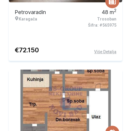
2
Petrovaradin
48
m
Karagača
Trosoban
Šifra: #565975
€
72.150
Više Detalja