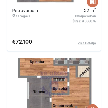
2
Petrovaradin
52
m
Karagača
Dvoiposoban
Šifra: #566076
€
72.100
Više Detalja