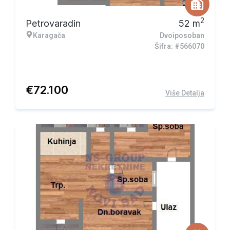
2
Petrovaradin
52
m
Karagača
Dvoiposoban
Šifra: #566070
€
72.100
Više Detalja