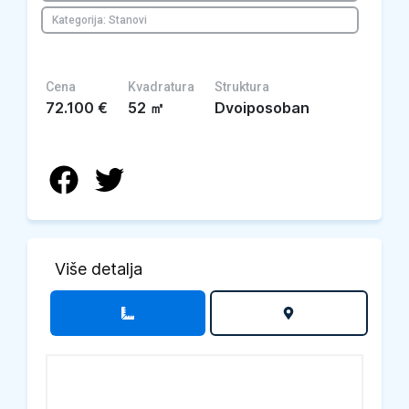
Kategorija: Stanovi
Cena
Kvadratura
Struktura
72.100
€
52
㎡
Dvoiposoban
Više detalja