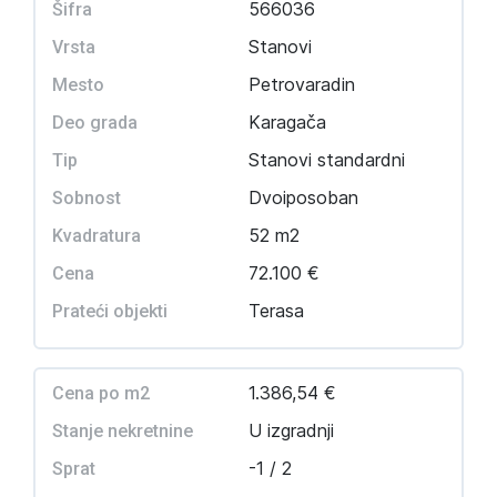
566036
Šifra
Stanovi
Vrsta
Petrovaradin
Mesto
Karagača
Deo grada
Stanovi standardni
Tip
Dvoiposoban
Sobnost
52 m2
Kvadratura
72.100 €
Cena
Terasa
Prateći objekti
1.386,54 €
Cena po m2
U izgradnji
Stanje nekretnine
-1 / 2
Sprat