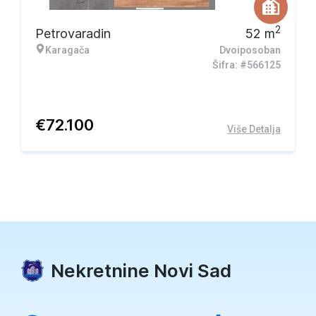
2
Petrovaradin
52
m
Karagača
Dvoiposoban
Šifra: #566125
€
72.100
Više Detalja
Nekretnine Novi Sad