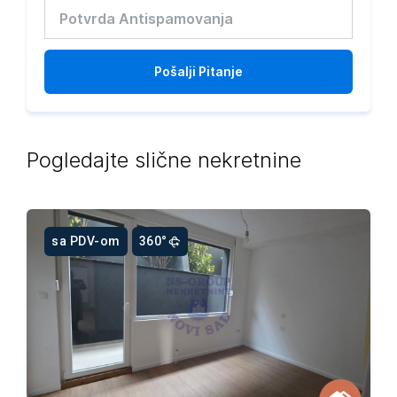
Pošalji
Pitanje
Pogledajte slične nekretnine
sa PDV-om
360°