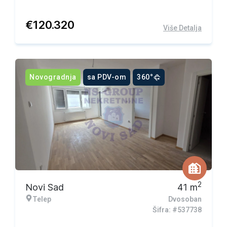
€
120.320
Više Detalja
Novogradnja
sa PDV-om
360°
2
Novi Sad
41
m
Telep
Dvosoban
Šifra: #537738