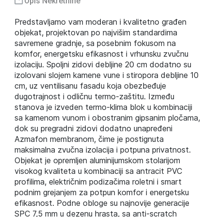
Opis Nekretnine
Predstavljamo vam moderan i kvalitetno građen
objekat, projektovan po najvišim standardima
savremene gradnje, sa posebnim fokusom na
komfor, energetsku efikasnost i vrhunsku zvučnu
izolaciju. Spoljni zidovi debljine 20 cm dodatno su
izolovani slojem kamene vune i stiropora debljine 10
cm, uz ventilisanu fasadu koja obezbeđuje
dugotrajnost i odličnu termo-zaštitu. Između
stanova je izveden termo-klima blok u kombinaciji
sa kamenom vunom i obostranim gipsanim pločama,
dok su pregradni zidovi dodatno unapređeni
Azmafon membranom, čime je postignuta
maksimalna zvučna izolacija i potpuna privatnost.
Objekat je opremljen aluminijumskom stolarijom
visokog kvaliteta u kombinaciji sa antracit PVC
profilima, električnim podizačima roletni i smart
podnim grejanjem za potpun komfor i energetsku
efikasnost. Podne obloge su najnovije generacije
SPC 7,5 mm u dezenu hrasta, sa anti-scratch