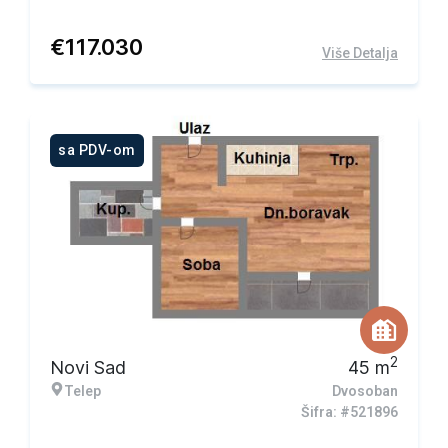
€
117.030
Više Detalja
sa PDV-om
2
Novi Sad
45
m
Telep
Dvosoban
Šifra: #521896