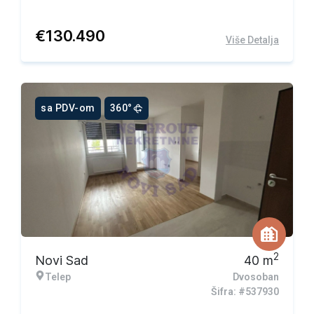
€
130.490
Više Detalja
sa PDV-om
360°
2
Novi Sad
40
m
Telep
Dvosoban
Šifra: #537930