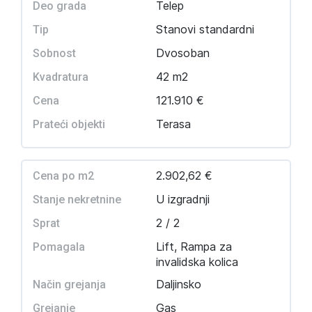
Telep
Deo grada
Stanovi standardni
Tip
Dvosoban
Sobnost
42 m2
Kvadratura
121.910 €
Cena
Terasa
Prateći objekti
2.902,62 €
Cena po m2
U izgradnji
Stanje nekretnine
2 / 2
Sprat
Lift, Rampa za
Pomagala
invalidska kolica
Daljinsko
Način grejanja
Gas
Grejanje