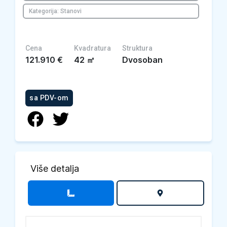
Kategorija: Stanovi
Cena
Kvadratura
Struktura
121.910
€
42
㎡
Dvosoban
sa PDV-om
Više detalja