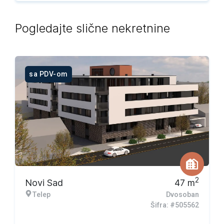
Pogledajte slične nekretnine
sa PDV-om
2
Novi Sad
47
m
Telep
Dvosoban
Šifra: #505562