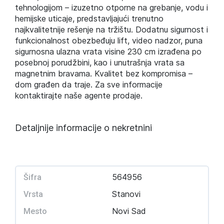
tehnologijom – izuzetno otporne na grebanje, vodu i
hemijske uticaje, predstavljajući trenutno
najkvalitetnije rešenje na tržištu. Dodatnu sigurnost i
funkcionalnost obezbeđuju lift, video nadzor, puna
sigurnosna ulazna vrata visine 230 cm izrađena po
posebnoj porudžbini, kao i unutrašnja vrata sa
magnetnim bravama. Kvalitet bez kompromisa –
dom građen da traje. Za sve informacije
kontaktirajte naše agente prodaje.
Detaljnije informacije o nekretnini
564956
Šifra
Stanovi
Vrsta
Novi Sad
Mesto