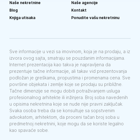
Naše nekretnine
Naše agencije
Blog
Kontakt
Knjiga utisaka
Ponudite vašu nekretninu
Sve informacije u vezi sa imovinom, koja je na prodaju, a iz
izvora ovog sajta, smatraju se pouzdanim informacijama.
Internet prezentacija kao takva je napravljena da
prezentuje tačne informacije, ali takav vid prezentovanja
podložan je greškama, propustima i promenama cena. Sve
površine objekata i zemlje koje se prodaju su približne.
Tačne dimenzije se mogu dobiti potraživanjem usluga
profesionalnog arhitekte ili inžinjera. Broj soba navedenih
u opisima nekretnina koje se nude nije pravni zaključak.
Svaka osoba treba da se konsultuje sa sopstvenim
advokatom, arhitektom, da proceni tačan broj soba u
predmetnoj nekretnini, koje mogu da se koriste legalno
kao spavaće sobe.