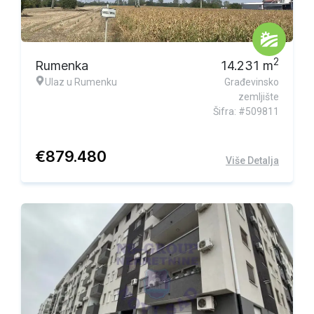
2
Rumenka
14.231
m
Ulaz u Rumenku
Građevinsko
zemljište
Šifra: #509811
€
879.480
Više Detalja