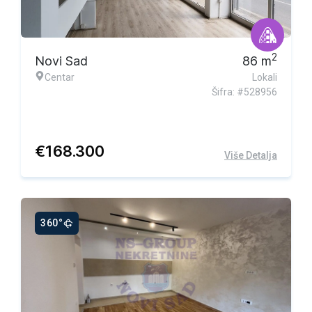
2
Novi Sad
86
m
Centar
Lokali
Šifra: #528956
€
168.300
Više Detalja
360°