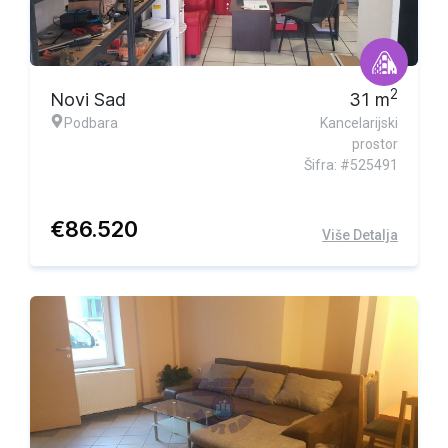
2
Novi Sad
31
m
Podbara
Kancelarijski
prostor
Šifra: #525491
€
86.520
Više Detalja