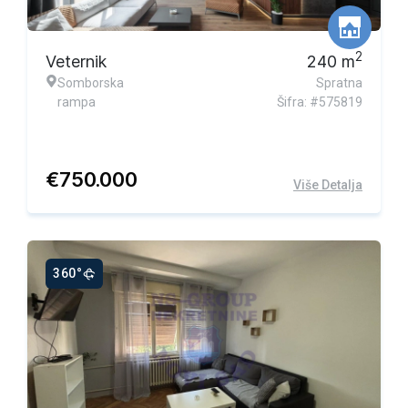
2
Veternik
240
m
Somborska
Spratna
rampa
Šifra: #575819
€
750.000
Više Detalja
360°