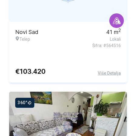
2
Novi Sad
41
m
Telep
Lokali
Šifra: #564516
€
103.420
Više Detalja
360°