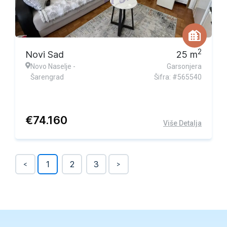
2
Novi Sad
25
m
Novo Naselje -
Garsonjera
Šarengrad
Šifra: #565540
€
74.160
Više Detalja
1
2
3
<
>