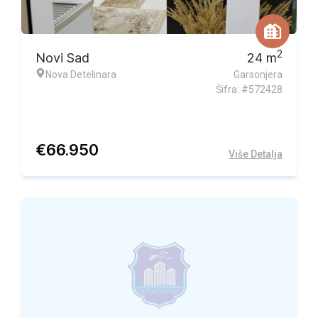
2
Novi Sad
24
m
Nova Detelinara
Garsonjera
Šifra: #572428
€
66.950
Više Detalja