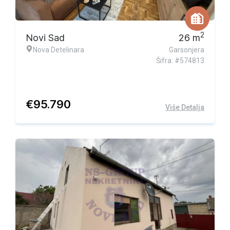
2
Novi Sad
26
m
Nova Detelinara
Garsonjera
Šifra: #574813
€
95.790
Više Detalja