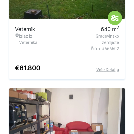
2
Veternik
640
m
Izlaz iz
Građevinsko
Veternika
zemljište
Šifra: #566602
€
61.800
Više Detalja