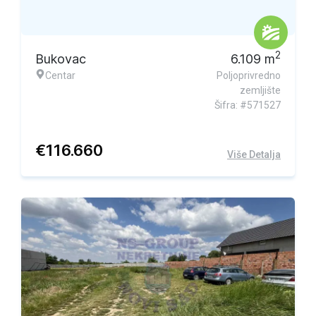
Ekskluzivna ponuda
2
Bukovac
6.109
m
Centar
Poljoprivredno
zemljište
Šifra: #571527
€
116.660
Više Detalja