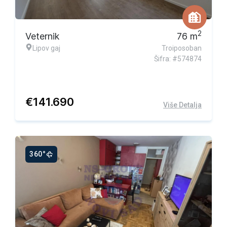
2
Veternik
76
m
Lipov gaj
Troiposoban
Šifra: #574874
€
141.690
Više Detalja
360°