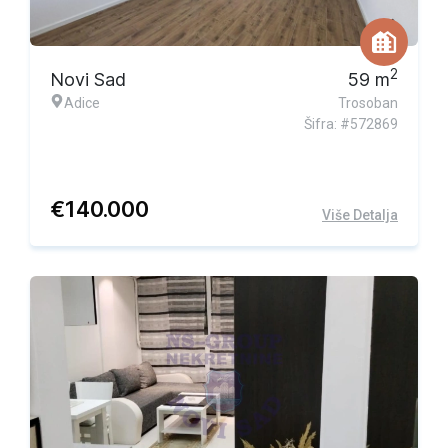
2
Novi Sad
59
m
Adice
Trosoban
Šifra: #572869
€
140.000
Više Detalja