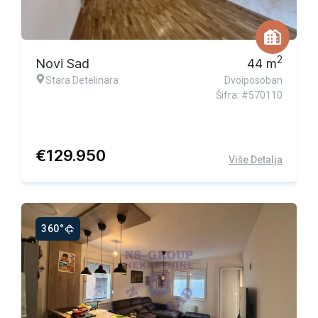
2
Novi Sad
44
m
Stara Detelinara
Dvoiposoban
Šifra: #570110
€
129.950
Više Detalja
360°