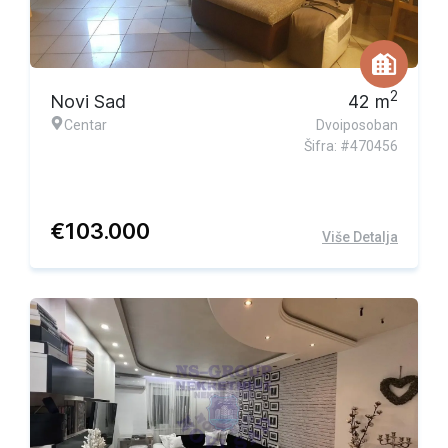
2
Novi Sad
42
m
Centar
Dvoiposoban
Šifra: #470456
€
103.000
Više Detalja