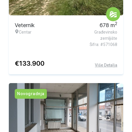
2
Veternik
678
m
Centar
Građevinsko
zemljište
Šifra: #571068
€
133.900
Više Detalja
Novogradnja