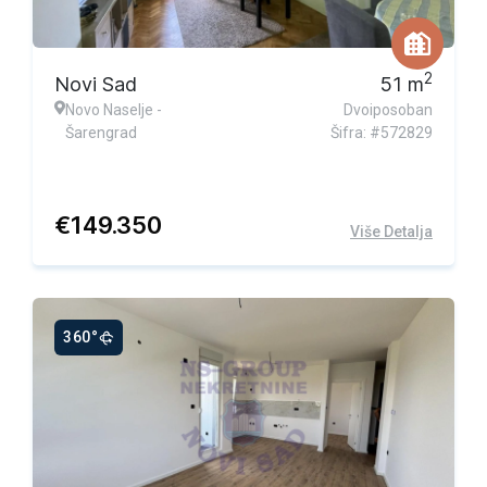
2
Novi Sad
51
m
Novo Naselje -
Dvoiposoban
Šarengrad
Šifra: #572829
€
149.350
Više Detalja
360°