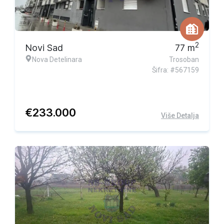
Ekskluzivna ponuda
2
Novi Sad
77
m
Nova Detelinara
Trosoban
Šifra: #567159
€
233.000
Više Detalja