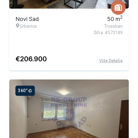
Ekskluzivna ponuda
2
Novi Sad
50
m
Grbavica
Trosoban
Šifra: #573149
€
206.900
Više Detalja
360°