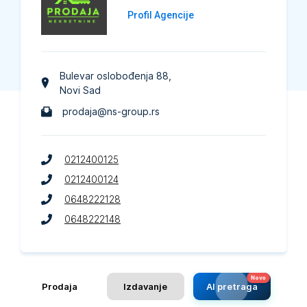
Profil Agencije
Bulevar oslobođenja 88
,
Novi Sad
prodaja@ns-group.rs
0212400125
0212400124
0648222128
0648222148
Prodaja
Izdavanje
AI pretraga