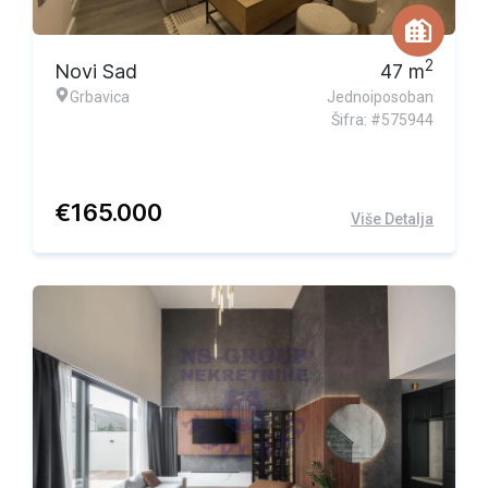
Ekskluzivna ponuda
2
Novi Sad
47
m
Grbavica
Jednoiposoban
Šifra: #575944
€
165.000
Više Detalja