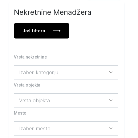
Nekretnine Menadžera
Još filtera
Vrsta nekretnine
Vrsta objekta
Mesto