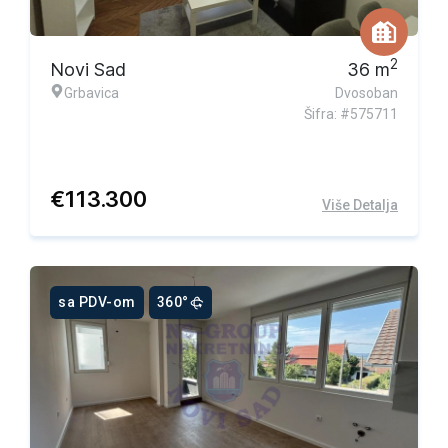
2
Novi Sad
36
m
Grbavica
Dvosoban
Šifra: #575711
€
113.300
Više Detalja
sa PDV-om
360°