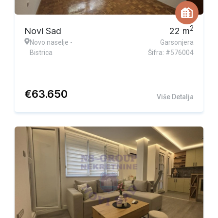
2
Novi Sad
22
m
Novo naselje -
Garsonjera
Bistrica
Šifra: #576004
€
63.650
Više Detalja