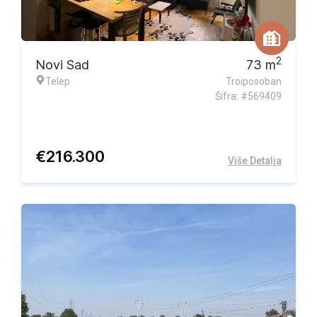
2
Novi Sad
73
m
Telep
Troiposoban
Šifra: #569409
€
216.300
Više Detalja