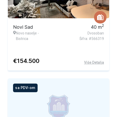
2
Novi Sad
40
m
Novo naselje -
Dvosoban
Bistrica
Šifra: #566319
€
154.500
Više Detalja
sa PDV-om