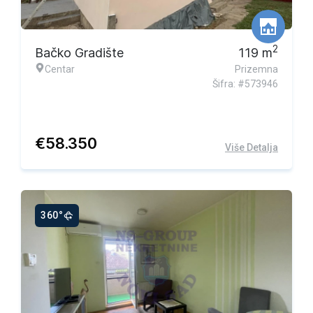
Ekskluzivna ponuda
2
Bačko Gradište
119
m
Centar
Prizemna
Šifra: #573946
€
58.350
Više Detalja
360°