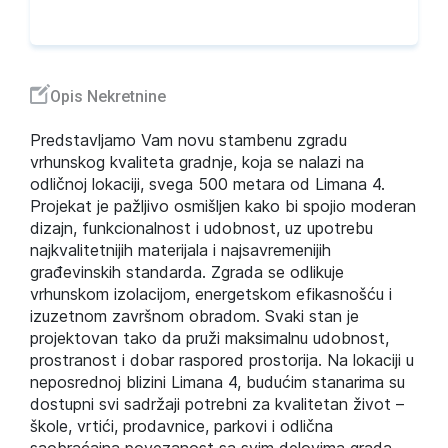
Opis Nekretnine
Predstavljamo Vam novu stambenu zgradu
vrhunskog kvaliteta gradnje, koja se nalazi na
odličnoj lokaciji, svega 500 metara od Limana 4.
Projekat je pažljivo osmišljen kako bi spojio moderan
dizajn, funkcionalnost i udobnost, uz upotrebu
najkvalitetnijih materijala i najsavremenijih
građevinskih standarda. Zgrada se odlikuje
vrhunskom izolacijom, energetskom efikasnošću i
izuzetnom završnom obradom. Svaki stan je
projektovan tako da pruži maksimalnu udobnost,
prostranost i dobar raspored prostorija. Na lokaciji u
neposrednoj blizini Limana 4, budućim stanarima su
dostupni svi sadržaji potrebni za kvalitetan život –
škole, vrtići, prodavnice, parkovi i odlična