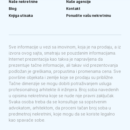
Naše nekretnine
Naše agencije
Blog
Kontakt
Knjiga utisaka
Ponudite vašu nekretninu
Sve informacije u vezi sa imovinom, koja je na prodaju, a iz
izvora ovog sajta, smatraju se pouzdanim informacijama.
Internet prezentacija kao takva je napravljena da
prezentuje tačne informacije, ali takav vid prezentovanja
podložan je greškama, propustima i promenama cena. Sve
površine objekata i zemlje koje se prodaju su približne.
Tačne dimenzije se mogu dobiti potraživanjem usluga
profesionalnog arhitekte ili inžinjera. Broj soba navedenih
u opisima nekretnina koje se nude nije pravni zaključak.
Svaka osoba treba da se konsultuje sa sopstvenim
advokatom, arhitektom, da proceni tačan broj soba u
predmetnoj nekretnini, koje mogu da se koriste legalno
kao spavaće sobe.