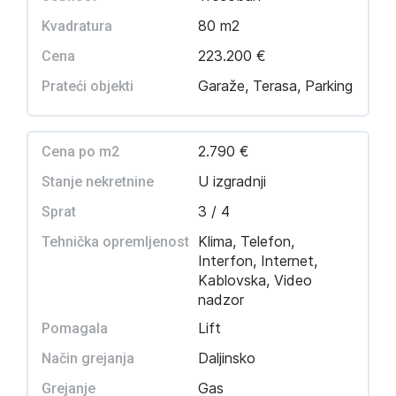
80 m2
Kvadratura
223.200 €
Cena
Garaže, Terasa, Parking
Prateći objekti
2.790 €
Cena po m2
U izgradnji
Stanje nekretnine
3 / 4
Sprat
Klima, Telefon,
Tehnička opremljenost
Interfon, Internet,
Kablovska, Video
nadzor
Lift
Pomagala
Daljinsko
Način grejanja
Gas
Grejanje