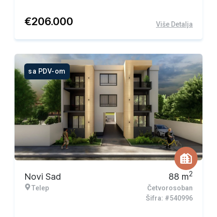
€
206.000
Više Detalja
sa PDV-om
2
Novi Sad
88
m
Telep
Četvorosoban
Šifra: #540996