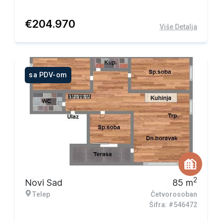
€
204.970
Više Detalja
sa PDV-om
2
Novi Sad
85
m
Telep
Četvorosoban
Šifra: #546472