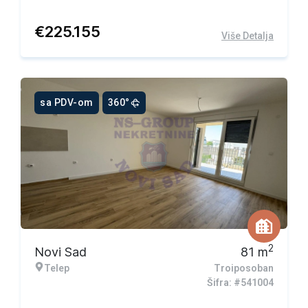
€
225.155
Više Detalja
sa PDV-om
360°
2
Novi Sad
81
m
Telep
Troiposoban
Šifra: #541004