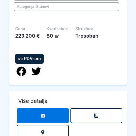
Kategorija: Stanovi
Cena
Kvadratura
Struktura
223.200
€
80
㎡
Trosoban
sa PDV-om
Više detalja