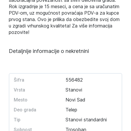
saobraćajna povezanost sa svim delovima grada.
Rok izgradnje je 15 meseci, a cena je sa uračunatim
PDV-om, uz mogućnost povraćaja PDV-a za kupce
prvog stana. Ovo je prilika da obezbedite svoj dom
u zgradi vrhunskog kvaliteta! Za više informacija
pozovite!
Detaljnije informacije o nekretnini
556482
Šifra
Stanovi
Vrsta
Novi Sad
Mesto
Telep
Deo grada
Stanovi standardni
Tip
Trosoban
Sobnost