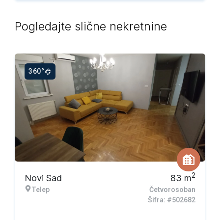
Pogledajte slične nekretnine
360°
2
Novi Sad
83
m
Telep
Četvorosoban
Šifra: #502682