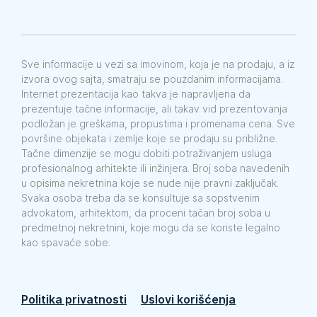
Sve informacije u vezi sa imovinom, koja je na prodaju, a iz
izvora ovog sajta, smatraju se pouzdanim informacijama.
Internet prezentacija kao takva je napravljena da
prezentuje tačne informacije, ali takav vid prezentovanja
podložan je greškama, propustima i promenama cena. Sve
površine objekata i zemlje koje se prodaju su približne.
Tačne dimenzije se mogu dobiti potraživanjem usluga
profesionalnog arhitekte ili inžinjera. Broj soba navedenih
u opisima nekretnina koje se nude nije pravni zaključak.
Svaka osoba treba da se konsultuje sa sopstvenim
advokatom, arhitektom, da proceni tačan broj soba u
predmetnoj nekretnini, koje mogu da se koriste legalno
kao spavaće sobe.
Politika privatnosti
Uslovi korišćenja