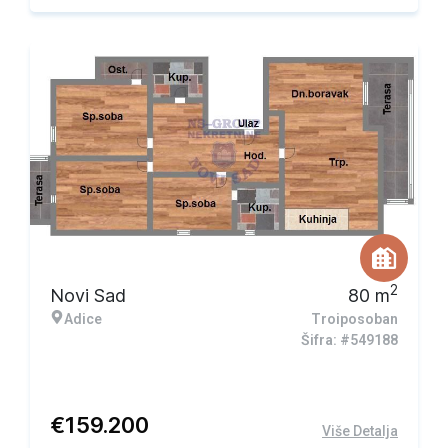
2
Novi Sad
80
m
Adice
Troiposoban
Šifra: #549188
€
159.200
Više Detalja