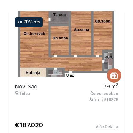
sa PDV-om
2
Novi Sad
79
m
Telep
Četvorosoban
Šifra: #518875
€
187.020
Više Detalja