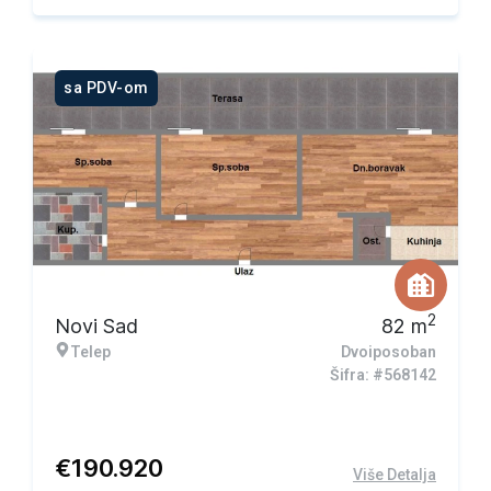
sa PDV-om
2
Novi Sad
82
m
Telep
Dvoiposoban
Šifra: #568142
€
190.920
Više Detalja