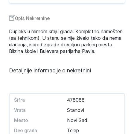
Opis Nekretnine
Dupleks u mirnom kraju grada. Kompletno namešten
(sa tehnikom). U stanu se nije živelo tako da nema
ulaganja, ispred zgrade dovoljno parking mesta.
Blizina škole i Bulevara patrijarha Pavla.
Detaljnije informacije o nekretnini
478088
Šifra
Stanovi
Vrsta
Novi Sad
Mesto
Telep
Deo grada