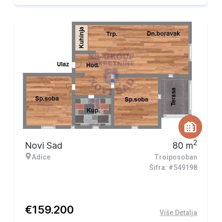
2
Novi Sad
80
m
Adice
Troiposoban
Šifra: #549198
€
159.200
Više Detalja