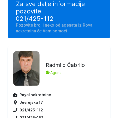
Za sve dalje informacije
pozovite
021/425-112
Pozovite broj i neko od agenata iz Royal
nekretnina će Vam pomoći
Radmilo Čabrilo
L
Agent
Royal nekretnine
Jevrejska 17
021/425-112
021/425-152