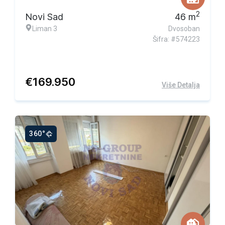
2
Novi Sad
46
m
Liman 3
Dvosoban
Šifra: #574223
€
169.950
Više Detalja
360°