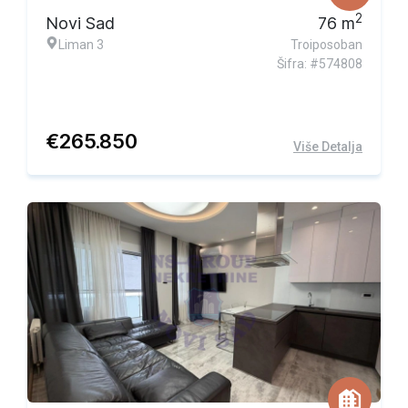
2
Novi Sad
76
m
Liman 3
Troiposoban
Šifra: #574808
€
265.850
Više Detalja