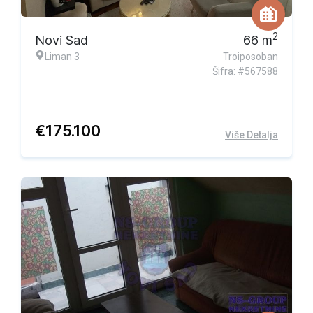
2
Novi Sad
66
m
Liman 3
Troiposoban
Šifra: #567588
€
175.100
Više Detalja