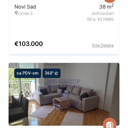
2
Novi Sad
38
m
Liman 3
Jednosoban
Šifra: #574886
€
103.000
Više Detalja
sa PDV-om
360°