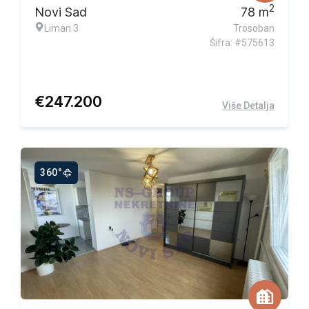
2
Novi Sad
78
m
Liman 3
Trosoban
Šifra: #575613
€
247.200
Više Detalja
360°