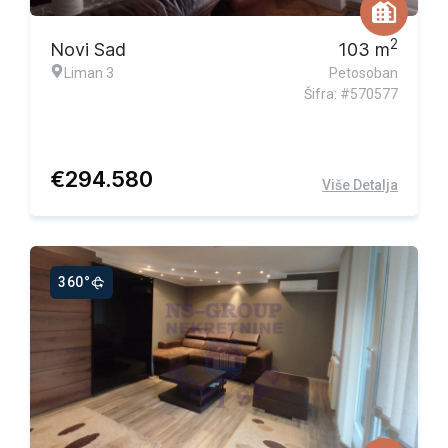
2
Novi Sad
103
m
Liman 3
Petosoban
Šifra: #570577
€
294.580
Više Detalja
360°