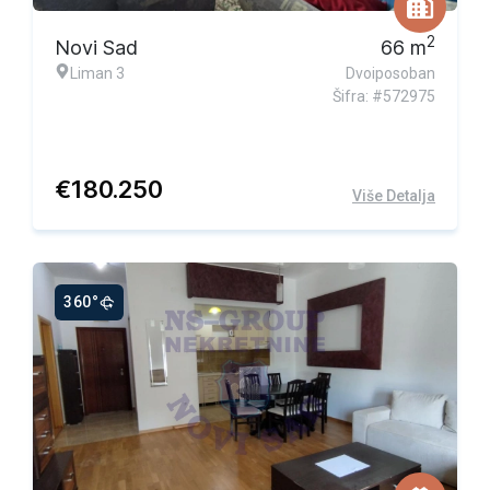
2
Novi Sad
66
m
Liman 3
Dvoiposoban
Šifra: #572975
€
180.250
Više Detalja
360°