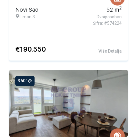
2
Novi Sad
52
m
Liman 3
Dvoiposoban
Šifra: #574224
€
190.550
Više Detalja
360°