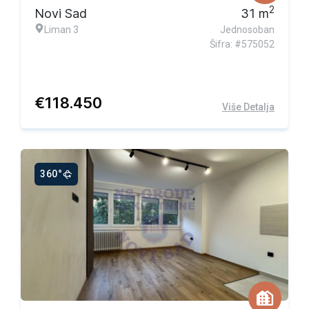
2
Novi Sad
31
m
Liman 3
Jednosoban
Šifra: #575052
€
118.450
Više Detalja
360°