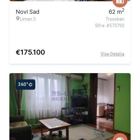
2
Novi Sad
62
m
Liman 3
Trosoban
Šifra: #573792
€
175.100
Više Detalja
360°