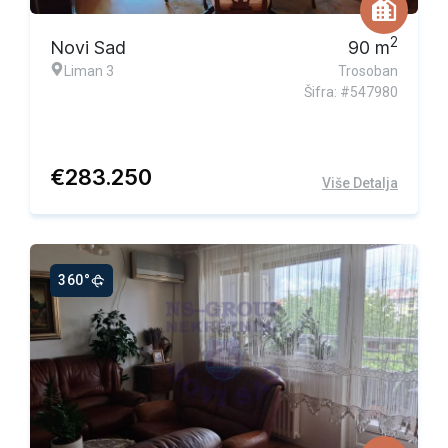
2
Novi Sad
90
m
Liman 3
Trosoban
Šifra: #547980
€
283.250
Više Detalja
360°