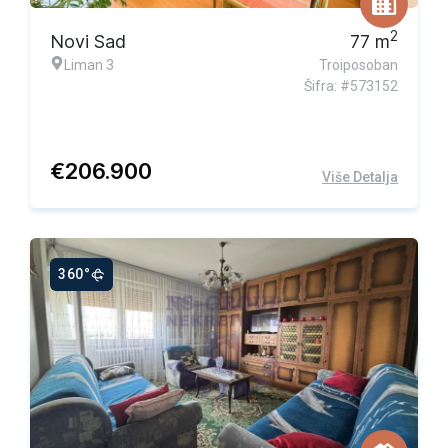
2
Novi Sad
77
m
Liman 3
Troiposoban
Šifra: #573152
€
206.900
Više Detalja
360°