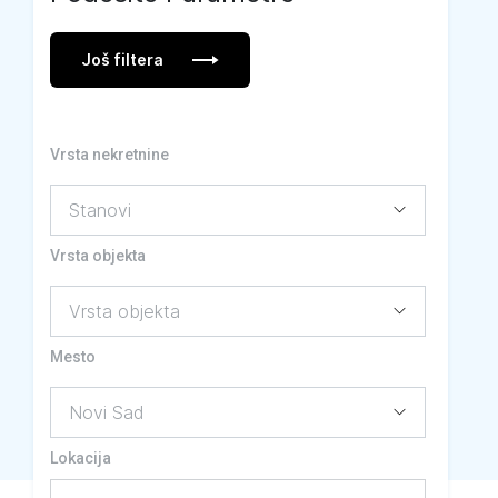
Još filtera
Vrsta nekretnine
Vrsta objekta
Mesto
Lokacija