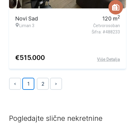
2
Novi Sad
120
m
Liman 3
Četvorosoban
Šifra: #488233
€
515.000
Više Detalja
1
2
<
>
Pogledajte slične nekretnine