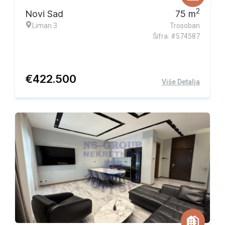
2
Novi Sad
75
m
Liman 3
Trosoban
Šifra: #574587
€
422.500
Više Detalja