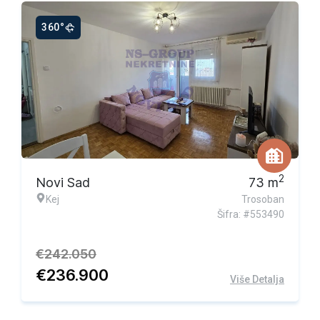
360°
Ekskluzivna ponuda
2
Novi Sad
73
m
Kej
Trosoban
Šifra: #553490
€
242.050
€
236.900
Više Detalja