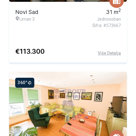
2
Novi Sad
31
m
Liman 3
Jednosoban
Šifra: #573667
€
113.300
Više Detalja
360°
Ekskluzivna ponuda