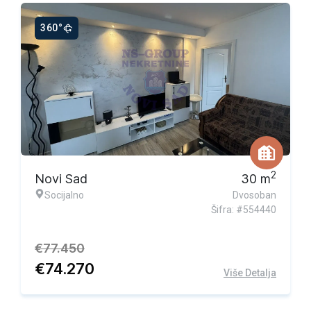
360°
Ekskluzivna ponuda
2
Novi Sad
30
m
Socijalno
Dvosoban
Šifra: #554440
€
77.450
€
74.270
Više Detalja