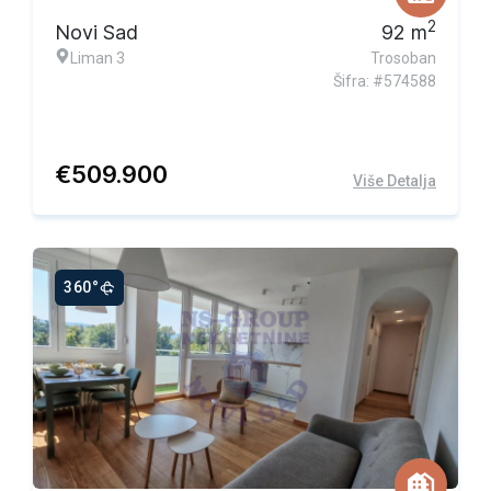
2
Novi Sad
92
m
Liman 3
Trosoban
Šifra: #574588
€
509.900
Više Detalja
360°