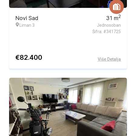
2
Novi Sad
31
m
Liman 3
Jednosoban
Šifra: #341725
€
82.400
Više Detalja