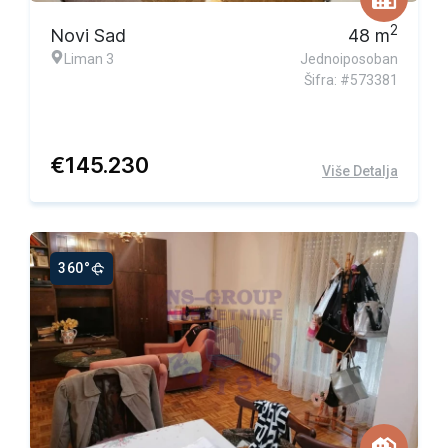
2
Novi Sad
48
m
Liman 3
Jednoiposoban
Šifra: #573381
€
145.230
Više Detalja
360°