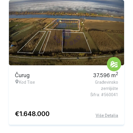
Ekskluzivna ponuda
2
Čurug
37.596
m
Kod Tise
Građevinsko
zemljište
Šifra: #560041
€
1.648.000
Više Detalja