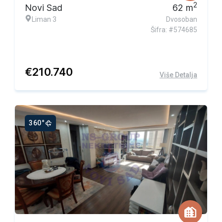
2
Novi Sad
62
m
Liman 3
Dvosoban
Šifra: #574685
€
210.740
Više Detalja
360°