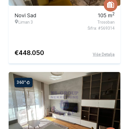
2
Novi Sad
105
m
Liman 3
Trosoban
Šifra: #569314
€
448.050
Više Detalja
360°