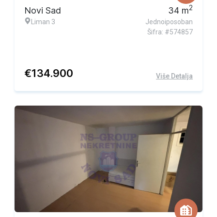
2
Novi Sad
34
m
Liman 3
Jednoiposoban
Šifra: #574857
€
134.900
Više Detalja