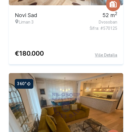
2
Novi Sad
52
m
Liman 3
Dvosoban
Šifra: #570125
€
180.000
Više Detalja
360°