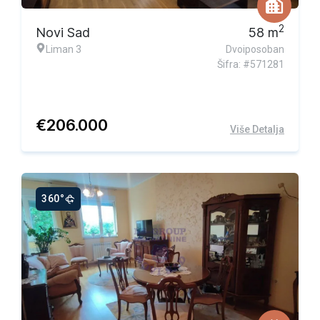
2
Novi Sad
58
m
Liman 3
Dvoiposoban
Šifra: #571281
€
206.000
Više Detalja
360°