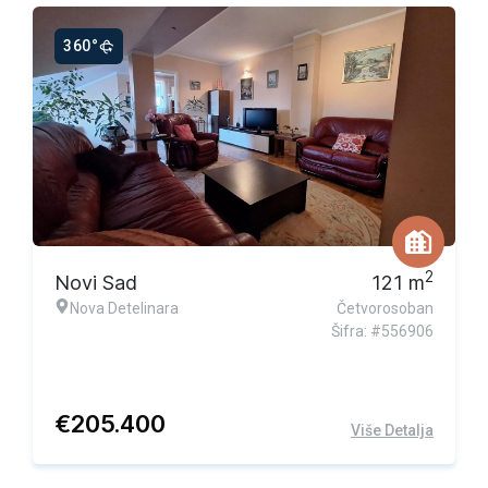
360°
Ekskluzivna ponuda
2
Novi Sad
121
m
Nova Detelinara
Četvorosoban
Šifra: #556906
€
205.400
Više Detalja