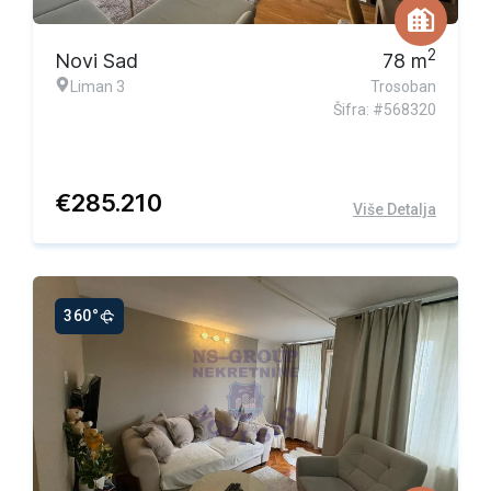
2
Novi Sad
78
m
Liman 3
Trosoban
Šifra: #568320
€
285.210
Više Detalja
360°