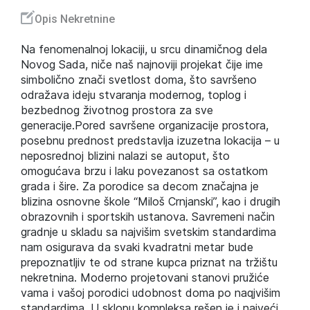
Opis Nekretnine
Na fenomenalnoj lokaciji, u srcu dinamičnog dela
Novog Sada, niče naš najnoviji projekat čije ime
simbolično znači svetlost doma, što savršeno
odražava ideju stvaranja modernog, toplog i
bezbednog životnog prostora za sve
generacije.Pored savršene organizacije prostora,
posebnu prednost predstavlja izuzetna lokacija – u
neposrednoj blizini nalazi se autoput, što
omogućava brzu i laku povezanost sa ostatkom
grada i šire. Za porodice sa decom značajna je
blizina osnovne škole “Miloš Crnjanski”, kao i drugih
obrazovnih i sportskih ustanova. Savremeni način
gradnje u skladu sa najvišim svetskim standardima
nam osigurava da svaki kvadratni metar bude
prepoznatljiv te od strane kupca priznat na tržištu
nekretnina. Moderno projetovani stanovi pružiće
vama i vašoj porodici udobnost doma po naqjvišim
standardima. U sklopu kompleksa rešen je i najveći