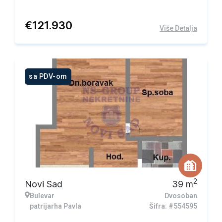
€
121.930
Više Detalja
sa PDV-om
2
Novi Sad
39
m
Bulevar
Dvosoban
patrijarha Pavla
Šifra: #554595