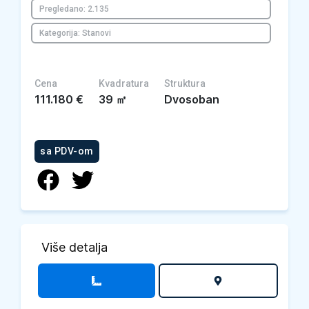
Pregledano: 2.135
Kategorija: Stanovi
Cena
Kvadratura
Struktura
111.180
€
39
㎡
Dvosoban
sa PDV-om
Više detalja