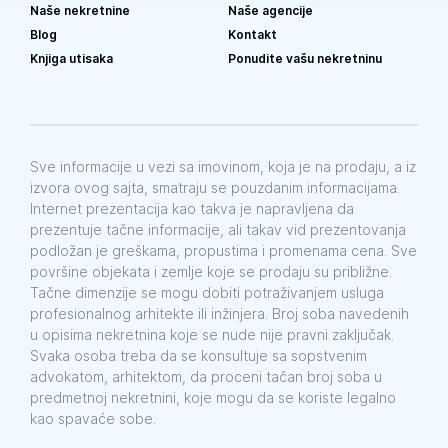
Naše nekretnine
Naše agencije
Blog
Kontakt
Knjiga utisaka
Ponudite vašu nekretninu
Sve informacije u vezi sa imovinom, koja je na prodaju, a iz
izvora ovog sajta, smatraju se pouzdanim informacijama.
Internet prezentacija kao takva je napravljena da
prezentuje tačne informacije, ali takav vid prezentovanja
podložan je greškama, propustima i promenama cena. Sve
površine objekata i zemlje koje se prodaju su približne.
Tačne dimenzije se mogu dobiti potraživanjem usluga
profesionalnog arhitekte ili inžinjera. Broj soba navedenih
u opisima nekretnina koje se nude nije pravni zaključak.
Svaka osoba treba da se konsultuje sa sopstvenim
advokatom, arhitektom, da proceni tačan broj soba u
predmetnoj nekretnini, koje mogu da se koriste legalno
kao spavaće sobe.