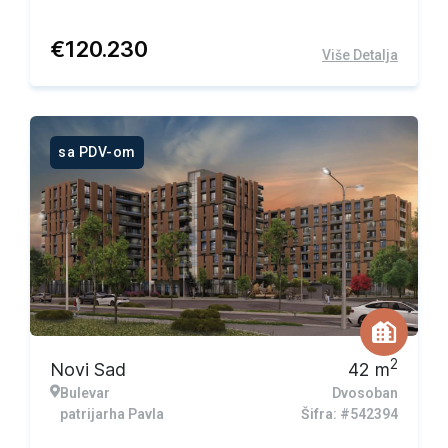
€
120.230
Više Detalja
sa PDV-om
2
Novi Sad
42
m
Bulevar
Dvosoban
patrijarha Pavla
Šifra: #542394