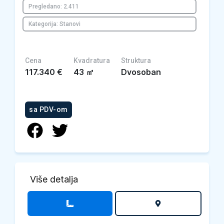
Pregledano: 2.411
Kategorija: Stanovi
Cena
Kvadratura
Struktura
117.340
€
43
㎡
Dvosoban
sa PDV-om
Više detalja