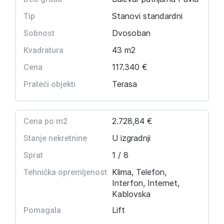
Stanovi standardni
Tip
Dvosoban
Sobnost
43 m2
Kvadratura
117.340 €
Cena
Terasa
Prateći objekti
2.728,84 €
Cena po m2
U izgradnji
Stanje nekretnine
1 / 8
Sprat
Klima, Telefon,
Tehnička opremljenost
Interfon, Internet,
Kablovska
Lift
Pomagala