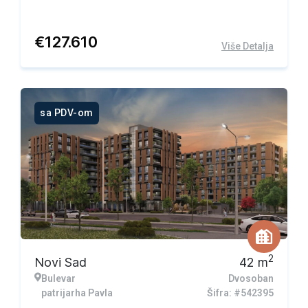
€
127.610
Više Detalja
sa PDV-om
2
Novi Sad
42
m
Bulevar
Dvosoban
patrijarha Pavla
Šifra: #542395