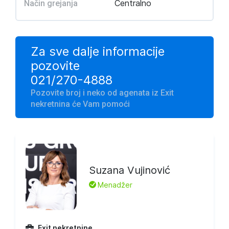
Centralno
Način grejanja
Za sve dalje informacije
pozovite
021/270-4888
Pozovite broj i neko od agenata iz Exit
nekretnina će Vam pomoći
Suzana Vujinović
L
Menadžer
Exit nekretnine