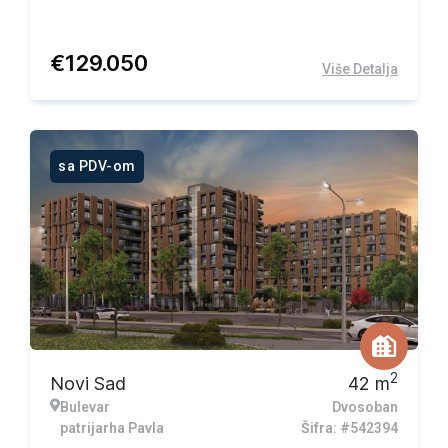
€
129.050
Više Detalja
sa PDV-om
2
Novi Sad
42
m
Bulevar
Dvosoban
patrijarha Pavla
Šifra: #542394