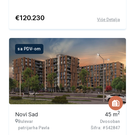
€
120.230
Više Detalja
sa PDV-om
2
Novi Sad
45
m
Bulevar
Dvosoban
patrijarha Pavla
Šifra: #542847