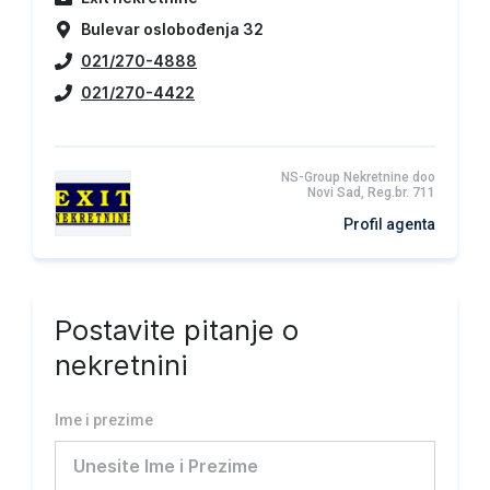
Bulevar oslobođenja 32
021/270-4888
021/270-4422
NS-Group Nekretnine doo
Novi Sad, Reg.br. 711
Profil agenta
Postavite pitanje o
nekretnini
Ime i prezime