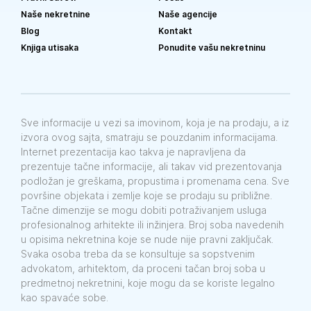
Naše nekretnine
Naše agencije
Blog
Kontakt
Knjiga utisaka
Ponudite vašu nekretninu
Sve informacije u vezi sa imovinom, koja je na prodaju, a iz
izvora ovog sajta, smatraju se pouzdanim informacijama.
Internet prezentacija kao takva je napravljena da
prezentuje tačne informacije, ali takav vid prezentovanja
podložan je greškama, propustima i promenama cena. Sve
površine objekata i zemlje koje se prodaju su približne.
Tačne dimenzije se mogu dobiti potraživanjem usluga
profesionalnog arhitekte ili inžinjera. Broj soba navedenih
u opisima nekretnina koje se nude nije pravni zaključak.
Svaka osoba treba da se konsultuje sa sopstvenim
advokatom, arhitektom, da proceni tačan broj soba u
predmetnoj nekretnini, koje mogu da se koriste legalno
kao spavaće sobe.