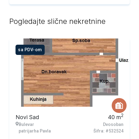
Pogledajte slične nekretnine
sa PDV-om
2
Novi Sad
40
m
Bulevar
Dvosoban
patrijarha Pavla
Šifra: #532524