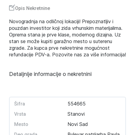
Opis Nekretnine
Novogradnja na odličnoj lokaciji! Prepoznatljiv i
pouzdan investitor koji zida vrhunskim materijalima.
Oprema stana je prve klase, modernog dizajna. Uz
stan se može kupiti garažno mesto u suterenu
zgrade. Za kupca prve nekretnine mogućnost
refundacije PDV-a. Pozovite nas za više informacija!
Detaljnije informacije o nekretnini
554665
Šifra
Stanovi
Vrsta
Novi Sad
Mesto
Bulevar patrijarha Pavla
Deo grada