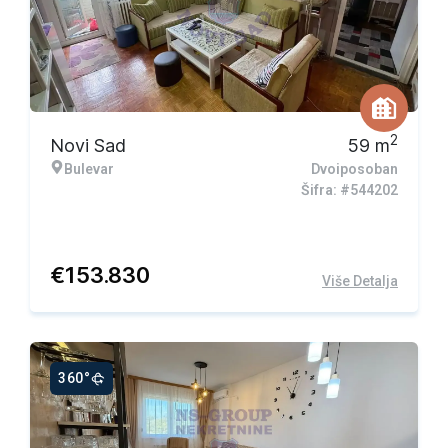
Ekskluzivna ponuda
2
Novi Sad
59
m
Bulevar
Dvoiposoban
Šifra: #544202
€
153.830
Više Detalja
360°