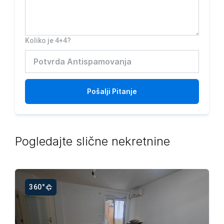
Koliko je 4+4?
Pošalji
Pitanje
Pogledajte slične nekretnine
360°