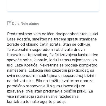
Opis Nekretnine
Predstavljamo vam odličan dvoiposoban stan u ulici
Laze Kostića, smešten na trećem spratu stambene
zgrade od ukupno četiri sprata. Stan se odlikuje
funkcionalnim rasporedom i obuhvata dnevni
boravak sa trpezarijom, fizički izdvojenu kuhinju, dve
spavaće sobe, kupatilo, lođu i terasu orijentisanu ka
ulici Laze Kostića. Nekretnina se prodaje kompletno
nameštena. Lokacija nudi izuzetnu praktičnost, sa
svim neophodnim sadržajima u neposrednoj blizini i
na dohvat ruke. Bilo da tražite kvalitetan dom za
porodično stanovanje ili sigurnu investiciju za
izdavanje, ovaj stan predstavlja odličnu priliku. Za
više informacija i zakazivanje razgledanja,
kontaktirajte naše agente prodaje.