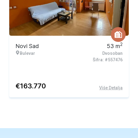
2
Novi Sad
53
m
Bulevar
Dvosoban
Šifra: #557476
€
163.770
Više Detalja