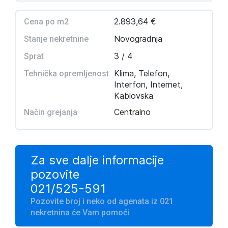
2.893,64 €
Cena po m2
Novogradnja
Stanje nekretnine
3 / 4
Sprat
Klima, Telefon,
Tehnička opremljenost
Interfon, Internet,
Kablovska
Centralno
Način grejanja
Za sve dalje informacije
pozovite
021/525-591
Pozovite broj i neko od agenata iz 021
nekretnina će Vam pomoći