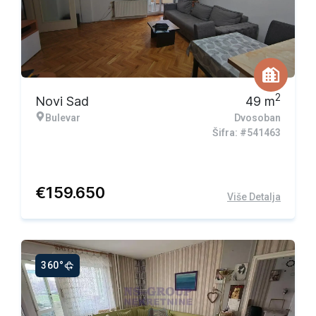
2
Novi Sad
49
m
Bulevar
Dvosoban
Šifra: #541463
€
159.650
Više Detalja
360°