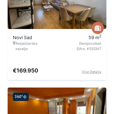
2
Novi Sad
59
m
Avijatičarsko
Dvoiposoban
naselje
Šifra: #555367
€
169.950
Više Detalja
360°