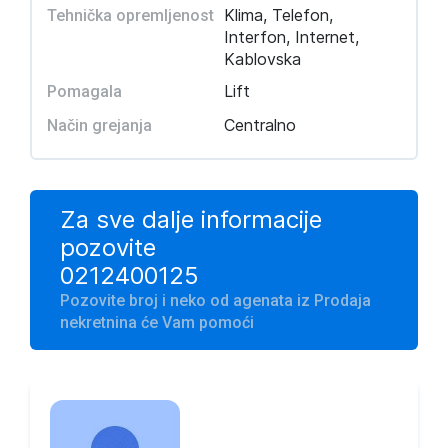
Klima, Telefon,
Tehnička opremljenost
Interfon, Internet,
Kablovska
Lift
Pomagala
Centralno
Način grejanja
Za sve dalje informacije
pozovite
0212400125
Pozovite broj i neko od agenata iz Prodaja
nekretnina će Vam pomoći