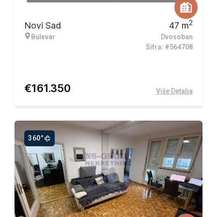
2
Novi Sad
47
m
Bulevar
Dvosoban
Šifra: #564708
€
161.350
Više Detalja
360°