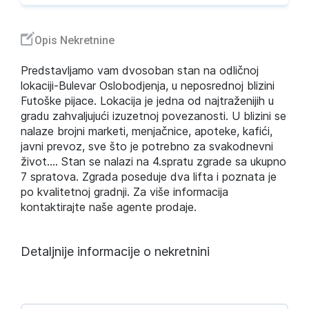
Opis Nekretnine
Predstavljamo vam dvosoban stan na odličnoj
lokaciji-Bulevar Oslobodjenja, u neposrednoj blizini
Futoške pijace. Lokacija je jedna od najtraženijih u
gradu zahvaljujući izuzetnoj povezanosti. U blizini se
nalaze brojni marketi, menjačnice, apoteke, kafići,
javni prevoz, sve što je potrebno za svakodnevni
život.... Stan se nalazi na 4.spratu zgrade sa ukupno
7 spratova. Zgrada poseduje dva lifta i poznata je
po kvalitetnoj gradnji. Za više informacija
kontaktirajte naše agente prodaje.
Detaljnije informacije o nekretnini