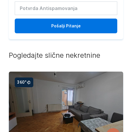
Pošalji
Pitanje
Pogledajte slične nekretnine
360°