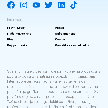
Informacije
Pravni Saveti
Posao
Naše nekretnine
Naše agencije
Blog
Kontakt
Knjiga utisaka
Ponudite vašu nekretninu
Sve informacije u vezi sa imovinom, koja je na prodaju, a iz
izvora ovog sajta, smatraju se pouzdanim informacijama.
Internet prezentacija kao takva je napravljena da
prezentuje tačne informacije, ali takav vid prezentovanja
podložan je greškama, propustima i promenama cena. Sve
površine objekata i zemlje koje se prodaju su približne.
Tačne dimenzije se mogu dobiti potraživanjem usluga
profesionalnog arhitekte ili inžinjera. Broj soba navedenih