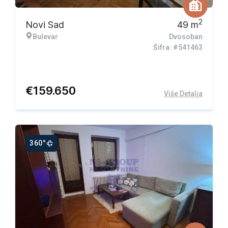
2
Novi Sad
49
m
Bulevar
Dvosoban
Šifra: #541463
€
159.650
Više Detalja
360°
Ekskluzivna ponuda