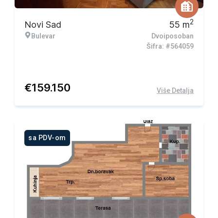
2
Novi Sad
55
m
Bulevar
Dvoiposoban
Šifra: #564059
€
159.150
Više Detalja
sa PDV-om