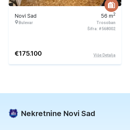
2
Novi Sad
56
m
Bulevar
Trosoban
Šifra: #568002
€
175.100
Više Detalja
Nekretnine Novi Sad