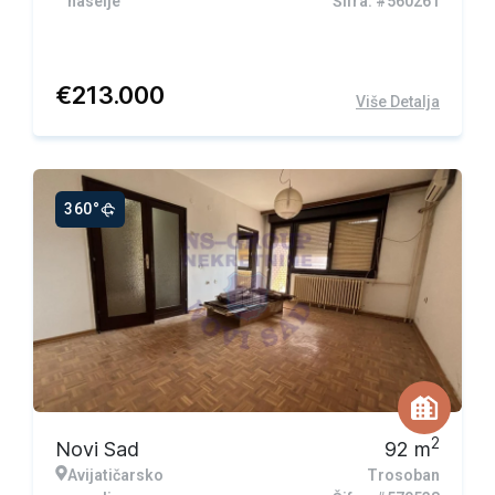
naselje
Šifra: #560261
€
213.000
Više Detalja
360°
Ekskluzivna ponuda
2
Novi Sad
92
m
Avijatičarsko
Trosoban