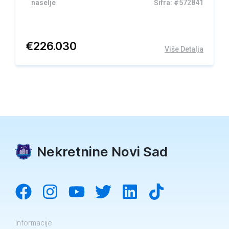
naselje
Šifra: #572841
€
226.030
Više Detalja
Nekretnine Novi Sad
Informacije