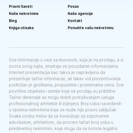
Pravni Saveti
Posao
Naše nekretnine
Naše agencije
Blog
Kontakt
Knjiga utisaka
Ponudite vašu nekretninu
Sve informacije u vezi sa imovinom, koja je na prodaju, a iz
izvora ovog sajta, smatraju se pouzdanim informacijama.
Internet prezentacija kao takva je napravljena da
prezentuje tačne informacije, ali takav vid prezentovanja
podložan je greškama, propustima i promenama cena. Sve
površine objekata i zemlje koje se prodaju su približne.
Tačne dimenzije se mogu dobiti potraživanjem usluga
profesionalnog arhitekte ili inžinjera. Broj soba navedenih
u opisima nekretnina koje se nude nije pravni zaključak.
Svaka osoba treba da se konsultuje sa sopstvenim
advokatom, arhitektom, da proceni tačan broj soba u
predmetnoj nekretnini, koje mogu da se koriste legalno