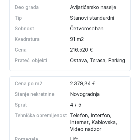
Avijatičarsko naselje
Deo grada
Stanovi standardni
Tip
Četvorosoban
Sobnost
91 m2
Kvadratura
216.520 €
Cena
Ostava, Terasa, Parking
Prateći objekti
2.379,34 €
Cena po m2
Novogradnja
Stanje nekretnine
4 / 5
Sprat
Telefon, Interfon,
Tehnička opremljenost
Internet, Kablovska,
Video nadzor
Lift
Pomagala