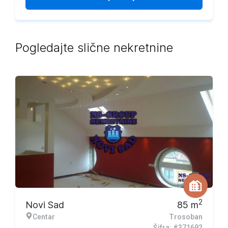
Pogledajte slične nekretnine
2
Novi Sad
85
m
Centar
Trosoban
Šifra: #371692