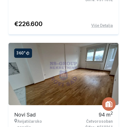
€
226.600
Više Detalja
360°
2
Novi Sad
94
m
Avijatičarsko
Četvorosoban