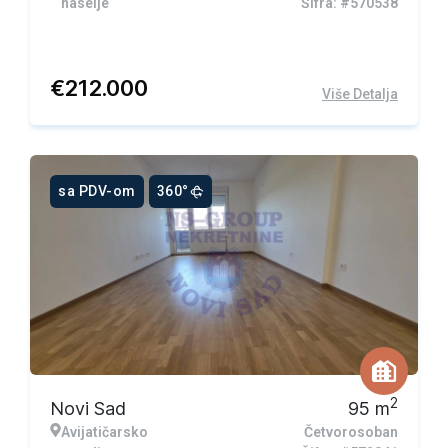
naselje
Šifra: #570538
€
212.000
Više Detalja
sa PDV-om
360°
2
Novi Sad
95
m
Avijatičarsko
Četvorosoban