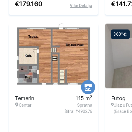
€
179.160
€
141.
Više Detalja
360°
2
Temerin
115
m
Futog
Centar
Spratna
Ulaz u Fu
Šifra: #490276
(Braće Bo