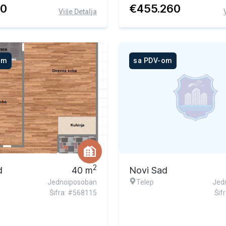
60
€
455.260
Više Detalja
om
sa PDV-om
2
d
40
m
Novi Sad
Jednoiposoban
Telep
Jed
Šifra: #568115
Šif