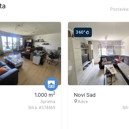
ta
Postavka
360°
2
1.000
m
Novi Sad
Spratna
Adice
Šifra: #574469
Šif