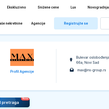
Ekskluzivno
Snižene cene
Lux
Novogradnja
Registrujte se
aše nekretnine
Agencije
Bulevar oslobođenj
66a
, Novi Sad
max@ns-group.rs
Profil Agencije
I pretraga