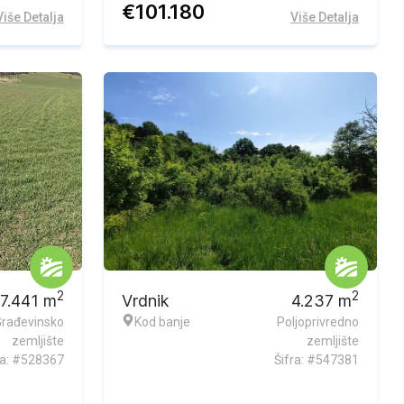
€
101.180
Više Detalja
Više Detalja
2
2
7.441
m
Vrdnik
4.237
m
Građevinsko
Kod banje
Poljoprivredno
zemljište
zemljište
ra: #528367
Šifra: #547381