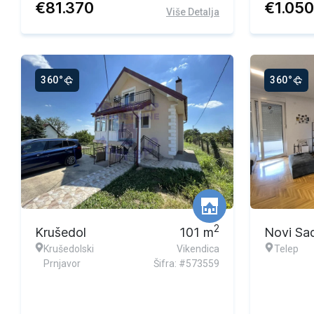
€
81.370
€
1.05
Više Detalja
360°
360°
Ekskluzivna ponuda
2
Krušedol
101
m
Novi Sa
Krušedolski
Vikendica
Telep
Prnjavor
Šifra: #573559