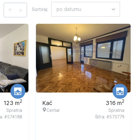
po datumu
Sortiraj
:
:
2
2
123
m
Kać
316
m
Spratna
Centar
Spratna
ra: #574188
Šifra: #573779