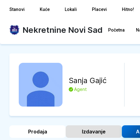
Stanovi
Kuće
Lokali
Placevi
Hitno!
Nekretnine Novi Sad
Početna
N
Sanja
Gajić
L
Agent
Prodaja
Izdavanje
A