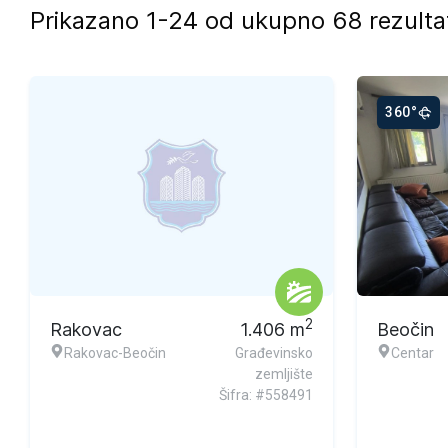
Prikazano 1-24 od ukupno 68 rezulta
360°
2
Rakovac
1.406
m
Beočin
Rakovac-Beočin
Građevinsko
Centar
zemljište
Šifra: #558491