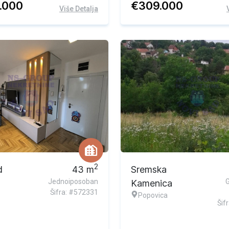
0.000
€
309.000
Više Detalja
2
d
43
m
Sremska
Jednoiposoban
Kamenica
Šifra: #572331
Popovica
Šif