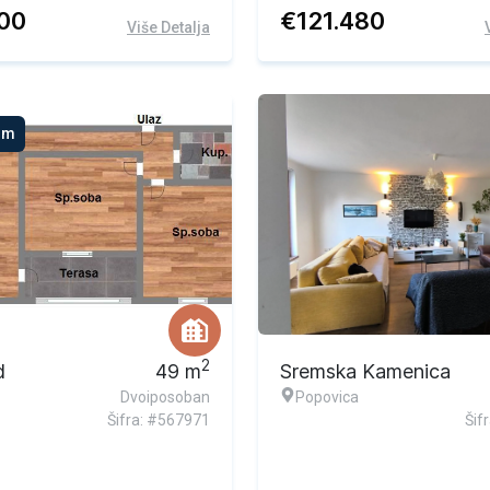
600
€
121.480
Više Detalja
om
2
d
49
m
Sremska Kamenica
Dvoiposoban
Popovica
Šifra: #567971
Šif