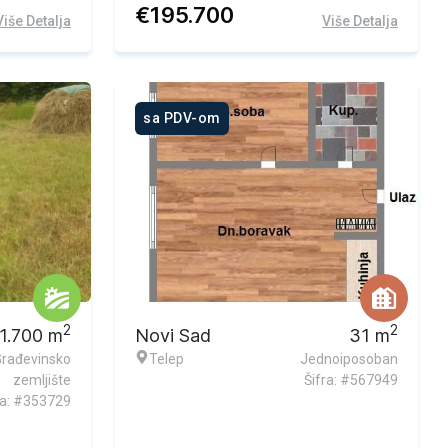
€
195.700
Više Detalja
Više Detalja
sa PDV-om
2
2
1.700
m
Novi Sad
31
m
Građevinsko
Telep
Jednoiposoban
zemljište
Šifra: #567949
ra: #353729