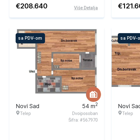
€
208.640
€
121.
Više Detalja
sa PDV-om
sa PDV-
2
Novi Sad
54
m
Novi Sa
Telep
Dvoiposoban
Telep
Šifra: #567970