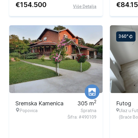
€
154.500
€
84.1
Više Detalja
360°
2
Sremska Kamenica
305
m
Futog
Popovica
Spratna
Ulaz u Fu
Šifra: #490109
(Braće Bo