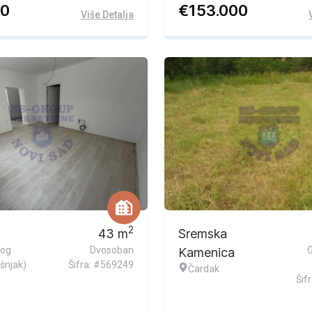
50
€
153.000
Više Detalja
2
43
m
Sremska
tog
Dvosoban
Kamenica
šnjak)
Šifra: #569249
Čardak
Šif