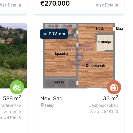
€
270.000
Više Detalja
Više Detalja
sa PDV-om
2
2
588
m
Novi Sad
33
m
Građevinsko
Telep
Jednoiposoban
zemljište
Šifra: #548120
ra: #419625