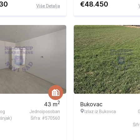
730
€
48.450
Više Detalja
2
43
m
Bukovac
tog
Jednoiposoban
Izlaz iz Bukovca
šnjak)
Šifra: #570560
Šif