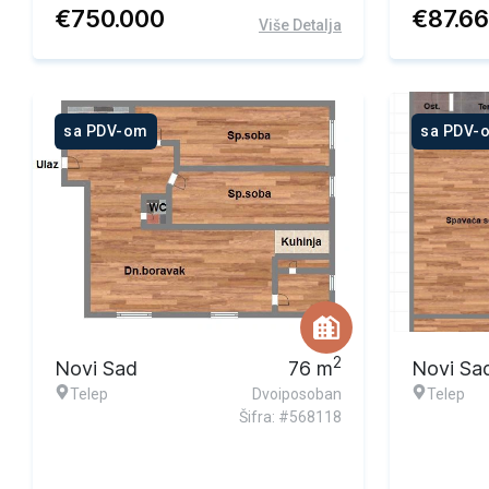
€
750.000
€
87.6
Više Detalja
sa PDV-om
sa PDV-
2
Novi Sad
76
m
Novi Sa
Telep
Dvoiposoban
Telep
Šifra: #568118