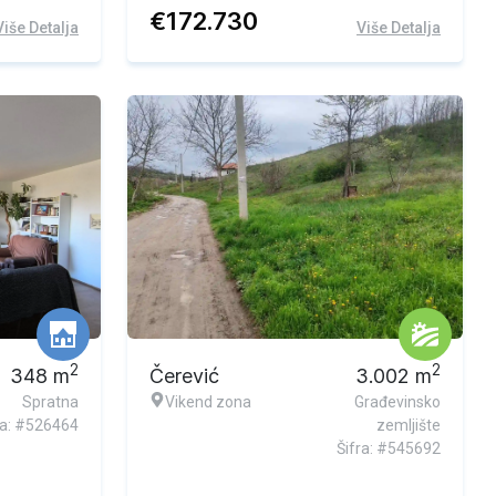
€
172.730
Više Detalja
Više Detalja
2
2
348
m
Čerević
3.002
m
Spratna
Vikend zona
Građevinsko
ra: #526464
zemljište
Šifra: #545692