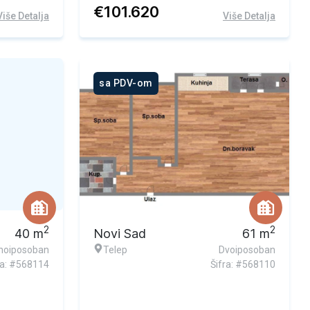
€
101.620
Više Detalja
Više Detalja
sa PDV-om
2
2
40
m
Novi Sad
61
m
noiposoban
Telep
Dvoiposoban
ra: #568114
Šifra: #568110