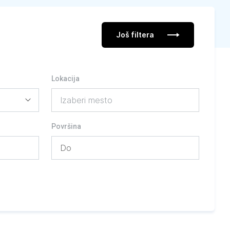
Još filtera
Lokacija
Izaberi mesto
Površina