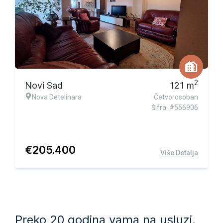
Ekskluzivna ponuda
2
Novi Sad
121
m
Nova Detelinara
Četvorosoban
Šifra: #556906
€
205.400
Više Detalja
Preko 20 godina vama na usluzi.