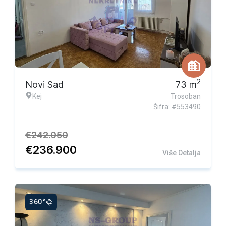
Ekskluzivna ponuda
2
Novi Sad
73
m
Kej
Trosoban
Šifra: #553490
€
242.050
€
236.900
Više Detalja
360°