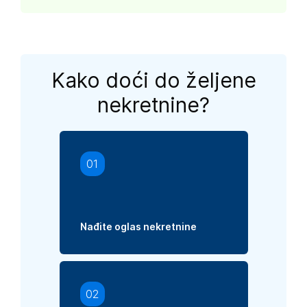
Kako doći do željene
nekretnine?
01
Nađite oglas nekretnine
02