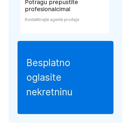
Potragu prepustite
profesionalcima!
Kontaktirajte agente prodaje
Besplatno
oglasite
nekretninu