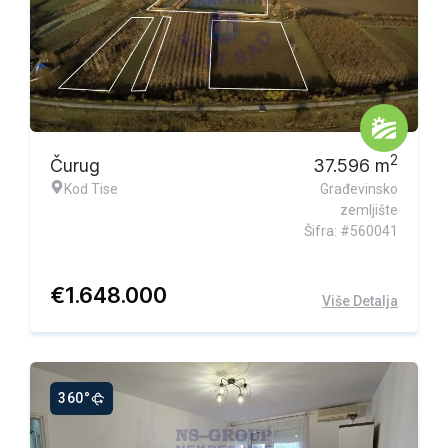
Ekskluzivna ponuda
2
Čurug
37.596
m
Kod Tise
Građevinsko
zemljište
Šifra: #560041
€
1.648.000
Više Detalja
360°