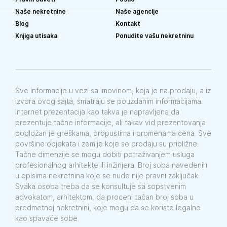
Naše nekretnine
Naše agencije
Blog
Kontakt
Knjiga utisaka
Ponudite vašu nekretninu
Sve informacije u vezi sa imovinom, koja je na prodaju, a iz
izvora ovog sajta, smatraju se pouzdanim informacijama.
Internet prezentacija kao takva je napravljena da
prezentuje tačne informacije, ali takav vid prezentovanja
podložan je greškama, propustima i promenama cena. Sve
površine objekata i zemlje koje se prodaju su približne.
Tačne dimenzije se mogu dobiti potraživanjem usluga
profesionalnog arhitekte ili inžinjera. Broj soba navedenih
u opisima nekretnina koje se nude nije pravni zaključak.
Svaka osoba treba da se konsultuje sa sopstvenim
advokatom, arhitektom, da proceni tačan broj soba u
predmetnoj nekretnini, koje mogu da se koriste legalno
kao spavaće sobe.