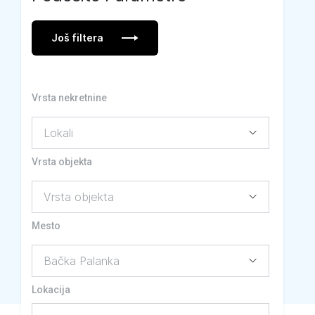
Još filtera
Vrsta nekretnine
Vrsta objekta
Mesto
Lokacija