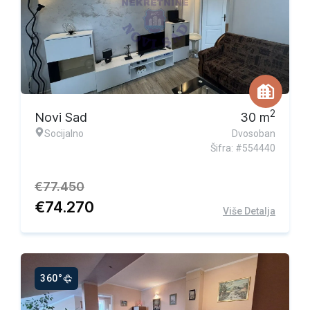
Ekskluzivna ponuda
2
Novi Sad
30
m
Socijalno
Dvosoban
Šifra: #554440
€
77.450
€
74.270
Više Detalja
360°