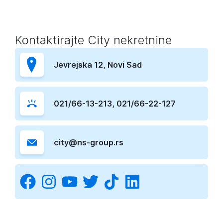
Kontaktirajte
City nekretnine
K
Jevrejska 12
, Novi Sad
021/66-13-213
,
021/66-22-127
city@ns-group.rs