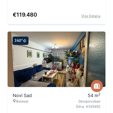
€
119.480
Više Detalja
360°
2
Novi Sad
54
m
Bulevar
Dvoiposoban
Šifra: #559492