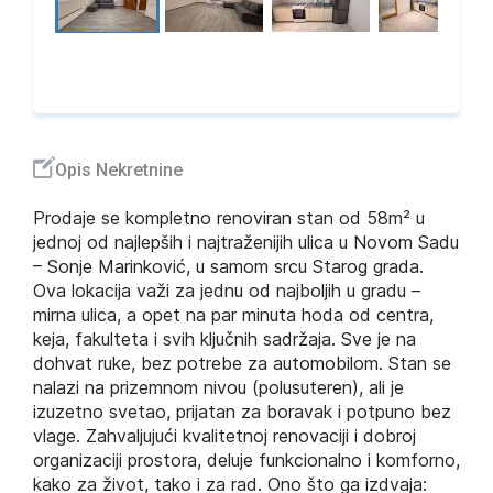
Opis Nekretnine
Prodaje se kompletno renoviran stan od 58m² u
jednoj od najlepših i najtraženijih ulica u Novom Sadu
– Sonje Marinković, u samom srcu Starog grada.
Ova lokacija važi za jednu od najboljih u gradu –
mirna ulica, a opet na par minuta hoda od centra,
keja, fakulteta i svih ključnih sadržaja. Sve je na
dohvat ruke, bez potrebe za automobilom. Stan se
nalazi na prizemnom nivou (polusuteren), ali je
izuzetno svetao, prijatan za boravak i potpuno bez
vlage. Zahvaljujući kvalitetnoj renovaciji i dobroj
organizaciji prostora, deluje funkcionalno i komforno,
kako za život, tako i za rad. Ono što ga izdvaja: