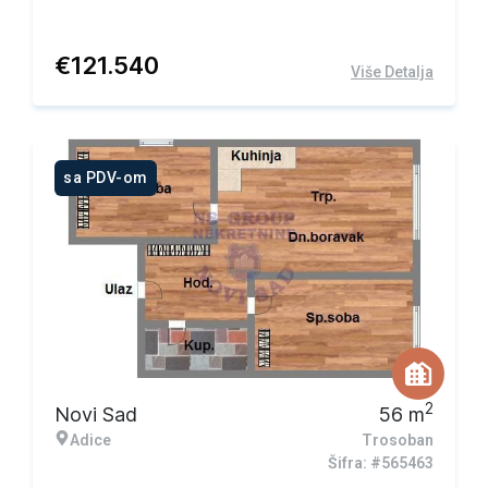
€
121.540
Više Detalja
sa PDV-om
2
Novi Sad
56
m
Adice
Trosoban
Šifra: #565463