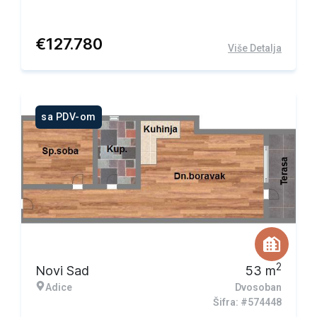
€
127.780
Više Detalja
sa PDV-om
2
Novi Sad
53
m
Adice
Dvosoban
Šifra: #574448