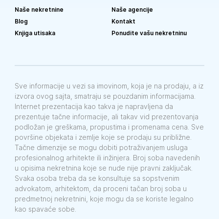
Naše nekretnine
Naše agencije
Blog
Kontakt
Knjiga utisaka
Ponudite vašu nekretninu
Sve informacije u vezi sa imovinom, koja je na prodaju, a iz
izvora ovog sajta, smatraju se pouzdanim informacijama.
Internet prezentacija kao takva je napravljena da
prezentuje tačne informacije, ali takav vid prezentovanja
podložan je greškama, propustima i promenama cena. Sve
površine objekata i zemlje koje se prodaju su približne.
Tačne dimenzije se mogu dobiti potraživanjem usluga
profesionalnog arhitekte ili inžinjera. Broj soba navedenih
u opisima nekretnina koje se nude nije pravni zaključak.
Svaka osoba treba da se konsultuje sa sopstvenim
advokatom, arhitektom, da proceni tačan broj soba u
predmetnoj nekretnini, koje mogu da se koriste legalno
kao spavaće sobe.