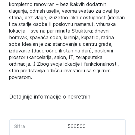
kompletno renoviran – bez ikakvih dodatnih
ulaganja, odmah useljiv, veoma svetao za ovaj tip
stana, bez vlage, izuzetno laka dostupnost (idealan
i za starije osobe ili poslovnu namenu), vrhunska
lokacija – sve na par minuta Struktura: dnevni
boravak, spavaća soba, kuhinja, kupatilo, radna
soba Idealan je za: stanovanje u centru grada,
izdavanje (dugoročno ili stan na dan), poslovni
prostor (kancelarija, salon, IT, terapeutska
ordinacija…) Zbog svoje lokacije i funkcionalnosti,
stan predstavlja odličnu investiciju sa sigurnim
povratom.
Detaljnije informacije o nekretnini
566500
Šifra