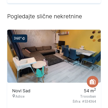
Pogledajte slične nekretnine
360°
2
Novi Sad
54
m
Adice
Trosoban
Šifra: #534364