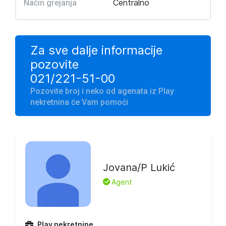
Centralno
Način grejanja
Za sve dalje informacije
pozovite
021/221-51-00
Pozovite broj i neko od agenata iz Play
nekretnina će Vam pomoći
Jovana/P Lukić
L
Agent
Play nekretnine