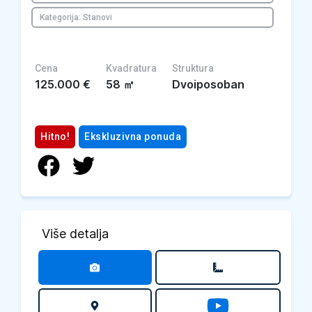
Kategorija: Stanovi
Cena
Kvadratura
Struktura
125.000
€
58
㎡
Dvoiposoban
Hitno!
Ekskluzivna ponuda
Više detalja