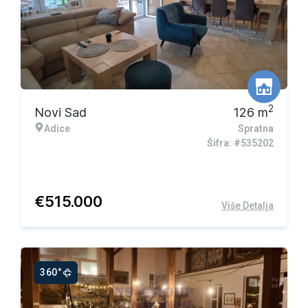
2
Novi Sad
126
m
Adice
Spratna
Šifra: #535202
€
515.000
Više Detalja
360°