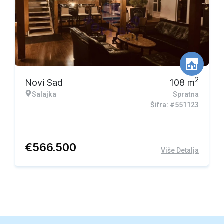
2
Novi Sad
108
m
Salajka
Spratna
Šifra: #551123
€
566.500
Više Detalja