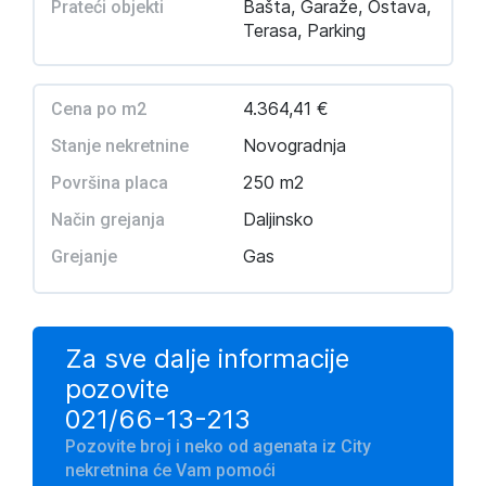
Bašta, Garaže, Ostava,
Prateći objekti
Terasa, Parking
4.364,41 €
Cena po m2
Novogradnja
Stanje nekretnine
250 m2
Površina placa
Daljinsko
Način grejanja
Gas
Grejanje
Za sve dalje informacije
pozovite
021/66-13-213
Pozovite broj i neko od agenata iz City
nekretnina će Vam pomoći