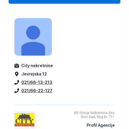
City nekretnine
Jevrejska 12
021/66-13-213
021/66-22-127
NS-Group Nekretnine doo
Novi Sad, Reg.br. 711
Profil Agencije