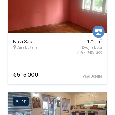
2
Novi Sad
122
m
Cara Dušana
Dvojna kuća
Šifra: #531399
€
515.000
Više Detalja
360°