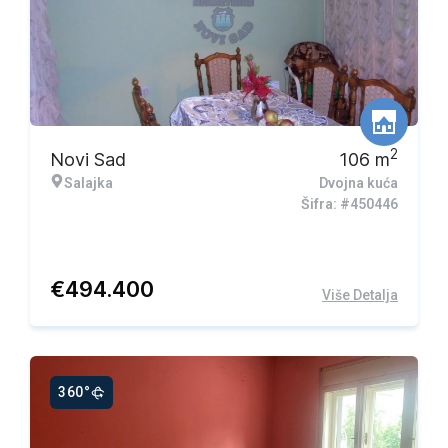
2
Novi Sad
106
m
Salajka
Dvojna kuća
Šifra: #450446
€
494.400
Više Detalja
360°