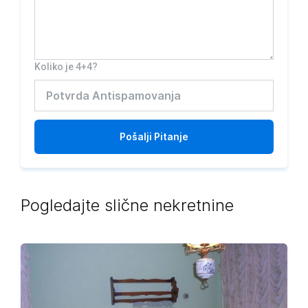
Koliko je 4+4?
Pošalji
Pitanje
Pogledajte slične nekretnine