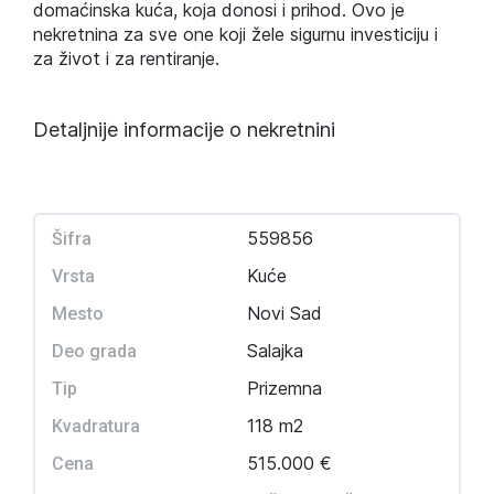
domaćinska kuća, koja donosi i prihod. Ovo je
nekretnina za sve one koji žele sigurnu investiciju i
za život i za rentiranje.
Detaljnije informacije o nekretnini
559856
Šifra
Kuće
Vrsta
Novi Sad
Mesto
Salajka
Deo grada
Prizemna
Tip
118 m2
Kvadratura
515.000 €
Cena