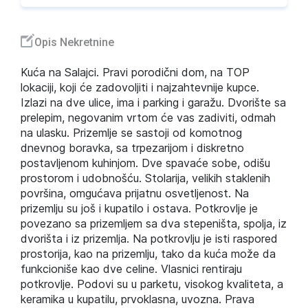
Opis Nekretnine
Kuća na Salajci. Pravi porodični dom, na TOP
lokaciji, koji će zadovoljiti i najzahtevnije kupce.
Izlazi na dve ulice, ima i parking i garažu. Dvorište sa
prelepim, negovanim vrtom će vas zadiviti, odmah
na ulasku. Prizemlje se sastoji od komotnog
dnevnog boravka, sa trpezarijom i diskretno
postavljenom kuhinjom. Dve spavaće sobe, odišu
prostorom i udobnošću. Stolarija, velikih staklenih
površina, omgućava prijatnu osvetljenost. Na
prizemlju su još i kupatilo i ostava. Potkrovlje je
povezano sa prizemljem sa dva stepeništa, spolja, iz
dvorišta i iz prizemlja. Na potkrovlju je isti raspored
prostorija, kao na prizemlju, tako da kuća može da
funkcioniše kao dve celine. Vlasnici rentiraju
potkrovlje. Podovi su u parketu, visokog kvaliteta, a
keramika u kupatilu, prvoklasna, uvozna. Prava