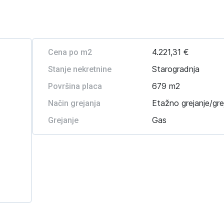
4.221,31 €
Cena po m2
Starogradnja
Stanje nekretnine
679 m2
Površina placa
Etažno grejanje/gre
Način grejanja
Gas
Grejanje