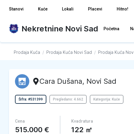
Stanovi
Kuće
Lokali
Placevi
Hitno!
Nekretnine Novi Sad
Početna
N
Prodaja Kuća
/
Prodaja Kuća
Novi Sad
/
Prodaja Kuća
Nov
Cara Dušana
,
Novi Sad
Šifra: #531399
Pregledano: 4.662
Kategorija: Kuće
Cena
Kvadratura
515.000
€
122
㎡