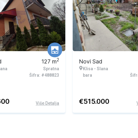
2
d
127
m
Novi Sad
lana
Spratna
Klisa - Slana
Šifra: #488823
bara
Šif
600
€
515.000
Više Detalja