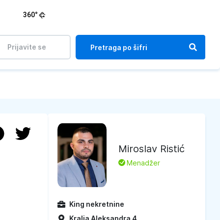
360°
Prijavite se
Miroslav Ristić
L
Menadžer
King nekretnine
Kralja Aleksandra 4