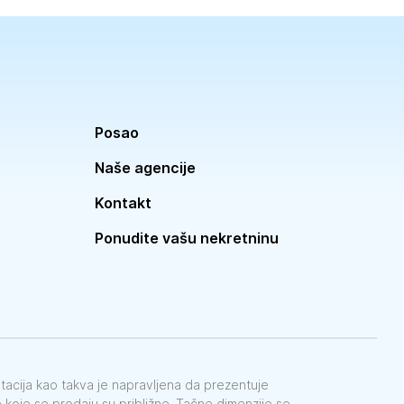
Posao
Naše agencije
Kontakt
Ponudite vašu nekretninu
ntacija kao takva je napravljena da prezentuje
koje se prodaju su približne. Tačne dimenzije se