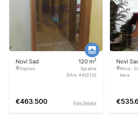
2
Novi Sad
120
m
Novi Sa
Sajlovo
Spratna
Klisa - S
Šifra: #452152
bara
€
463.500
€
535.
Više Detalja