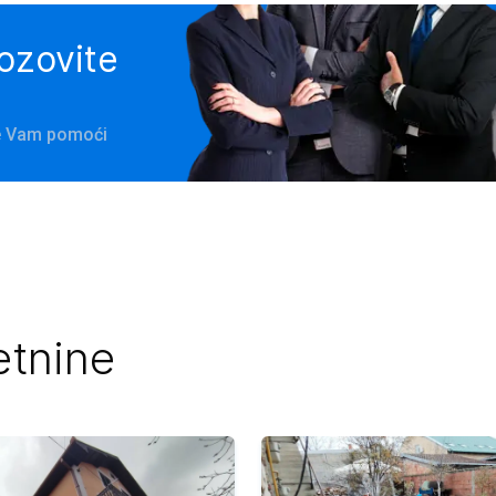
pozovite
će Vam pomoći
etnine