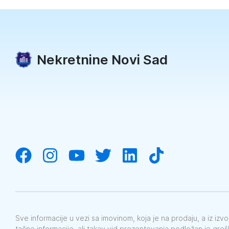
Nekretnine Novi Sad
Sve informacije u vezi sa imovinom, koja je na prodaju, a iz iz
tačne informacije, ali takav vid prezentovanja podložan je gre