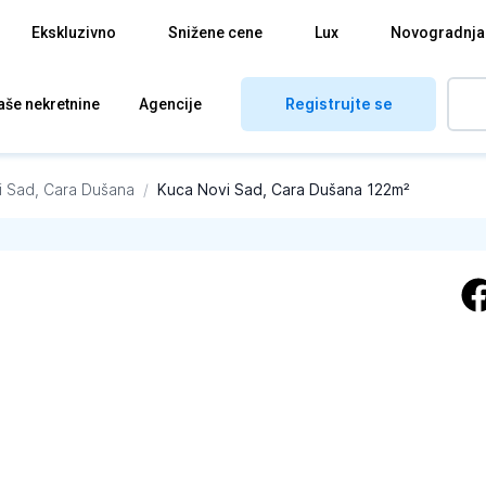
Ekskluzivno
Snižene cene
Lux
Novogradnja
Registrujte se
aše nekretnine
Agencije
i Sad, Cara Dušana
/
Kuca Novi Sad, Cara Dušana 122m²