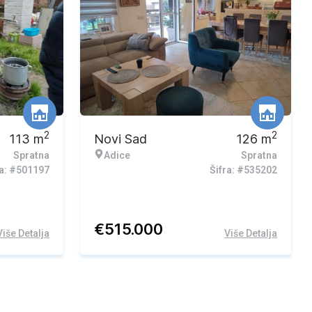
2
2
113
m
Novi Sad
126
m
Spratna
Adice
Spratna
ra: #501197
Šifra: #535202
€
515.000
Više Detalja
Više Detalja