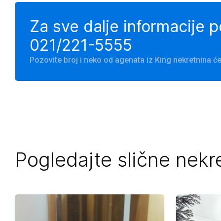
Za sve dalje informacije 
021/221-5555
Pozovite broj i neko od agenata iz King nekretnina 
Pogledajte slične nekr