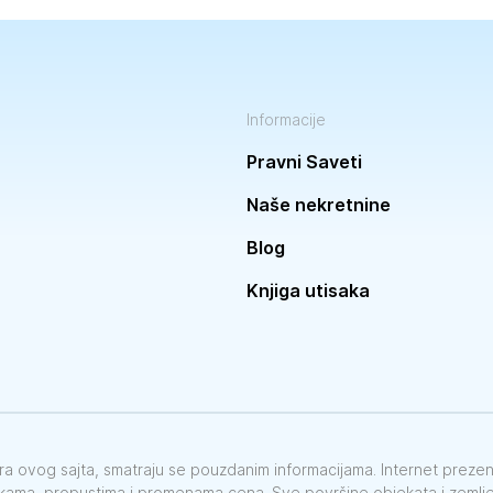
Informacije
Pravni Saveti
Naše nekretnine
Blog
Knjiga utisaka
vora ovog sajta, smatraju se pouzdanim informacijama. Internet preze
škama, propustima i promenama cena. Sve površine objekata i zemlje 