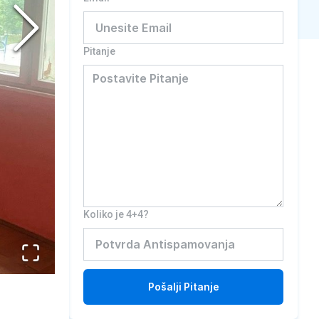
Pitanje
Koliko je 4+4?
Pošalji
Pitanje