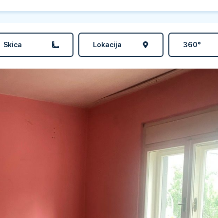
Skica
Lokacija
360°