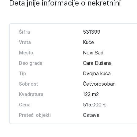
Detaljnije informacije o nekretnini
531399
Šifra
Kuće
Vrsta
Novi Sad
Mesto
Cara Dušana
Deo grada
Dvojna kuća
Tip
Četvorosoban
Sobnost
122 m2
Kvadratura
515.000 €
Cena
Ostava
Prateći objekti