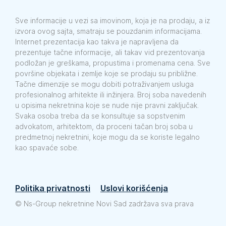
Sve informacije u vezi sa imovinom, koja je na prodaju, a iz
izvora ovog sajta, smatraju se pouzdanim informacijama.
Internet prezentacija kao takva je napravljena da
prezentuje tačne informacije, ali takav vid prezentovanja
podložan je greškama, propustima i promenama cena. Sve
površine objekata i zemlje koje se prodaju su približne.
Tačne dimenzije se mogu dobiti potraživanjem usluga
profesionalnog arhitekte ili inžinjera. Broj soba navedenih
u opisima nekretnina koje se nude nije pravni zaključak.
Svaka osoba treba da se konsultuje sa sopstvenim
advokatom, arhitektom, da proceni tačan broj soba u
predmetnoj nekretnini, koje mogu da se koriste legalno
kao spavaće sobe.
Politika privatnosti
Uslovi korišćenja
©
Ns-Group nekretnine Novi Sad zadržava sva prava