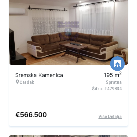
2
Sremska Kamenica
195
m
Čardak
Spratna
Šifra: #479834
€
566.500
Više Detalja