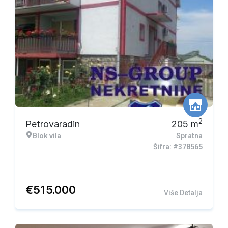
2
Petrovaradin
205
m
Blok vila
Spratna
Šifra: #378565
€
515.000
Više Detalja