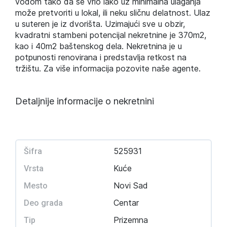
vodom tako da se vrlo lako uz minimalna ulaganja
može pretvoriti u lokal, ili neku sličnu delatnost. Ulaz
u suteren je iz dvorišta. Uzimajući sve u obzir,
kvadratni stambeni potencijal nekretnine je 370m2,
kao i 40m2 baštenskog dela. Nekretnina je u
potpunosti renovirana i predstavlja retkost na
tržištu. Za više informacija pozovite naše agente.
Detaljnije informacije o nekretnini
525931
Šifra
Kuće
Vrsta
Novi Sad
Mesto
Centar
Deo grada
Prizemna
Tip