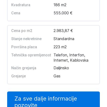
186 m2
Kvadratura
555.000 €
Cena
2.983,87 €
Cena po m2
Standardna
Stanje nekretnine
223 m2
Površina placa
Telefon, Interfon,
Tehnička opremljenost
Internet, Kablovska
Daljinsko
Način grejanja
Gas
Grejanje
Za sve dalje informacije
pozovite