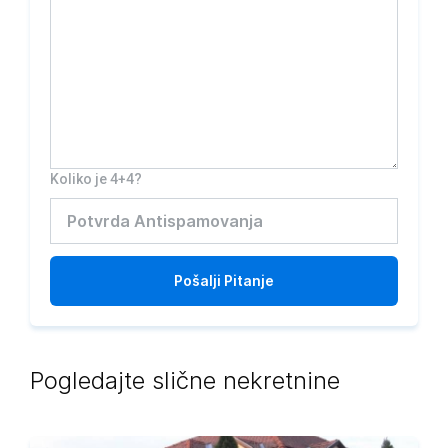
Koliko je 4+4?
Pošalji
Pitanje
Pogledajte slične nekretnine