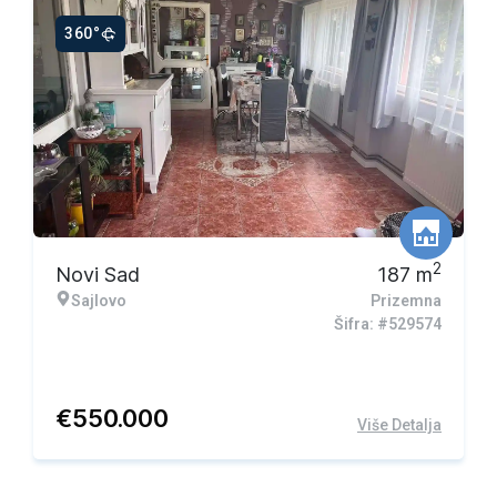
360°
2
Novi Sad
187
m
Sajlovo
Prizemna
Šifra: #529574
€
550.000
Više Detalja