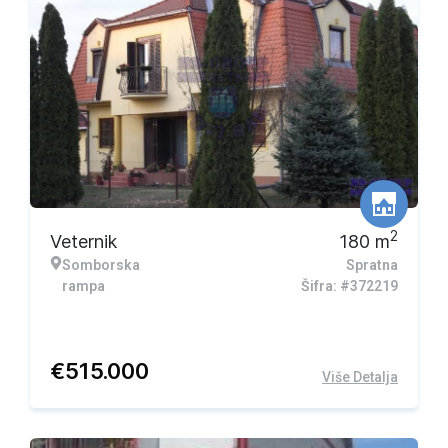
2
Veternik
180
m
Somborska
Spratna
rampa
Šifra: #372219
€
515.000
Više Detalja