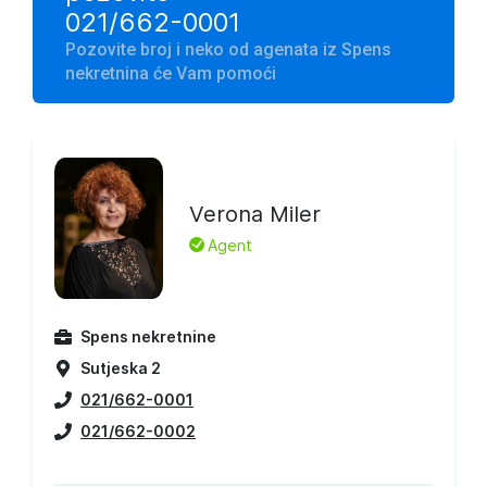
021/662-0001
Pozovite broj i neko od agenata iz Spens
nekretnina će Vam pomoći
Verona Miler
L
Agent
Spens nekretnine
Sutjeska 2
021/662-0001
021/662-0002