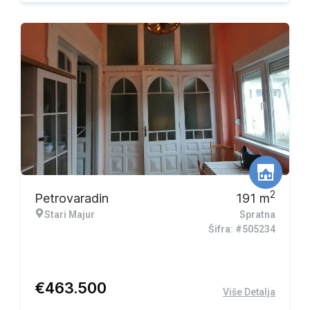
2
Petrovaradin
191
m
Stari Majur
Spratna
Šifra: #505234
€
463.500
Više Detalja