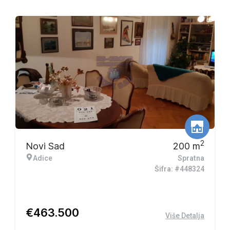
2
Novi Sad
200
m
Adice
Spratna
Šifra: #448324
€
463.500
Više Detalja