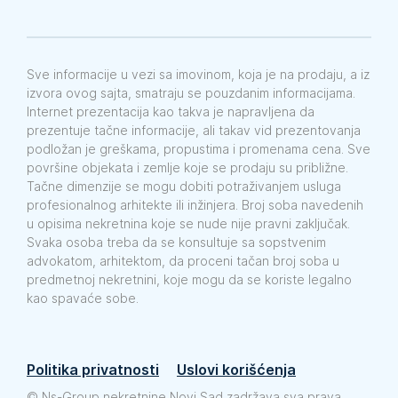
Sve informacije u vezi sa imovinom, koja je na prodaju, a iz
izvora ovog sajta, smatraju se pouzdanim informacijama.
Internet prezentacija kao takva je napravljena da
prezentuje tačne informacije, ali takav vid prezentovanja
podložan je greškama, propustima i promenama cena. Sve
površine objekata i zemlje koje se prodaju su približne.
Tačne dimenzije se mogu dobiti potraživanjem usluga
profesionalnog arhitekte ili inžinjera. Broj soba navedenih
u opisima nekretnina koje se nude nije pravni zaključak.
Svaka osoba treba da se konsultuje sa sopstvenim
advokatom, arhitektom, da proceni tačan broj soba u
predmetnoj nekretnini, koje mogu da se koriste legalno
kao spavaće sobe.
Politika privatnosti
Uslovi korišćenja
©
Ns-Group nekretnine Novi Sad zadržava sva prava