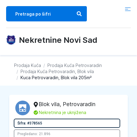
Nekretnine Novi Sad
Prodaja Kuća
/
Prodaja Kuća
Petrovaradin
/
Prodaja Kuća
Petrovaradin, Blok vila
/
Kuca Petrovaradin, Blok vila 205m²
Blok vila
,
Petrovaradin
L
Nekretnina je uknjižena
Šifra: #378565
Pregledano: 21.896