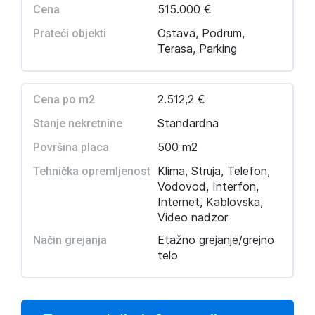
515.000 €
Cena
Ostava, Podrum,
Prateći objekti
Terasa, Parking
2.512,2 €
Cena po m2
Standardna
Stanje nekretnine
500 m2
Površina placa
Klima, Struja, Telefon,
Tehnička opremljenost
Vodovod, Interfon,
Internet, Kablovska,
Video nadzor
Etažno grejanje/grejno
Način grejanja
telo