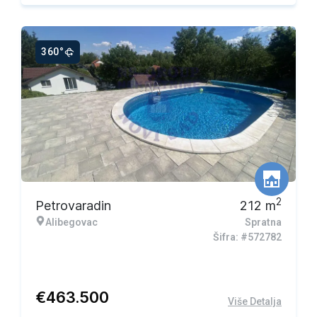
360°
2
Petrovaradin
212
m
Alibegovac
Spratna
Šifra: #572782
€
463.500
Više Detalja