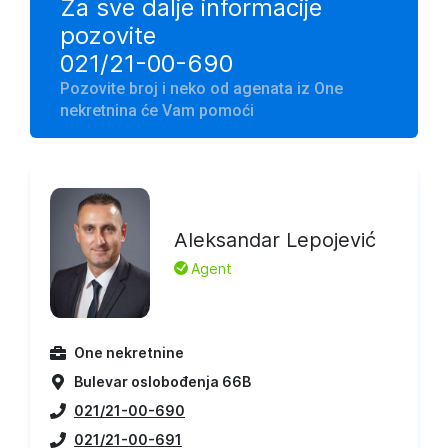
Za sve dalje informacije
pozovite
021/21-00-690
Pozovite broj i neko od agenata iz One
nekretnina će Vam pomoći
Aleksandar Lepojević
L
Agent
One nekretnine
Bulevar oslobođenja 66B
021/21-00-690
021/21-00-691