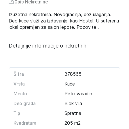
Opis Nekretnine
Izuzetna nekretnina. Novogradnja, bez ulaganja.
Deo kuće služi za izdavanje, kao Hostel. U suterenu
lokal opremljen za salon lepote. Pozovite .
Detaljnije informacije o nekretnini
378565
Šifra
Kuće
Vrsta
Petrovaradin
Mesto
Blok vila
Deo grada
Spratna
Tip
205 m2
Kvadratura