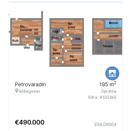
2
Petrovaradin
195
m
Alibegovac
Spratna
Šifra: #532465
€
490.000
Više Detalja