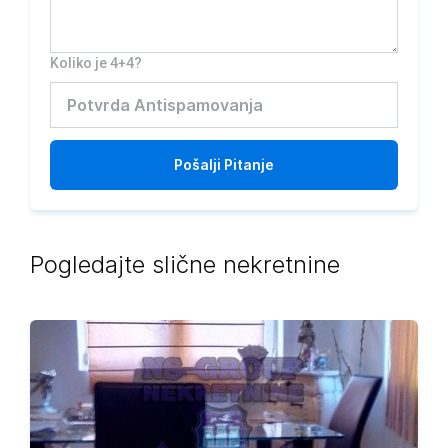
Koliko je 4+4?
Pošalji
Pitanje
Pogledajte slične nekretnine