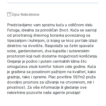
Opis Nekretnine
Predstavljamo vam spratnu kuću u odličnom delu
Futoga, idealna za porodičan život. Kuća se sastoji
od prostranog dnevnog boravka povezanog sa
trpezarijom i kuhinjom, iz kojeg se kroz portale izlazi
direktno na dvorište. Raspolaže sa četiri spavaće
sobe, garderoberom, dva kupatila i suterenskim
prostorom koji nudi dodatne mogućnosti korišćenja.
Grejanje je podno i putem centralnih klima što
omogućava visok komfor tokom cele godine. Kuća
je građena sa posebnom pažnjom na kvalitet, kako
gradnje, tako i opreme. Plac površine 597m2 pruža
dovoljno prostora za uživanje na otvorenom, mir i
privatnost. Za više informacije ili gledanje ove
nekretnine pozovite naše agente prodaje!