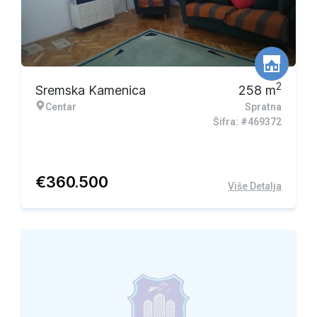
2
Sremska Kamenica
258
m
Centar
Spratna
Šifra: #469372
€
360.500
Više Detalja