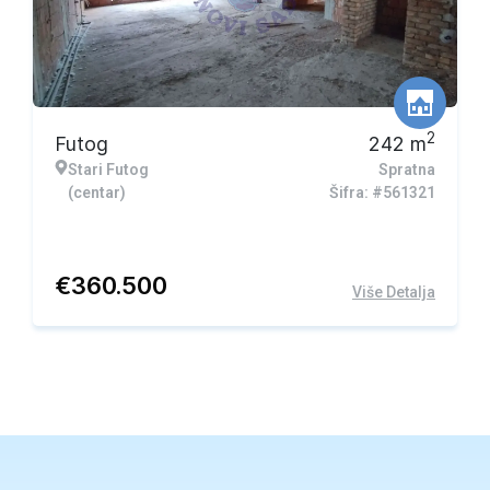
2
Futog
242
m
Stari Futog
Spratna
(centar)
Šifra: #561321
€
360.500
Više Detalja