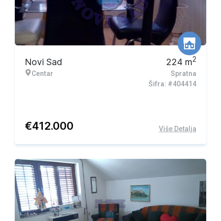
2
Novi Sad
224
m
Centar
Spratna
Šifra: #404414
€
412.000
Više Detalja