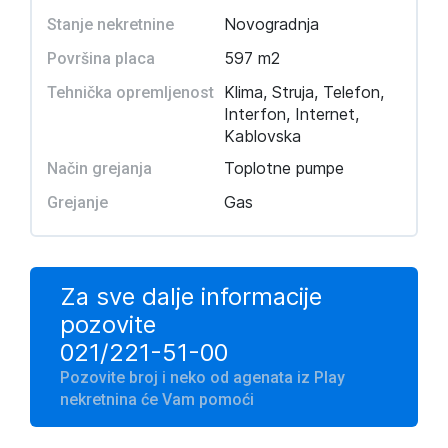
Novogradnja
Stanje nekretnine
597 m2
Površina placa
Klima, Struja, Telefon,
Tehnička opremljenost
Interfon, Internet,
Kablovska
Toplotne pumpe
Način grejanja
Gas
Grejanje
Za sve dalje informacije
pozovite
021/221-51-00
Pozovite broj i neko od agenata iz Play
nekretnina će Vam pomoći