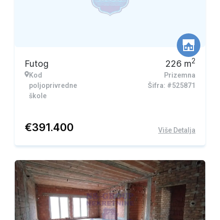
2
Futog
226
m
Kod
Prizemna
poljoprivredne
Šifra: #525871
škole
€
391.400
Više Detalja