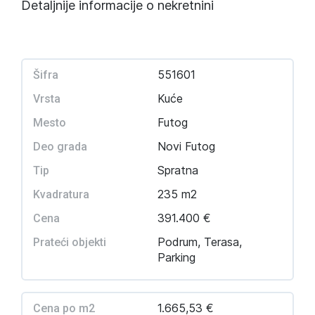
Detaljnije informacije o nekretnini
551601
Šifra
Kuće
Vrsta
Futog
Mesto
Novi Futog
Deo grada
Spratna
Tip
235 m2
Kvadratura
391.400 €
Cena
Podrum, Terasa,
Prateći objekti
Parking
1.665,53 €
Cena po m2