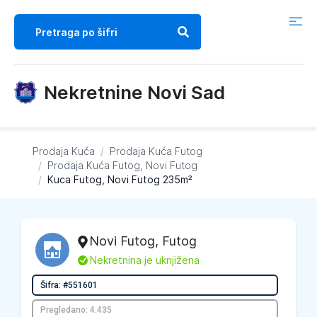
Nekretnine Novi Sad
Prodaja Kuća
/
Prodaja Kuća
Futog
/
Prodaja Kuća
Futog, Novi Futog
/
Kuca Futog, Novi Futog 235m²
Novi Futog
,
Futog
L
Nekretnina je uknjižena
Šifra: #551601
Pregledano: 4.435