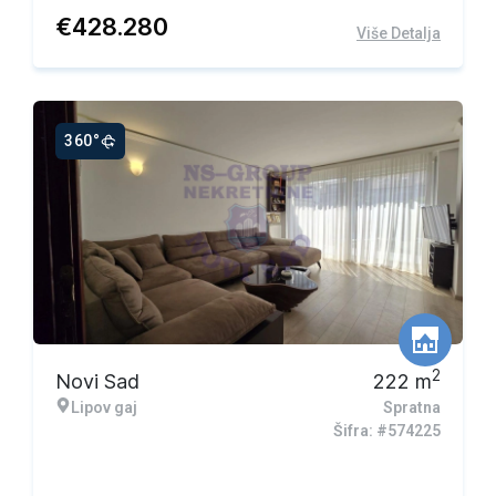
€
428.280
Više Detalja
360°
Ekskluzivna ponuda
2
Novi Sad
222
m
Lipov gaj
Spratna
Šifra: #574225