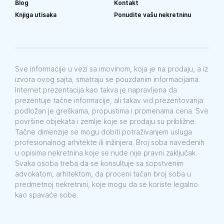
Blog
Kontakt
Knjiga utisaka
Ponudite vašu nekretninu
Sve informacije u vezi sa imovinom, koja je na prodaju, a iz
izvora ovog sajta, smatraju se pouzdanim informacijama.
Internet prezentacija kao takva je napravljena da
prezentuje tačne informacije, ali takav vid prezentovanja
podložan je greškama, propustima i promenama cena. Sve
površine objekata i zemlje koje se prodaju su približne.
Tačne dimenzije se mogu dobiti potraživanjem usluga
profesionalnog arhitekte ili inžinjera. Broj soba navedenih
u opisima nekretnina koje se nude nije pravni zaključak.
Svaka osoba treba da se konsultuje sa sopstvenim
advokatom, arhitektom, da proceni tačan broj soba u
predmetnoj nekretnini, koje mogu da se koriste legalno
kao spavaće sobe.