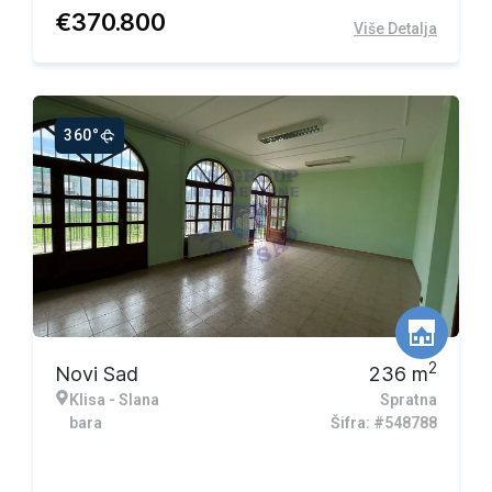
€
370.800
Više Detalja
360°
2
Novi Sad
236
m
Klisa - Slana
Spratna
bara
Šifra: #548788