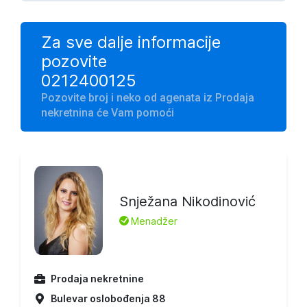
Za sve dalje informacije
pozovite
0212400125
Pozovite broj i neko od agenata iz Prodaja
nekretnina će Vam pomoći
Snježana Nikodinović
L
Menadžer
Prodaja nekretnine
Bulevar oslobođenja 88