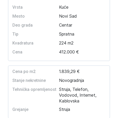
Kuće
Vrsta
Novi Sad
Mesto
Centar
Deo grada
Spratna
Tip
224 m2
Kvadratura
412.000 €
Cena
1.839,29 €
Cena po m2
Novogradnja
Stanje nekretnine
Struja, Telefon,
Tehnička opremljenost
Vodovod, Internet,
Kablovska
Struja
Grejanje