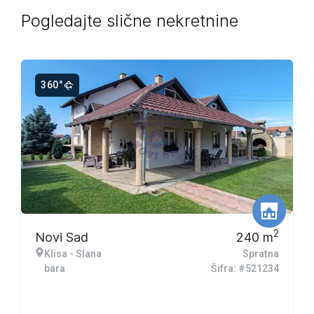
Pogledajte slične nekretnine
360°
2
Novi Sad
240
m
Klisa - Slana
Spratna
bara
Šifra: #521234