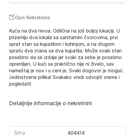
Opis Nekretnine
Kuća na dva nivoa. Odlična na još boljoj lokaciji. U
prizemlju dva lokala sa sanitarnim čvorovima, prvi
sprat stan sa kupatilom i kuhinjom, a na drugom
spratu dva stana sa dva kupatila. Može svaki stan
posebno da se izdaje jer svaki za sebe je posebno
opremljen. U kući se praktično nije ni živelo, sav
nameštaj je nov i u ceni je. Svaki dogovor je moguć.
Jedinstvena prilika! Svakako vredi odvojiti vreme i
pogledati!
Detaljnije informacije o nekretnini
404414
Šifra