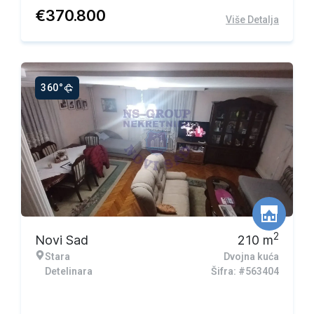
€
370.800
Više Detalja
360°
2
Novi Sad
210
m
Stara
Dvojna kuća
Detelinara
Šifra: #563404