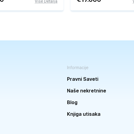
Više Detalja
Informacije
Pravni Saveti
Naše nekretnine
Blog
Knjiga utisaka