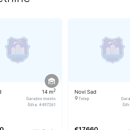
2
d
14
m
Novi Sad
Garažno mesto
Telep
Gar
Šifra: #497261
Šif
40
€
17.660