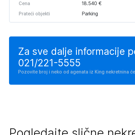
18.540 €
Cena
Parking
Prateći objekti
Za sve dalje informacije 
021/221-5555
Pozovite broj i neko od agenata iz King nekretnina 
Pogledajte slične nekr