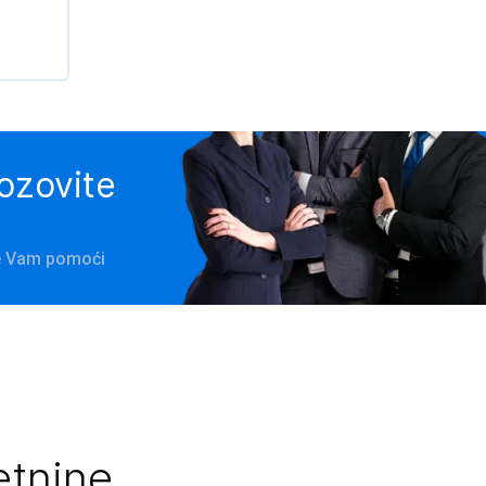
pozovite
će Vam pomoći
etnine