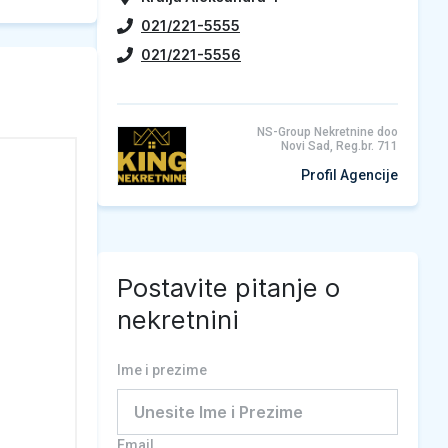
021/221-5555
021/221-5556
NS-Group Nekretnine doo
Novi Sad, Reg.br. 711
Profil Agencije
Postavite pitanje o
nekretnini
Ime i prezime
Email