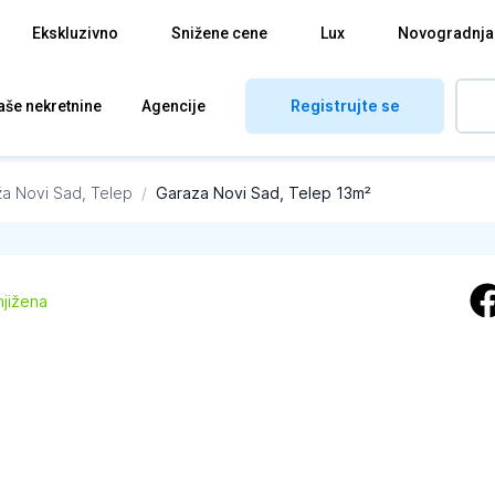
Ekskluzivno
Snižene cene
Lux
Novogradnja
Registrujte se
aše nekretnine
Agencije
ža
Novi Sad, Telep
/
Garaza Novi Sad, Telep 13m²
njižena