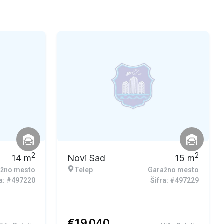
2
2
14
m
Novi Sad
15
m
ažno mesto
Telep
Garažno mesto
ra: #497220
Šifra: #497229
€
19.040