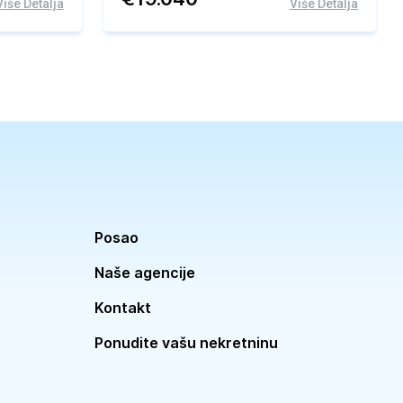
Više Detalja
Više Detalja
Posao
Naše agencije
Kontakt
Ponudite vašu nekretninu