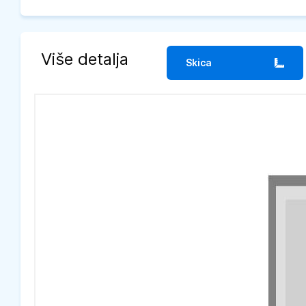
Više detalja
Skica