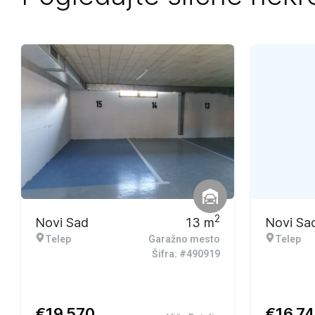
2
Novi Sad
13
m
Novi Sa
Telep
Garažno mesto
Telep
Šifra: #490919
€
19.570
€
16.7