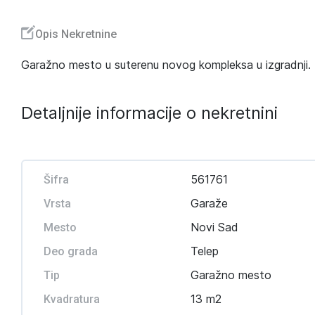
Opis Nekretnine
Garažno mesto u suterenu novog kompleksa u izgradnji. Z
Detaljnije informacije o nekretnini
561761
Šifra
Garaže
Vrsta
Novi Sad
Mesto
Telep
Deo grada
Garažno mesto
Tip
13 m2
Kvadratura