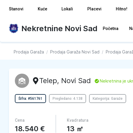
Stanovi
Kuće
Lokali
Placevi
Hitno!
Nekretnine Novi Sad
Početna
N
Prodaja Garaža
/
Prodaja Garaža
Novi Sad
/
Prodaja Gara
Telep
,
Novi Sad
L
Nekretnina je uk
Šifra: #561761
Pregledano: 4.138
Kategorija: Garaže
Cena
Kvadratura
18.540
€
13
㎡