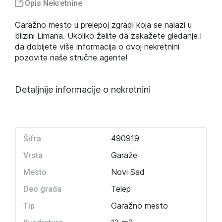
Opis Nekretnine
Garažno mesto u prelepoj zgradi koja se nalazi u
blizini Limana. Ukoliko želite da zakažete gledanje i
da dobijete više informacija o ovoj nekretnini
pozovite naše stručne agente!
Detaljnije informacije o nekretnini
490919
Šifra
Garaže
Vrsta
Novi Sad
Mesto
Telep
Deo grada
Garažno mesto
Tip