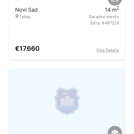
2
Novi Sad
14
m
Telep
Garažno mesto
Šifra: #497220
€
17.660
Više Detalja