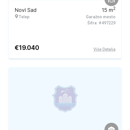
2
Novi Sad
15
m
Telep
Garažno mesto
Šifra: #497229
€
19.040
Više Detalja