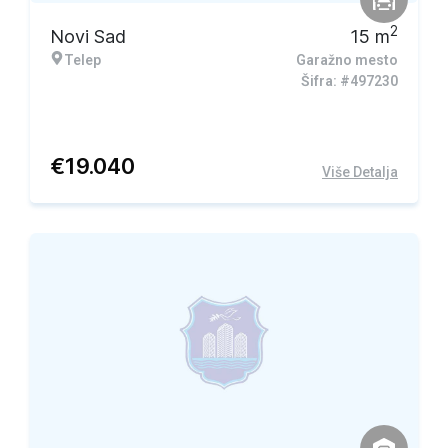
2
Novi Sad
15
m
Telep
Garažno mesto
Šifra: #497230
€
19.040
Više Detalja