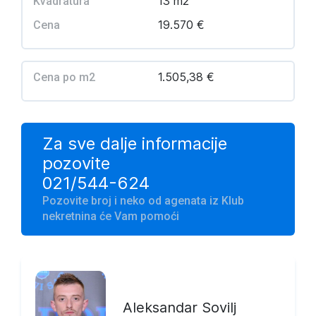
13 m2
Kvadratura
19.570 €
Cena
1.505,38 €
Cena po m2
Za sve dalje informacije
pozovite
021/544-624
Pozovite broj i neko od agenata iz Klub
nekretnina će Vam pomoći
Aleksandar Sovilj