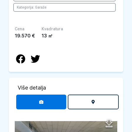
Kategorija: Garaže
Cena
Kvadratura
19.570
€
13
㎡
Više detalja