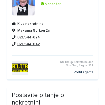
L
Menadžer
Klub nekretnine
Maksima Gorkog 2c
021/544-624
021/544-642
NS-Group Nekretnine doo
Novi Sad, Reg.br. 711
Profil agenta
Postavite pitanje o
nekretnini