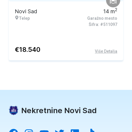
2
Novi Sad
14
m
Telep
Garažno mesto
Šifra: #511097
€
18.540
Više Detalja
Nekretnine Novi Sad