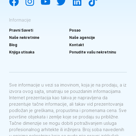
Informacije
Pravni Saveti
Posao
Naše nekretnine
Naše agencije
Blog
Kontakt
Knjiga utisaka
Ponudite vašu nekretninu
Sve informacije u vezi sa imovinom, koja je na prodaju, a iz
izvora ovog sajta, smatraju se pouzdanim informacijama.
Internet prezentacija kao takva je napravljena da
prezentuje tačne informacije, ali takav vid prezentovanja
podložan je greškama, propustima i promenama cena. Sve
površine objekata i zemlje koje se prodaju su približne.
Tačne dimenzije se mogu dobiti potraživanjem usluga
profesionalnog arhitekte ili inžinjera. Broj soba navedenih
u opisima nekretnina koje se nude nije pravni zaključak.