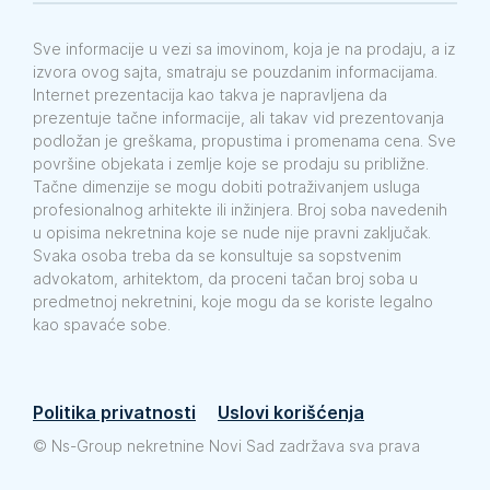
Sve informacije u vezi sa imovinom, koja je na prodaju, a iz
izvora ovog sajta, smatraju se pouzdanim informacijama.
Internet prezentacija kao takva je napravljena da
prezentuje tačne informacije, ali takav vid prezentovanja
podložan je greškama, propustima i promenama cena. Sve
površine objekata i zemlje koje se prodaju su približne.
Tačne dimenzije se mogu dobiti potraživanjem usluga
profesionalnog arhitekte ili inžinjera. Broj soba navedenih
u opisima nekretnina koje se nude nije pravni zaključak.
Svaka osoba treba da se konsultuje sa sopstvenim
advokatom, arhitektom, da proceni tačan broj soba u
predmetnoj nekretnini, koje mogu da se koriste legalno
kao spavaće sobe.
Politika privatnosti
Uslovi korišćenja
©
Ns-Group nekretnine Novi Sad zadržava sva prava