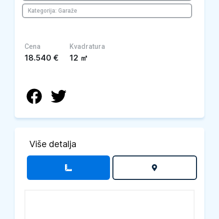
Kategorija: Garaže
Cena
Kvadratura
18.540
€
12
㎡
Više detalja