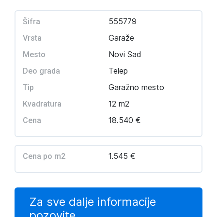
555779
Šifra
Garaže
Vrsta
Novi Sad
Mesto
Telep
Deo grada
Garažno mesto
Tip
12 m2
Kvadratura
18.540 €
Cena
1.545 €
Cena po m2
Za sve dalje informacije
pozovite