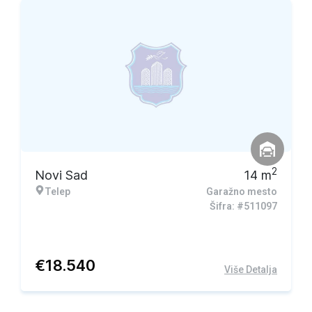
2
Novi Sad
14
m
Telep
Garažno mesto
Šifra: #511097
€
18.540
Više Detalja