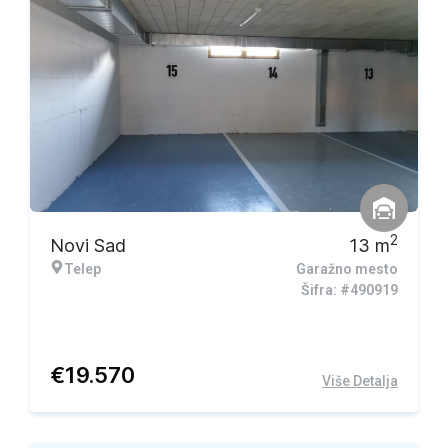
2
Novi Sad
13
m
Telep
Garažno mesto
Šifra: #490919
€
19.570
Više Detalja