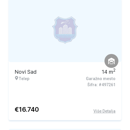
2
Novi Sad
14
m
Telep
Garažno mesto
Šifra: #497261
€
16.740
Više Detalja