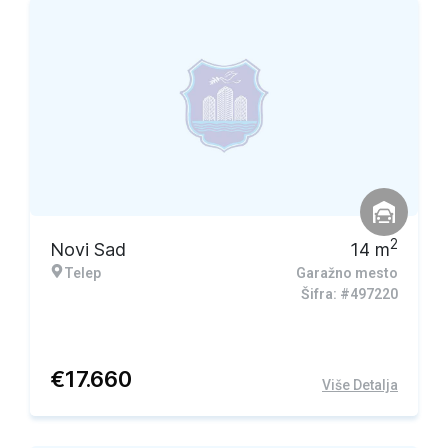
2
Novi Sad
14
m
Telep
Garažno mesto
Šifra: #497220
€
17.660
Više Detalja