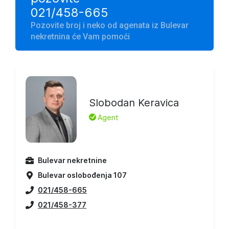
021/458-665
Pozovite broj i neko od agenata iz Bulevar
nekretnina će Vam pomoći
Slobodan Keravica
L
Agent
Bulevar nekretnine
Bulevar oslobođenja 107
021/458-665
021/458-377