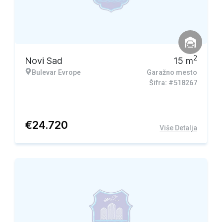
2
Novi Sad
15
m
Bulevar Evrope
Garažno mesto
Šifra: #518267
€
24.720
Više Detalja