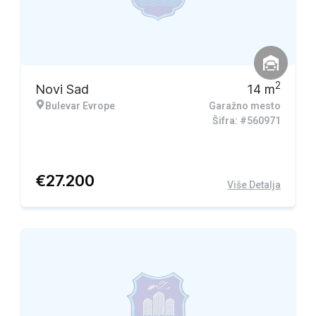
2
Novi Sad
14
m
Bulevar Evrope
Garažno mesto
Šifra: #560971
€
27.200
Više Detalja