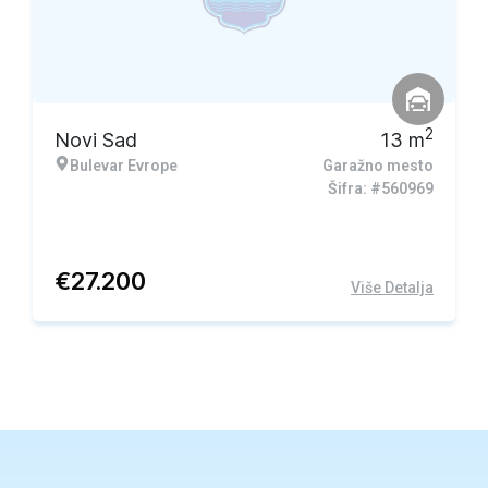
2
Novi Sad
13
m
Bulevar Evrope
Garažno mesto
Šifra: #560969
€
27.200
Više Detalja