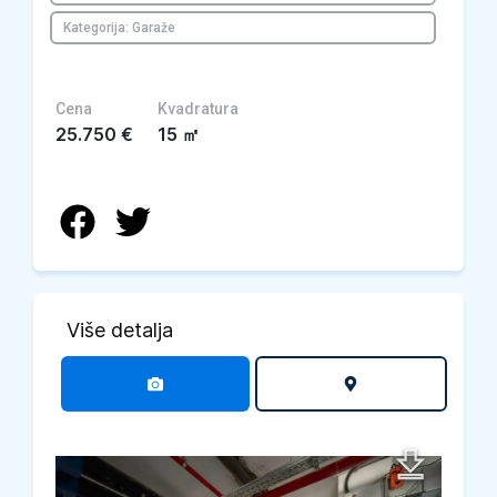
Kategorija: Garaže
Cena
Kvadratura
25.750
€
15
㎡
Više detalja