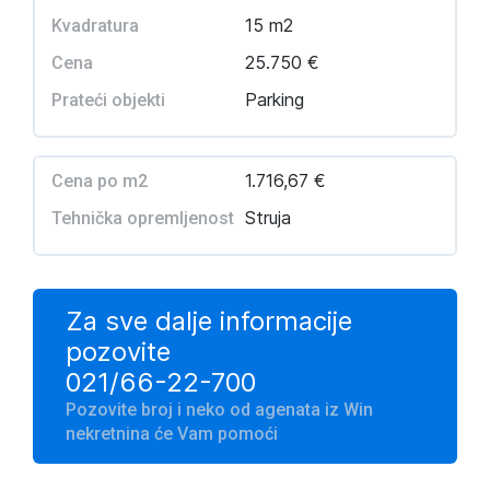
15 m2
Kvadratura
25.750 €
Cena
Parking
Prateći objekti
1.716,67 €
Cena po m2
Struja
Tehnička opremljenost
Za sve dalje informacije
pozovite
021/66-22-700
Pozovite broj i neko od agenata iz Win
nekretnina će Vam pomoći