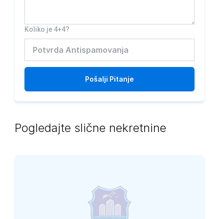
Koliko je 4+4?
Pošalji
Pitanje
Pogledajte slične nekretnine