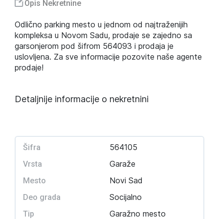
Opis Nekretnine
Odlično parking mesto u jednom od najtraženijih
kompleksa u Novom Sadu, prodaje se zajedno sa
garsonjerom pod šifrom 564093 i prodaja je
uslovljena. Za sve informacije pozovite naše agente
prodaje!
Detaljnije informacije o nekretnini
564105
Šifra
Garaže
Vrsta
Novi Sad
Mesto
Socijalno
Deo grada
Garažno mesto
Tip