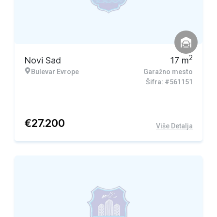
2
Novi Sad
17
m
Bulevar Evrope
Garažno mesto
Šifra: #561151
€
27.200
Više Detalja