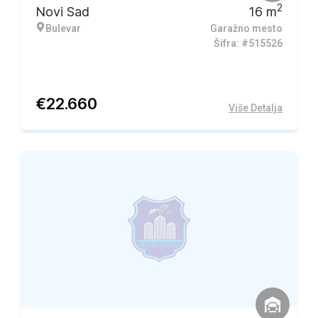
2
Novi Sad
16
m
Bulevar
Garažno mesto
Šifra: #515526
€
22.660
Više Detalja