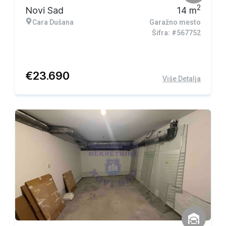
2
Novi Sad
14
m
Cara Dušana
Garažno mesto
Šifra: #567752
€
23.690
Više Detalja