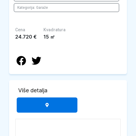
Kategorija: Garaže
Cena
Kvadratura
24.720
€
15
㎡
Više detalja