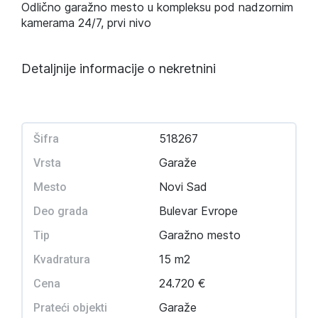
Odlično garažno mesto u kompleksu pod nadzornim
kamerama 24/7, prvi nivo
Detaljnije informacije o nekretnini
518267
Šifra
Garaže
Vrsta
Novi Sad
Mesto
Bulevar Evrope
Deo grada
Garažno mesto
Tip
15 m2
Kvadratura
24.720 €
Cena
Garaže
Prateći objekti