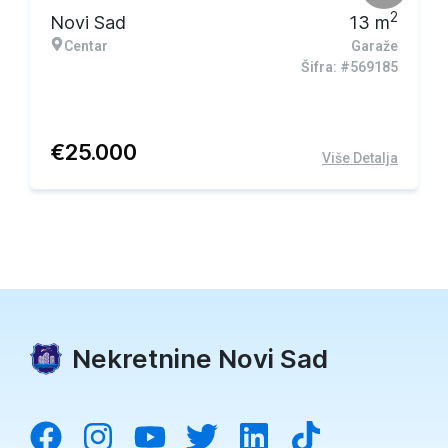
2
Novi Sad
13
m
Centar
Garaže
Šifra: #569185
€
25.000
Više Detalja
Nekretnine Novi Sad