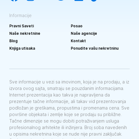
Informacije
Pravni Saveti
Posao
Naše nekretnine
Naše agencije
Blog
Kontakt
Knjiga utisaka
Ponudite vašu nekretninu
Sve informacije u vezi sa imovinom, koja je na prodaju, a iz
izvora ovog sajta, smatraju se pouzdanim informacijama.
Internet prezentacija kao takva je napravljena da
prezentuje tačne informacije, ali takav vid prezentovanja
podložan je greškama, propustima i promenama cena. Sve
površine objekata i zemlje koje se prodaju su približne.
Tačne dimenzije se mogu dobiti potraživanjem usluga
profesionalnog arhitekte ili inžinjera. Broj soba navedenih
u opisima nekretnina koje se nude nije pravni zaključak.