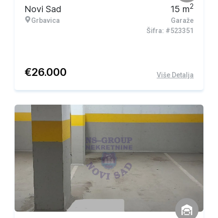
2
Novi Sad
15
m
Grbavica
Garaže
Šifra: #523351
€
26.000
Više Detalja