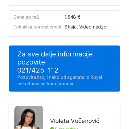
1.648 €
Cena po m2
Struja, Video nadzor
Tehnička opremljenost
Za sve dalje informacije
pozovite
021/425-112
Pozovite broj i neko od agenata iz Royal
nekretnina će Vam pomoći
Violeta Vučenović
L