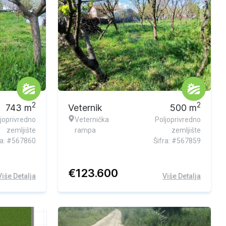
2
2
743
m
Veternik
500
m
joprivredno
Veternička
Poljoprivredno
zemljište
rampa
zemljište
ra: #567860
Šifra: #567859
€
123.600
Više Detalja
Više Detalja