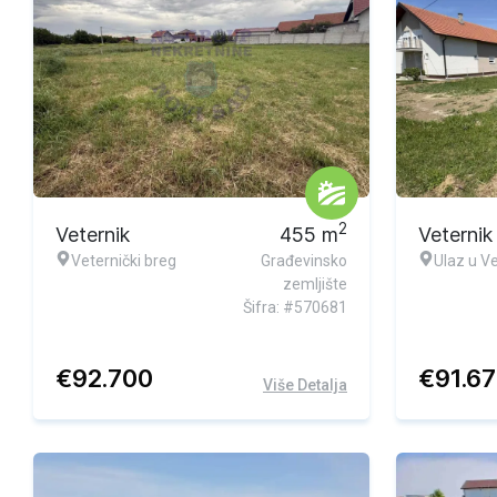
2
Veternik
455
m
Veternik
Veternički breg
Građevinsko
Ulaz u Ve
zemljište
Šifra: #570681
€
92.700
€
91.6
Više Detalja