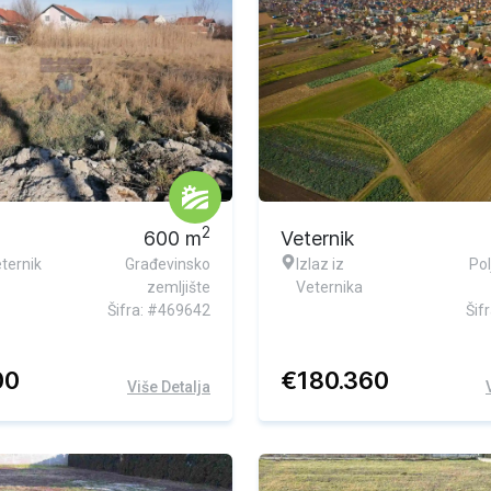
2
600
m
Veternik
ternik
Građevinsko
Izlaz iz
Pol
zemljište
Veternika
Šifra: #469642
Šif
00
€
180.360
Više Detalja