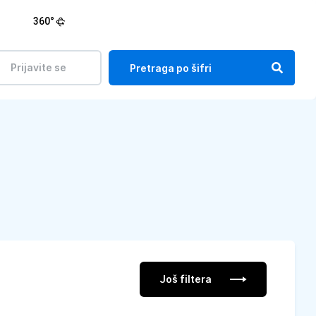
360°
Prijavite se
Još filtera