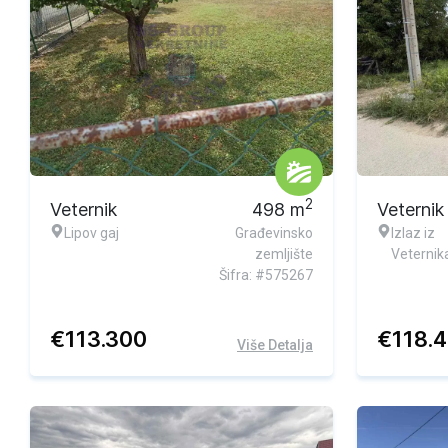
2
Veternik
498
m
Veternik
Lipov gaj
Građevinsko
Izlaz iz
zemljište
Veternik
Šifra: #575267
€
113.300
€
118.
Više Detalja