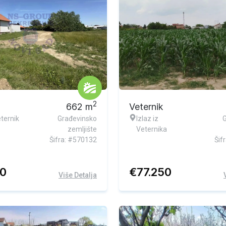
2
662
m
Veternik
ternik
Građevinsko
Izlaz iz
zemljište
Veternika
Šifra: #570132
Šif
70
€
77.250
Više Detalja