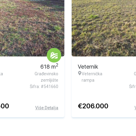
2
618
m
Veternik
ka
Građevinsko
Veternička
zemljište
rampa
Šifra: #541660
Šif
500
€
206.000
Više Detalja