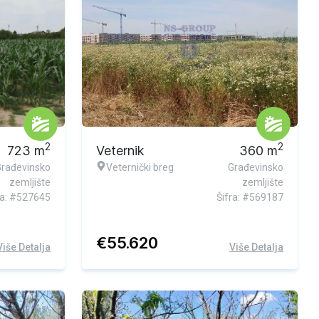
2
2
723
m
Veternik
360
m
Građevinsko
Veternički breg
Građevinsko
zemljište
zemljište
ra: #527645
Šifra: #569187
€
55.620
Više Detalja
Više Detalja