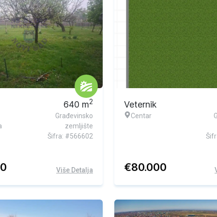
Ekskluzivna ponuda
2
640
m
Veternik
Građevinsko
Centar
a
zemljište
Šifra: #566602
Šif
00
€
80.000
Više Detalja