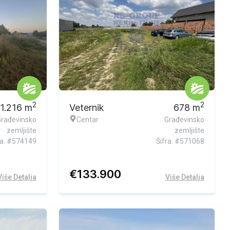
2
2
1.216
m
Veternik
678
m
Građevinsko
Centar
Građevinsko
zemljište
zemljište
ra: #574149
Šifra: #571068
€
133.900
Više Detalja
Više Detalja