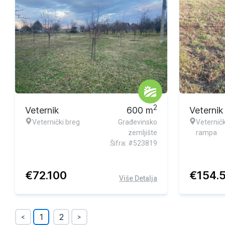
2
Veternik
600
m
Veternik
Veternički breg
Građevinsko
Veternič
zemljište
rampa
Šifra: #523819
€
72.100
€
154.
Više Detalja
1
2
<
>