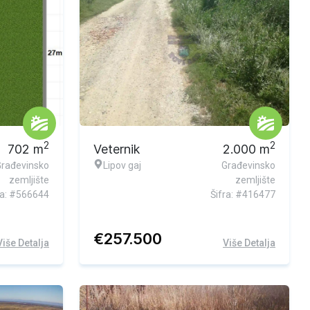
2
2
702
m
Veternik
2.000
m
Građevinsko
Lipov gaj
Građevinsko
zemljište
zemljište
ra: #566644
Šifra: #416477
€
257.500
Više Detalja
Više Detalja