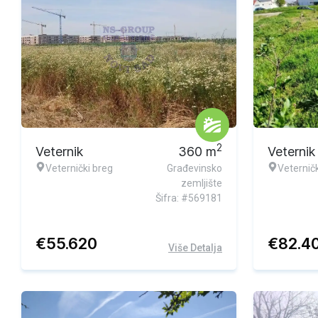
2
Veternik
360
m
Veternik
Veternički breg
Građevinsko
Veterničk
zemljište
Šifra: #569181
€
55.620
€
82.4
Više Detalja