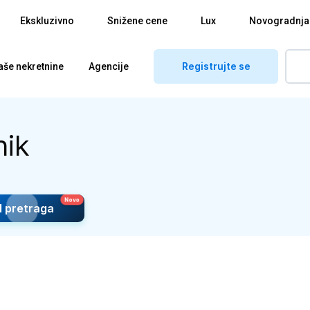
Ekskluzivno
Snižene cene
Lux
Novogradnja
Registrujte se
aše nekretnine
Agencije
nik
I pretraga