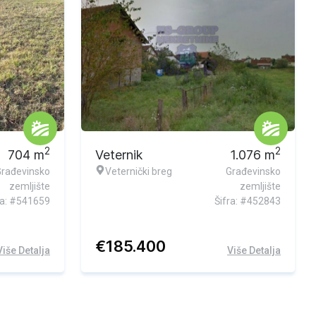
2
2
704
m
Veternik
1.076
m
Građevinsko
Veternički breg
Građevinsko
zemljište
zemljište
ra: #541659
Šifra: #452843
€
185.400
Više Detalja
Više Detalja