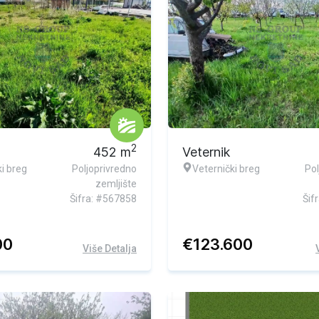
2
452
m
Veternik
i breg
Poljoprivredno
Veternički breg
Pol
zemljište
Šifra: #567858
Šif
00
€
123.600
Više Detalja