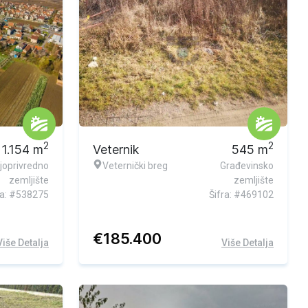
2
2
1.154
m
Veternik
545
m
joprivredno
Veternički breg
Građevinsko
zemljište
zemljište
ra: #538275
Šifra: #469102
€
185.400
Više Detalja
Više Detalja