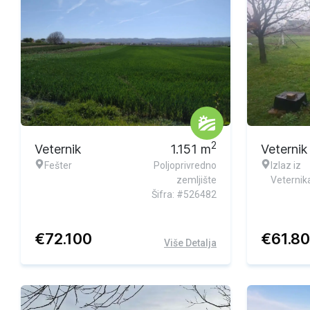
2
Veternik
1.151
m
Veternik
Fešter
Poljoprivredno
Izlaz iz
zemljište
Veternik
Šifra: #526482
€
72.100
€
61.8
Više Detalja