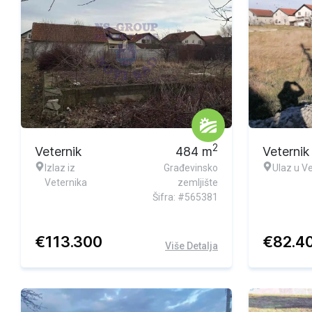
2
Veternik
484
m
Veternik
Izlaz iz
Građevinsko
Ulaz u Ve
Veternika
zemljište
Šifra: #565381
€
113.300
€
82.4
Više Detalja