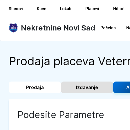
Stanovi
Kuće
Lokali
Placevi
Hitno!
Nekretnine Novi Sad
Početna
N
Prodaja placeva Veter
Prodaja
Izdavanje
A
Podesite Parametre