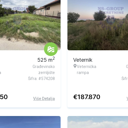
2
525
m
Veternik
Građevinsko
Veternička
a
zemljište
rampa
Šifra: #574208
Šif
450
€
187.870
Više Detalja