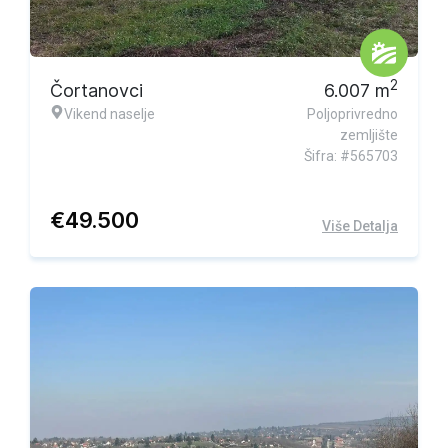
Ekskluzivna ponuda
2
Čortanovci
6.007
m
Vikend naselje
Poljoprivredno
zemljište
Šifra: #565703
€
49.500
Više Detalja