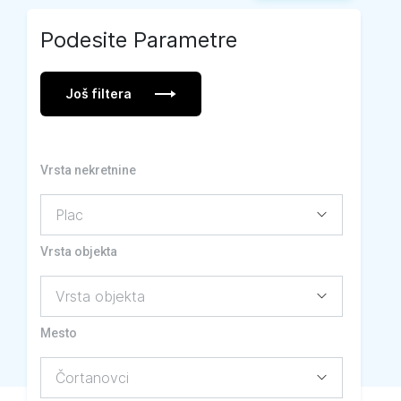
Podesite Parametre
Još filtera
Vrsta nekretnine
Vrsta objekta
Mesto