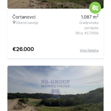
2
Čortanovci
1.087
m
Vikend naselje
Građevinsko
zemljište
Šifra: #573906
€
26.000
Više Detalja