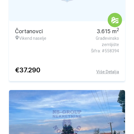
2
Čortanovci
3.615
m
Vikend naselje
Građevinsko
zemljište
Šifra: #558394
€
37.290
Više Detalja