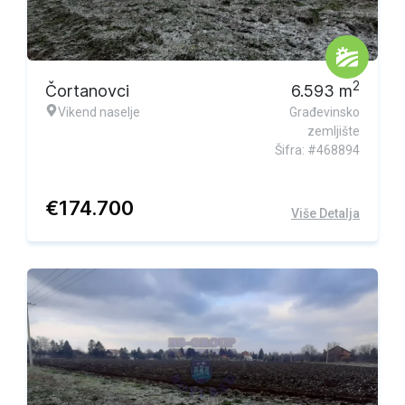
2
Čortanovci
6.593
m
Vikend naselje
Građevinsko
zemljište
Šifra: #468894
€
174.700
Više Detalja