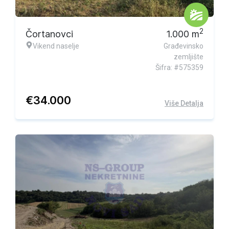
2
Čortanovci
1.000
m
Vikend naselje
Građevinsko
zemljište
Šifra: #575359
€
34.000
Više Detalja