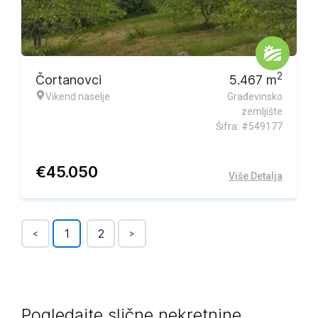
2
Čortanovci
5.467
m
Vikend naselje
Građevinsko
zemljište
Šifra: #549177
€
45.050
Više Detalja
1
2
<
>
Pogledajte slične nekretnine