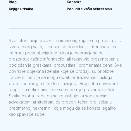
Blog
Kontakt
Knjiga utisaka
Ponudite vašu nekretninu
Sve informacije u vezi sa imovinom, koja je na prodaju, a iz
izvora ovog sajta, smatraju se pouzdanim informacijama.
Internet prezentacija kao takva je napravljena da
prezentuje tačne informacije, ali takav vid prezentovanja
podložan je greškama, propustima i promenama cena. Sve
površine objekata i zemlje koje se prodaju su približne.
Tačne dimenzije se mogu dobiti potraživanjem usluga
profesionalnog arhitekte ili inžinjera. Broj soba navedenih
u opisima nekretnina koje se nude nije pravni zaključak.
Svaka osoba treba da se konsultuje sa sopstvenim
advokatom, arhitektom, da proceni tačan broj soba u
predmetnoj nekretnini, koje mogu da se koriste legalno
kao spavaće sobe.