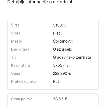
Detaljnije informacije o nekretnini
515079
Šifra
Plac
Vrsta
Čortanovci
Mesto
Ulaz u selo
Deo grada
Građevinsko zemljište
Tip
5755 m2
Kvadratura
222.290 €
Cena
Put
Prateći objekti
38,63 €
Cena po m2