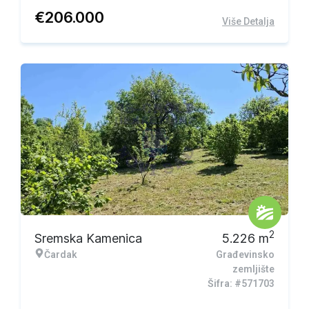
€
206.000
Više Detalja
Ekskluzivna ponuda
2
Sremska Kamenica
5.226
m
Čardak
Građevinsko
zemljište
Šifra: #571703