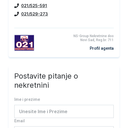
021/525-591
021/529-273
NS-Group Nekretnine doo
Novi Sad, Reg.br. 711
Profil agenta
Postavite pitanje o
nekretnini
Ime i prezime
Email