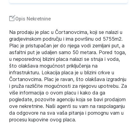
Opis Nekretnine
Na prodaju je plac u Čortanovcima, koji se nalazi u
gradjevinskom području i ima površinu od 5755m2.
Plac je pristupačan jer do njega vodi zemljani put, a
asfaltni put je udaljen samo 50 metara. Pored toga,
u neposrednoj blizini placa nalazi se struja i voda,
što olakšava mogućnost priključenja na
infrastrukturu. Lokacija placa je u blizini crkve u
Čortanovcima. Plac je ravan, što olakšava izgradnju
i pruža različite mogućnosti za njegovu upotrebu. Za
više informacija o ovom placu i kako da ga
pogledate, pozovite agenciju koja se bavi prodajom
ove nekretnine. Naši agenti su vam na raspolaganju
da odgovore na sva vaša pitanja i pomognu vam u
procesu kupovine ovog placa.