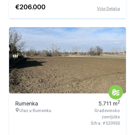
€
206.000
Više Detalja
2
Rumenka
5.711
m
Ulaz u Rumenku
Građevinsko
zemljište
Šifra: #520950