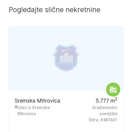
Pogledajte slične nekretnine
2
Sremska Mitrovica
5.777
m
Izlaz iz Sremske
Građevinsko
Mitrovice
zemljište
Šifra: #487601