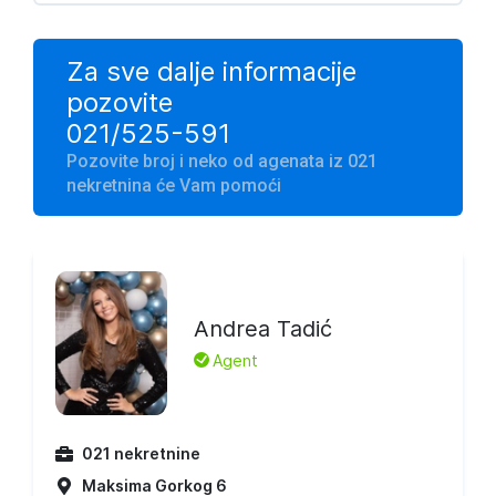
Za sve dalje informacije
pozovite
021/525-591
Pozovite broj i neko od agenata iz 021
nekretnina će Vam pomoći
Andrea Tadić
L
Agent
021 nekretnine
Maksima Gorkog 6