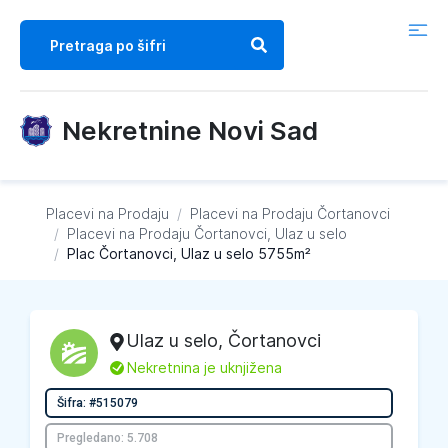
Nekretnine Novi Sad
Placevi na Prodaju
/
Placevi na Prodaju
Čortanovci
/
Placevi na Prodaju
Čortanovci, Ulaz u selo
/
Plac Čortanovci, Ulaz u selo 5755m²
Ulaz u selo
,
Čortanovci
L
Nekretnina je uknjižena
Šifra: #515079
Pregledano: 5.708