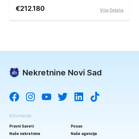
€
212.180
Više Detalja
Nekretnine Novi Sad
Informacije
Pravni Saveti
Posao
Naše nekretnine
Naše agencije