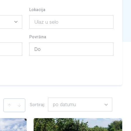
Lokacija
Ulaz u selo
Površina
po datumu
Sortiraj
:
: