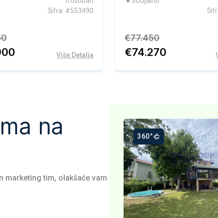
Trosoban
Socijalno
Šifra: #553490
Šif
50
€
77.450
900
€
74.270
Više Detalja
ama na
60°
360°
an marketing tim, olakšaće vam
kskluzivna ponuda
Ekskluzivna ponuda