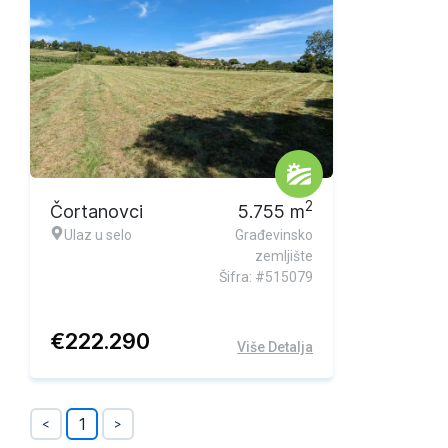
2
Čortanovci
5.755
m
Ulaz u selo
Građevinsko
zemljište
Šifra: #515079
€
222.290
Više Detalja
1
<
>