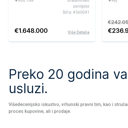
Kod Tise
Građevinsko
Kej
zemljište
Šifra: #560041
€
242.0
€
1.648.000
€
236.
Više Detalja
Preko 20 godina v
3
usluzi.
Višedecenijsko iskustvo, vrhunski pravni tim, kao i struč
proces kupovine, ali i prodaje.
E