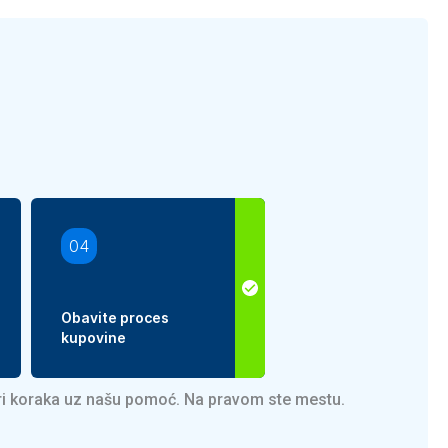
04
Obavite proces
kupovine
iri koraka uz našu pomoć. Na pravom ste mestu.