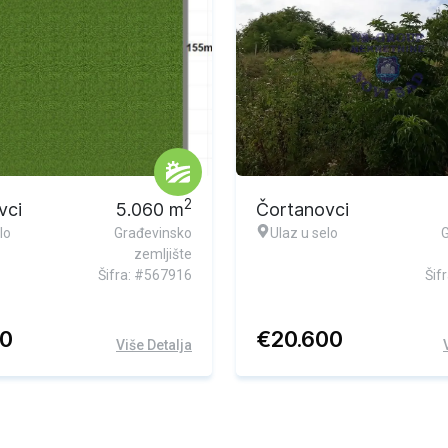
Ekskluzivna ponuda
2
vci
5.060
m
Čortanovci
lo
Građevinsko
Ulaz u selo
zemljište
Šifra: #567916
Šif
50
€
20.600
Više Detalja