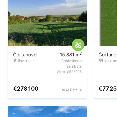
2
Čortanovci
15.381
m
Čortano
Ulaz u selo
Građevinsko
Ulaz u se
zemljište
Šifra: #528996
€
278.100
€
77.2
Više Detalja