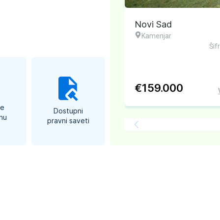
2
vi Sad
35
m
Novi Sad
amenjar
Vikendica
Grbavica
Šifra: #574082
Šif
159.000
€
206.900
Više Detalja
te
Dostupni
nu
pravni saveti