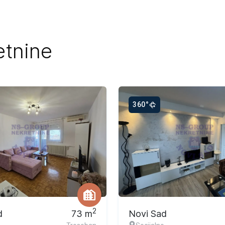
etnine
360°
vna ponuda
Ekskluzivna ponuda
2
d
73
m
Novi Sad