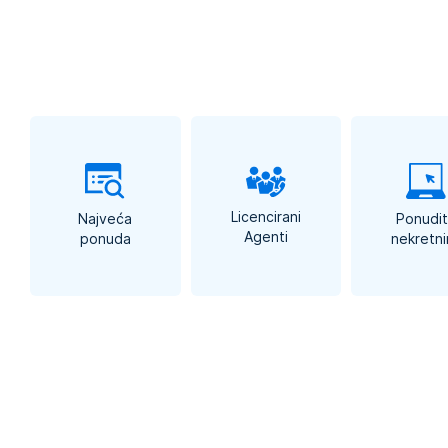
No
K
€
Licencirani
Najveća
Ponudi
Agenti
ponuda
nekretni