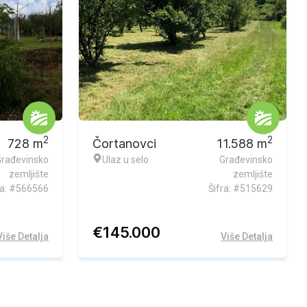
2
2
728
m
Čortanovci
11.588
m
Građevinsko
Ulaz u selo
Građevinsko
zemljište
zemljište
ra: #566566
Šifra: #515629
€
145.000
Više Detalja
Više Detalja