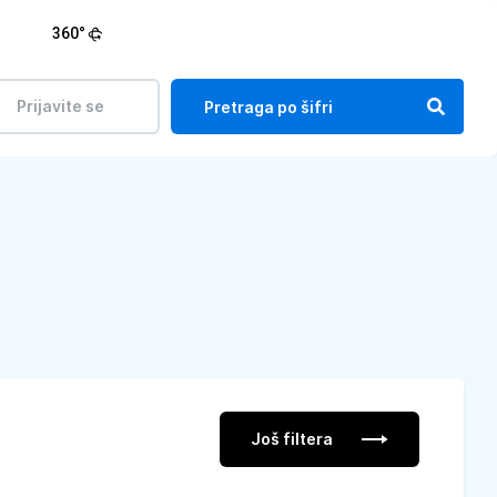
360°
Prijavite se
Još filtera