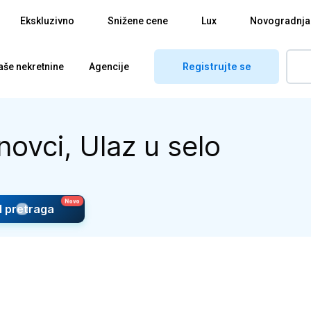
Ekskluzivno
Snižene cene
Lux
Novogradnja
Registrujte se
aše nekretnine
Agencije
ovci, Ulaz u selo
I pretraga