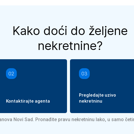
Kako doći do željene
nekretnine?
02
03
Pregledajte uzivo
Kontaktirajte agenta
nekretninu
tanova Novi Sad. Pronađite pravu nekretninu lako, u samo čet