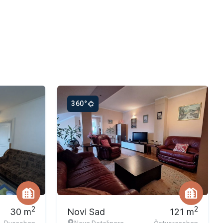
360°
Ekskluzivna ponuda
2
2
30
m
Novi Sad
121
m