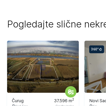
Pogledajte slične nekr
360°
Ekskluzivna ponuda
Ekskluzi
2
Čurug
37.596
m
Novi Sa