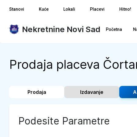
Stanovi
Kuće
Lokali
Placevi
Hitno!
Nekretnine Novi Sad
Početna
N
Prodaja placeva Čortan
Prodaja
Izdavanje
A
Podesite Parametre