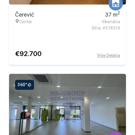
2
Čerević
37
m
Centar
Vikendica
Šifra: #574314
€
92.700
Više Detalja
360°
Ekskluzivna ponuda