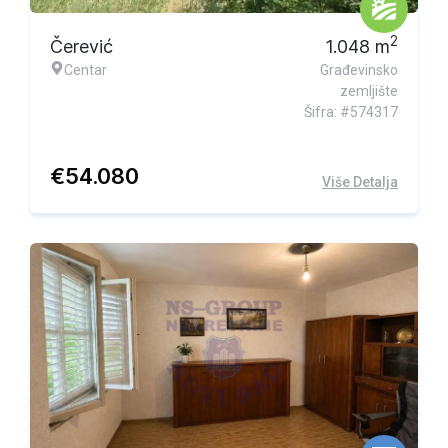
2
Čerević
1.048
m
Centar
Građevinsko
zemljište
Šifra: #574317
€
54.080
Više Detalja