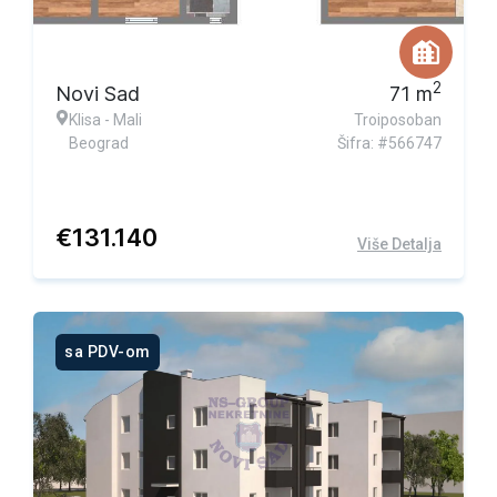
2
Novi Sad
71
m
Klisa - Mali
Troiposoban
Beograd
Šifra: #566747
€
131.140
Više Detalja
sa PDV-om