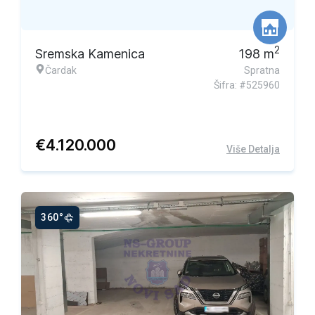
2
Sremska Kamenica
198
m
Čardak
Spratna
Šifra: #525960
€
4.120.000
Više Detalja
360°