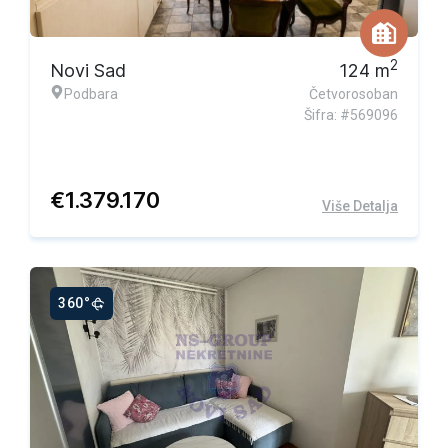
Ekskluzivna ponuda
2
Novi Sad
124
m
Podbara
Četvorosoban
Šifra: #569096
€
1.379.170
Više Detalja
360°