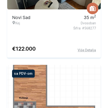
Ekskluzivna ponuda
2
Novi Sad
35
m
Kej
Dvosoban
Šifra: #568277
€
122.000
Više Detalja
sa PDV-om