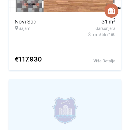
2
Novi Sad
31
m
Sajam
Garsonjera
Šifra: #567480
€
117.930
Više Detalja