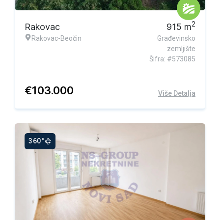
2
Rakovac
915
m
Rakovac-Beočin
Građevinsko
zemljište
Šifra: #573085
€
103.000
Više Detalja
360°