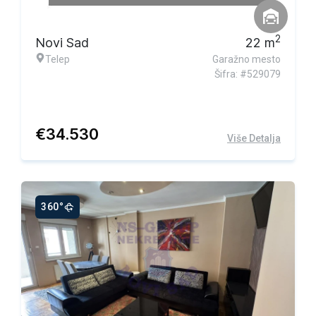
2
Novi Sad
22
m
Telep
Garažno mesto
Šifra: #529079
€
34.530
Više Detalja
360°