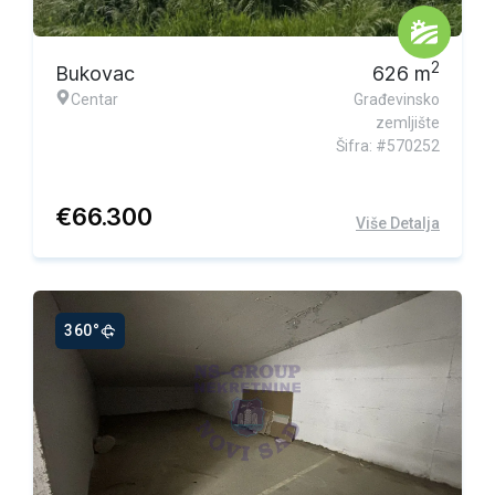
Ekskluzivna ponuda
2
Bukovac
626
m
Centar
Građevinsko
zemljište
Šifra: #570252
€
66.300
Više Detalja
360°