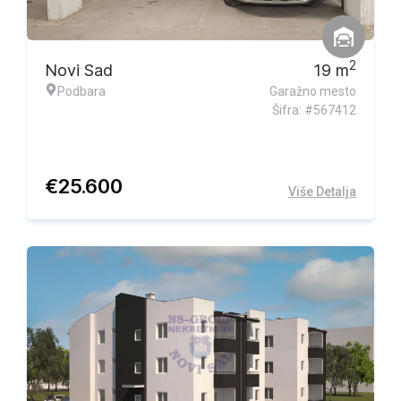
2
Novi Sad
19
m
Podbara
Garažno mesto
Šifra: #567412
€
25.600
Više Detalja