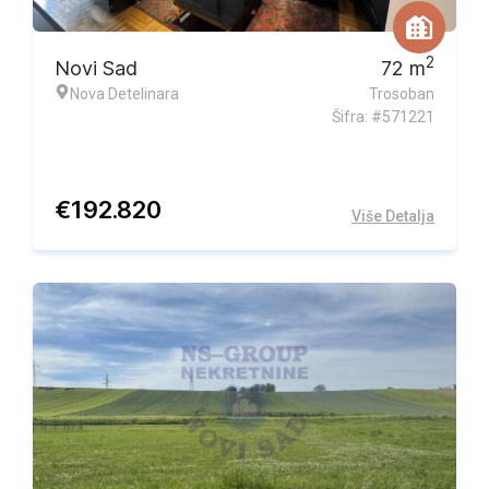
2
Novi Sad
72
m
Nova Detelinara
Trosoban
Šifra: #571221
€
192.820
Više Detalja