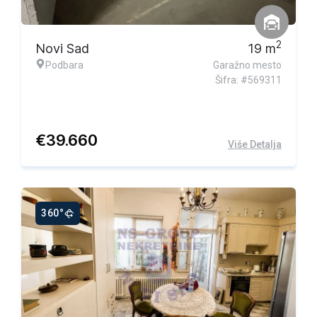
2
Novi Sad
19
m
Podbara
Garažno mesto
Šifra: #569311
€
39.660
Više Detalja
360°