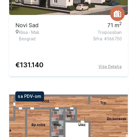
2
Novi Sad
71
m
Klisa - Mali
Troiposoban
Beograd
Šifra: #566750
€
131.140
Više Detalja
sa PDV-om