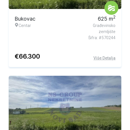
Ekskluzivna ponuda
2
Bukovac
625
m
Centar
Građevinsko
zemljište
Šifra: #570244
€
66.300
Više Detalja