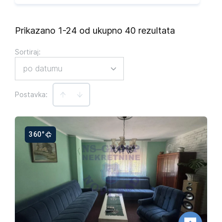
Prikazano 1-24 od ukupno 40 rezultata
Sortiraj
:
po datumu
Postavka:
360°