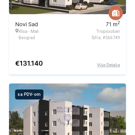
2
Novi Sad
71
m
Klisa - Mali
Troiposoban
Beograd
Šifra: #566749
€
131.140
Više Detalja
sa PDV-om