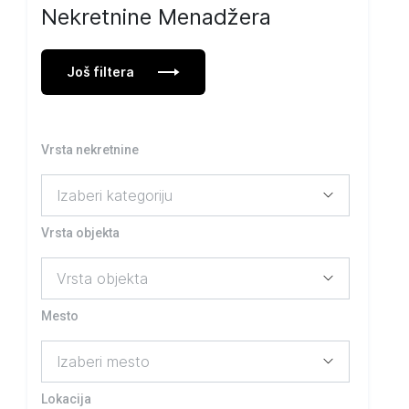
Nekretnine Menadžera
Još filtera
Vrsta nekretnine
Vrsta objekta
Mesto
Lokacija