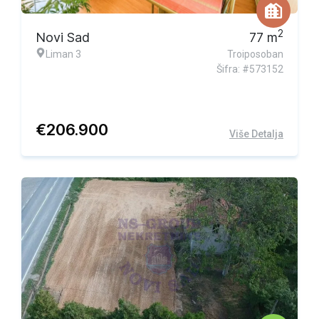
2
Novi Sad
77
m
Liman 3
Troiposoban
Šifra: #573152
€
206.900
Više Detalja