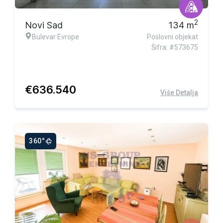
2
Novi Sad
134
m
Bulevar Evrope
Poslovni objekat
Šifra: #573675
€
636.540
Više Detalja
360°
Ekskluzivna ponuda