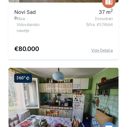
2
Novi Sad
37
m
Klisa -
Dvosoban
Vidovdansko
Šifra: #574664
naselje
€
80.000
Više Detalja
360°