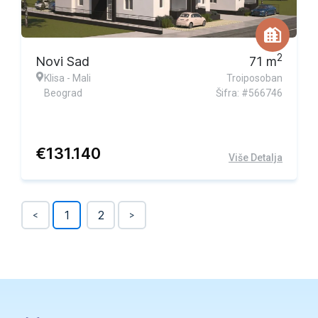
2
Novi Sad
71
m
Klisa - Mali
Troiposoban
Beograd
Šifra: #566746
€
131.140
Više Detalja
1
2
<
>