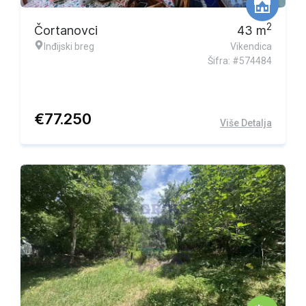
2
Čortanovci
43
m
Inđijski breg
Vikendica
Šifra: #574484
€
77.250
Više Detalja