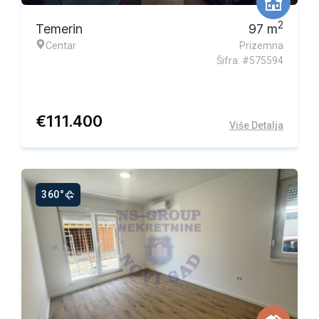
2
Temerin
97
m
Centar
Prizemna
Šifra: #575594
€
111.400
Više Detalja
360°