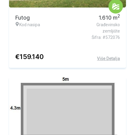
Ekskluzivna ponuda
2
Futog
1.610
m
Kod nasipa
Građevinsko
zemljište
Šifra: #572076
€
159.140
Više Detalja