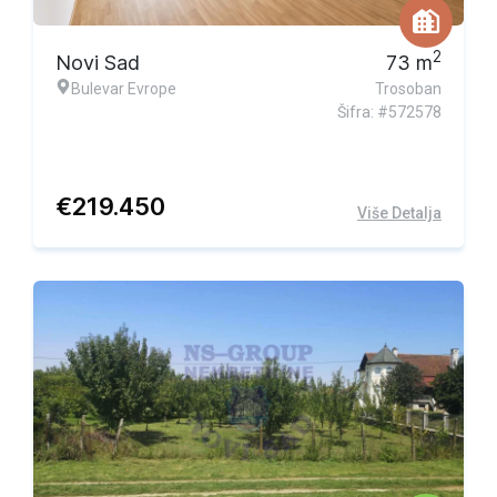
Ekskluzivna ponuda
2
Novi Sad
73
m
Bulevar Evrope
Trosoban
Šifra: #572578
€
219.450
Više Detalja