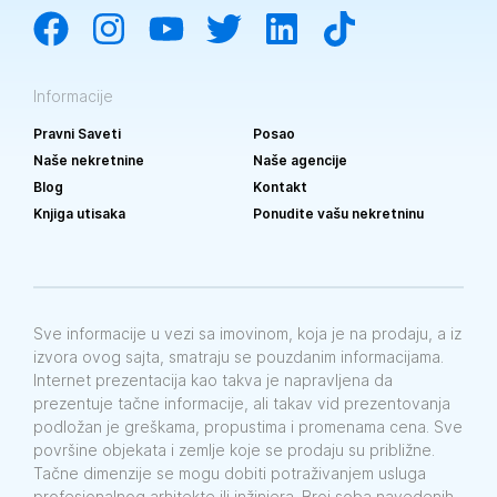
Informacije
Pravni Saveti
Posao
Naše nekretnine
Naše agencije
Blog
Kontakt
Knjiga utisaka
Ponudite vašu nekretninu
Sve informacije u vezi sa imovinom, koja je na prodaju, a iz
izvora ovog sajta, smatraju se pouzdanim informacijama.
Internet prezentacija kao takva je napravljena da
prezentuje tačne informacije, ali takav vid prezentovanja
podložan je greškama, propustima i promenama cena. Sve
površine objekata i zemlje koje se prodaju su približne.
Tačne dimenzije se mogu dobiti potraživanjem usluga
profesionalnog arhitekte ili inžinjera. Broj soba navedenih