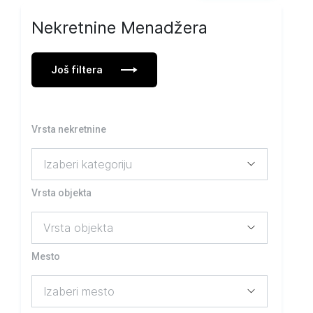
Nekretnine Menadžera
Još filtera
Vrsta nekretnine
Vrsta objekta
Mesto