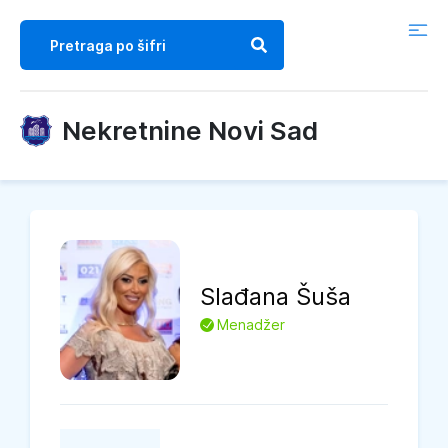
Nekretnine Novi Sad
Slađana
Šuša
L
Menadžer