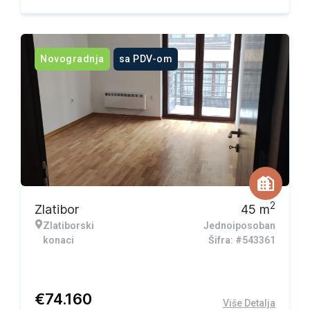
Novogradnja
sa PDV-om
2
Zlatibor
45
m
Zlatiborski
Jednoiposoban
konaci
Šifra: #543361
€
74.160
Više Detalja