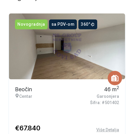
Novogradnja
sa PDV-om
360°
2
Beočin
46
m
Centar
Garsonjera
Šifra: #501402
€
67.840
Više Detalja