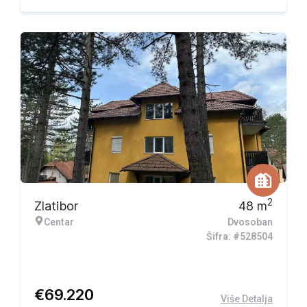
Ekskluzivna ponuda
2
Zlatibor
48
m
Centar
Dvosoban
Šifra: #528504
€
69.220
Više Detalja