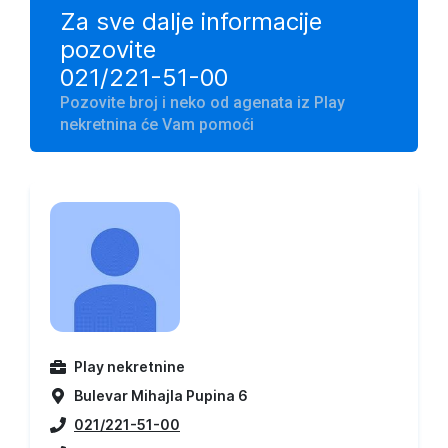
Za sve dalje informacije
pozovite
021/221-51-00
Pozovite broj i neko od agenata iz Play
nekretnina će Vam pomoći
Play nekretnine
Bulevar Mihajla Pupina 6
021/221-51-00