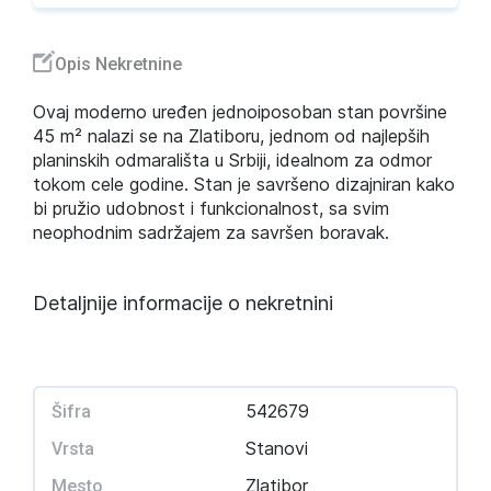
Opis Nekretnine
Ovaj moderno uređen jednoiposoban stan površine
45 m² nalazi se na Zlatiboru, jednom od najlepših
planinskih odmarališta u Srbiji, idealnom za odmor
tokom cele godine. Stan je savršeno dizajniran kako
bi pružio udobnost i funkcionalnost, sa svim
neophodnim sadržajem za savršen boravak.
Detaljnije informacije o nekretnini
542679
Šifra
Stanovi
Vrsta
Zlatibor
Mesto