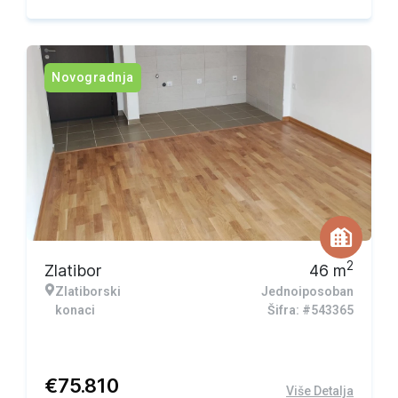
Novogradnja
2
Zlatibor
46
m
Zlatiborski
Jednoiposoban
konaci
Šifra: #543365
€
75.810
Više Detalja