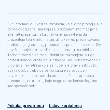
Sve informacije u vezi sa imovinom, koja je na prodaju, a iz
izvora ovog sajta, smatraju se pouzdanim informacijama.
Internet prezentacija kao takva je napravljena da
prezentuje tačne informacije, ali takav vid prezentovanja
podložan je greškama, propustima i promenama cena. Sve
površine objekata i zemlje koje se prodaju su približne.
Tačne dimenzije se mogu dobiti potraživanjem usluga
profesionalnog arhitekte ili inžinjera. Broj soba navedenih
u opisima nekretnina koje se nude nije pravni zaključak.
Svaka osoba treba da se konsultuje sa sopstvenim
advokatom, arhitektom, da proceni tačan broj soba u
predmetnoj nekretnini, koje mogu da se koriste legalno
kao spavaće sobe.
Politika privatnosti
Uslovi korišćenja