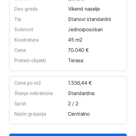
Vikend naselje
Deo grada
Stanovi standardni
Tip
Jednoiposoban
Sobnost
45 m2
Kvadratura
70.040 €
Cena
Terasa
Prateći objekti
1.556,44 €
Cena po m2
Standardna
Stanje nekretnine
2 / 2
Sprat
Centralno
Način grejanja