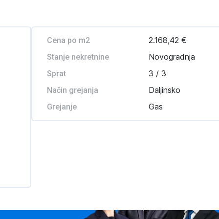
2.168,42 €
Cena po m2
Novogradnja
Stanje nekretnine
3 / 3
Sprat
Daljinsko
Način grejanja
Gas
Grejanje