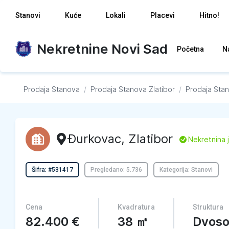
Stanovi
Kuće
Lokali
Placevi
Hitno!
Nekretnine Novi Sad
Početna
N
Prodaja Stanova
/
Prodaja Stanova
Zlatibor
/
Prodaja Sta
Đurkovac
,
Zlatibor
L
Nekretnina 
Šifra: #531417
Pregledano: 5.736
Kategorija: Stanovi
Cena
Kvadratura
Struktura
82.400
€
38
㎡
Dvos