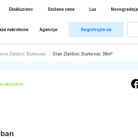
Ekskluzivno
Snižene cene
Lux
Novogradnja
Registrujte se
aše nekretnine
Agencije
nova
Zlatibor, Đurkovac
/
Stan Zlatibor, Đurkovac 38m²
je uknjižena
oban