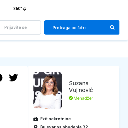
360°
Prijavite se
Suzana
Vujinović
L
Menadžer
Exit nekretnine
Bulevar oslobođenja 32