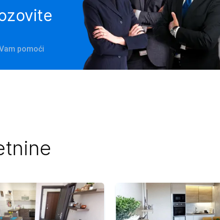
pozovite
će Vam pomoći
etnine