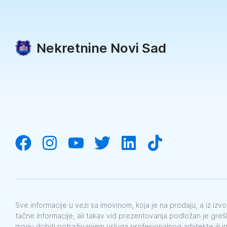
Nekretnine Novi Sad
Sve informacije u vezi sa imovinom, koja je na prodaju, a iz iz
tačne informacije, ali takav vid prezentovanja podložan je gre
mogu dobiti potraživanjem usluga profesionalnog arhitekte ili i