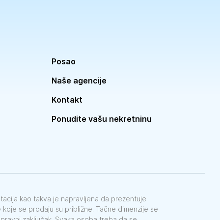
Posao
Naše agencije
Kontakt
Ponudite vašu nekretninu
ntacija kao takva je napravljena da prezentuje
koje se prodaju su približne. Tačne dimenzije se
e pravni zaključak. Svaka osoba treba da se