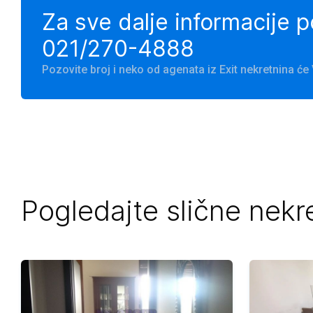
Za sve dalje informacije 
021/270-4888
Pozovite broj i neko od agenata iz Exit nekretnina 
Pogledajte slične nekr