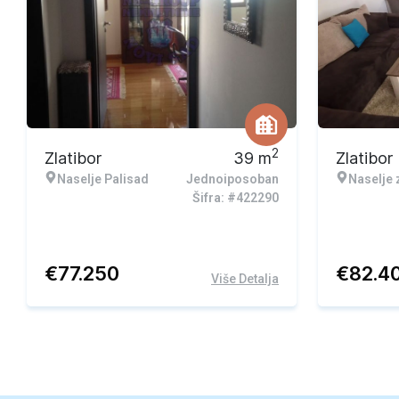
2
Zlatibor
39
m
Zlatibor
Naselje Palisad
Jednoiposoban
Naselje 
Šifra: #422290
€
77.250
€
82.4
Više Detalja