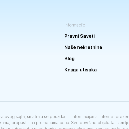
Informacije
Pravni Saveti
Naše nekretnine
Blog
Knjiga utisaka
vora ovog sajta, smatraju se pouzdanim informacijama. Internet preze
škama, propustima i promenama cena. Sve površine objekata i zemlje 
nžinjera. Broj soba navedenih u opisima nekretnina koje se nude nij