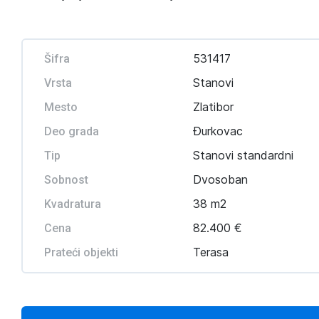
531417
Šifra
Stanovi
Vrsta
Zlatibor
Mesto
Đurkovac
Deo grada
Stanovi standardni
Tip
Dvosoban
Sobnost
38 m2
Kvadratura
82.400 €
Cena
Terasa
Prateći objekti