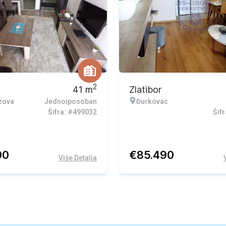
2
41
m
Zlatibor
zova
Jednoiposoban
Đurkovac
Šifra: #499032
Šif
00
€
85.490
Više Detalja