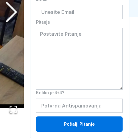
Pitanje
Koliko je 4+4?
Pošalji
Pitanje