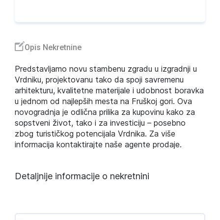
Opis Nekretnine
Predstavljamo novu stambenu zgradu u izgradnji u
Vrdniku, projektovanu tako da spoji savremenu
arhitekturu, kvalitetne materijale i udobnost boravka
u jednom od najlepših mesta na Fruškoj gori. Ova
novogradnja je odlična prilika za kupovinu kako za
sopstveni život, tako i za investiciju – posebno
zbog turističkog potencijala Vrdnika. Za više
informacija kontaktirajte naše agente prodaje.
Detaljnije informacije o nekretnini