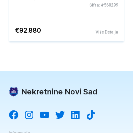
Šifra: #560299
€
92.880
Više Detalja
Nekretnine Novi Sad
Informacije