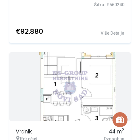
Šifra: #560240
€
92.880
Više Detalja
2
Vrdnik
44
m
Rekećaš
Dvosoban