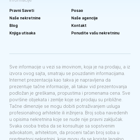
Pravni Saveti
Posao
Naše nekretnine
Naše agencije
Blog
Kontakt
Knjiga utisaka
Ponudite vašu nekretninu
Sve informacije u vezi sa imovinom, koja je na prodaju, a iz
izvora ovog sajta, smatraju se pouzdanim informacijama.
Internet prezentacija kao takva je napravljena da
prezentuje tačne informacije, ali takav vid prezentovanja
podložan je greškama, propustima i promenama cena. Sve
površine objekata i zemlje koje se prodaju su približne.
Tačne dimenzije se mogu dobiti potraživanjem usluga
profesionalnog arhitekte ili inžinjera. Broj soba navedenih
u opisima nekretnina koje se nude nije pravni zaključak.
Svaka osoba treba da se konsultuje sa sopstvenim
advokatom, arhitektom, da proceni tačan broj soba u
predmetnoj nekretnini, koje mogu da se koriste legalno