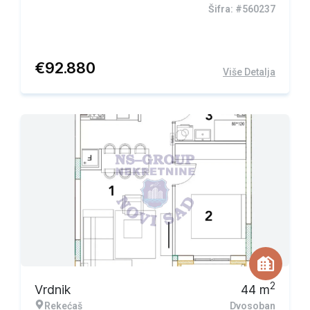
Šifra: #560237
€
92.880
Više Detalja
2
Vrdnik
44
m
Rekećaš
Dvosoban