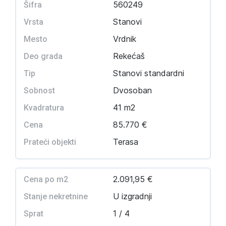
560249
Šifra
Stanovi
Vrsta
Vrdnik
Mesto
Rekećaš
Deo grada
Stanovi standardni
Tip
Dvosoban
Sobnost
41 m2
Kvadratura
85.770 €
Cena
Terasa
Prateći objekti
2.091,95 €
Cena po m2
U izgradnji
Stanje nekretnine
1 / 4
Sprat