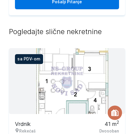
Pošalji
Pitanje
Pogledajte slične nekretnine
sa PDV-om
2
Vrdnik
41
m
Rekećaš
Dvosoban