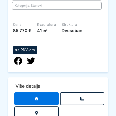
Kategorija: Stanovi
Cena
Kvadratura
Struktura
85.770
€
41
㎡
Dvosoban
sa PDV-om
Više detalja