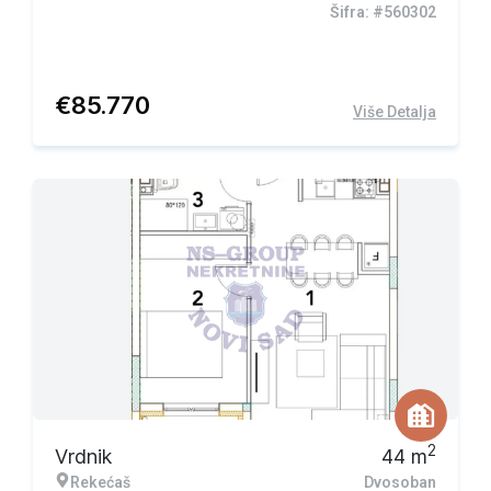
Šifra: #560302
€
85.770
Više Detalja
2
Vrdnik
44
m
Rekećaš
Dvosoban