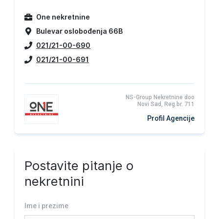
One nekretnine
Bulevar oslobođenja 66B
021/21-00-690
021/21-00-691
NS-Group Nekretnine doo
Novi Sad, Reg.br. 711
Profil Agencije
Postavite pitanje o
nekretnini
Ime i prezime