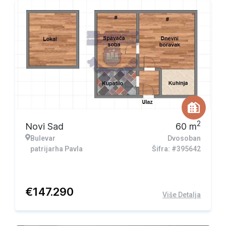
2
Novi Sad
60
m
Bulevar
Dvosoban
patrijarha Pavla
Šifra: #395642
€
147.290
Više Detalja