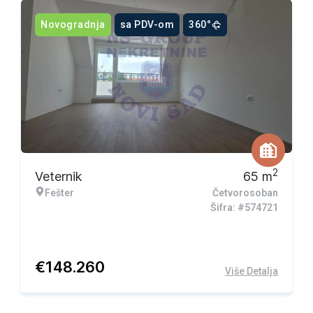
Novogradnja
sa PDV-om
360°
2
Veternik
65
m
Fešter
Četvorosoban
Šifra: #574721
€
148.260
Više Detalja