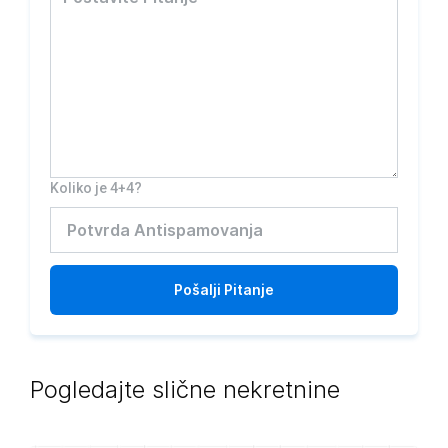
Koliko je 4+4?
Pošalji
Pitanje
Pogledajte slične nekretnine