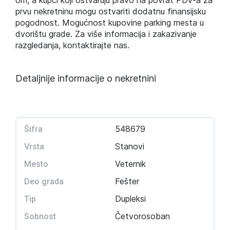
om, a kupci koji ostvaruju pravo na povrat PDV-a za
prvu nekretninu mogu ostvariti dodatnu finansijsku
pogodnost. Mogućnost kupovine parking mesta u
dvorištu grade. Za više informacija i zakazivanje
razgledanja, kontaktirajte nas.
Detaljnije informacije o nekretnini
548679
Šifra
Stanovi
Vrsta
Veternik
Mesto
Fešter
Deo grada
Dupleksi
Tip
Četvorosoban
Sobnost