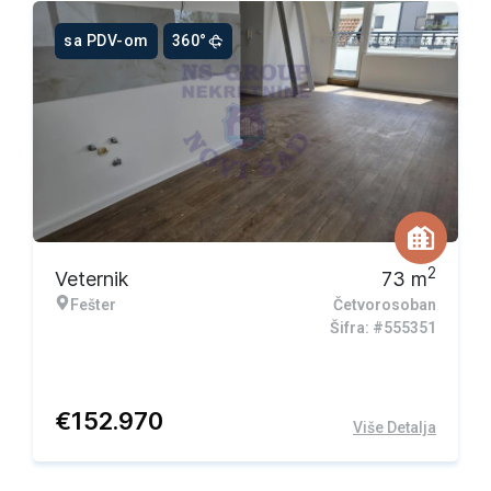
sa PDV-om
360°
Ekskluzivna ponuda
2
Veternik
73
m
Fešter
Četvorosoban
Šifra: #555351
€
152.970
Više Detalja