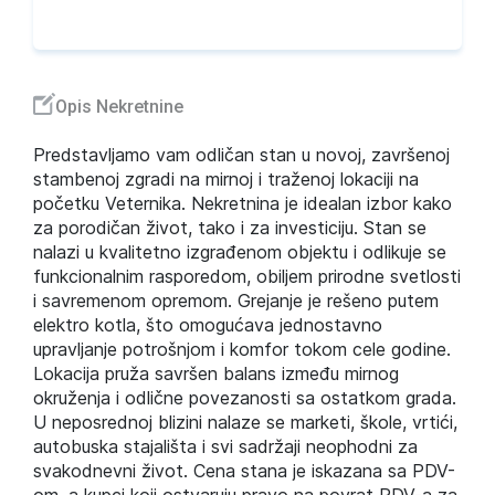
Opis Nekretnine
Predstavljamo vam odličan stan u novoj, završenoj
stambenoj zgradi na mirnoj i traženoj lokaciji na
početku Veternika. Nekretnina je idealan izbor kako
za porodičan život, tako i za investiciju. Stan se
nalazi u kvalitetno izgrađenom objektu i odlikuje se
funkcionalnim rasporedom, obiljem prirodne svetlosti
i savremenom opremom. Grejanje je rešeno putem
elektro kotla, što omogućava jednostavno
upravljanje potrošnjom i komfor tokom cele godine.
Lokacija pruža savršen balans između mirnog
okruženja i odlične povezanosti sa ostatkom grada.
U neposrednoj blizini nalaze se marketi, škole, vrtići,
autobuska stajališta i svi sadržaji neophodni za
svakodnevni život. Cena stana je iskazana sa PDV-