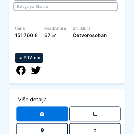
Kategorija: Stanovi
Cena
Kvadratura
Struktura
151.760
€
67
㎡
Četvorosoban
sa PDV-om
Više detalja