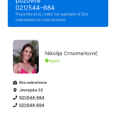
pozovite
021/544-684
Pozovite broj i neko od agenata iz Eho
nekretnina će Vam pomoći
Nikolija Crnomarković
L
Agent
Eho nekretnine
Jevrejska 32
021/544-684
021/544-694