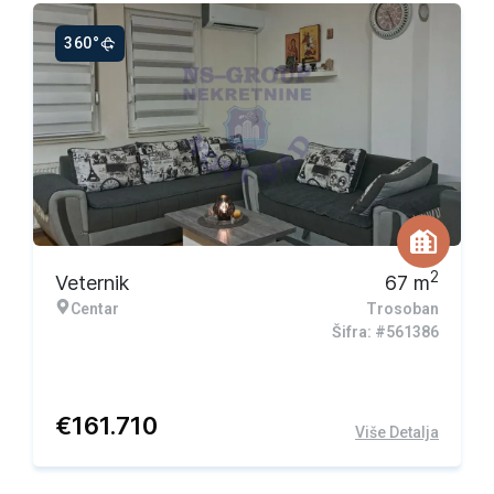
360°
2
Veternik
67
m
Centar
Trosoban
Šifra: #561386
€
161.710
Više Detalja