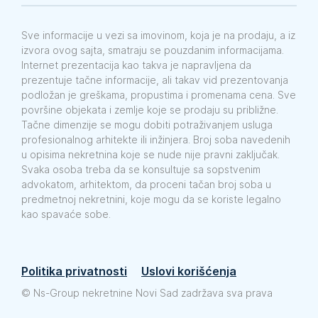
Sve informacije u vezi sa imovinom, koja je na prodaju, a iz
izvora ovog sajta, smatraju se pouzdanim informacijama.
Internet prezentacija kao takva je napravljena da
prezentuje tačne informacije, ali takav vid prezentovanja
podložan je greškama, propustima i promenama cena. Sve
površine objekata i zemlje koje se prodaju su približne.
Tačne dimenzije se mogu dobiti potraživanjem usluga
profesionalnog arhitekte ili inžinjera. Broj soba navedenih
u opisima nekretnina koje se nude nije pravni zaključak.
Svaka osoba treba da se konsultuje sa sopstvenim
advokatom, arhitektom, da proceni tačan broj soba u
predmetnoj nekretnini, koje mogu da se koriste legalno
kao spavaće sobe.
Politika privatnosti
Uslovi korišćenja
©
Ns-Group nekretnine Novi Sad zadržava sva prava