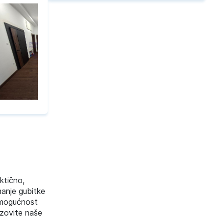
ktično,
manje gubitke
i mogućnost
ozovite naše