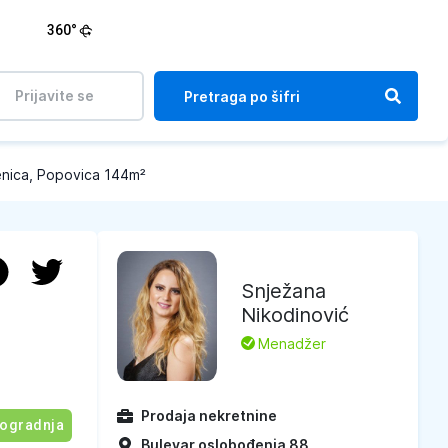
360°
Prijavite se
nica, Popovica 144m²
Snježana
Nikodinović
L
Menadžer
Prodaja nekretnine
ogradnja
Bulevar oslobođenja 88