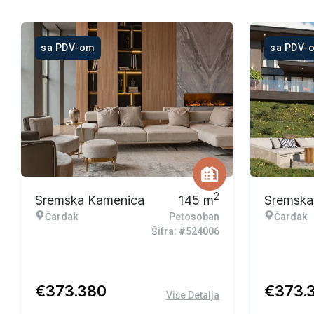
sa PDV-om
sa PDV-
2
Sremska Kamenica
145
m
Sremska
Čardak
Petosoban
Čardak
Šifra: #524006
€
373.380
€
373.
Više Detalja