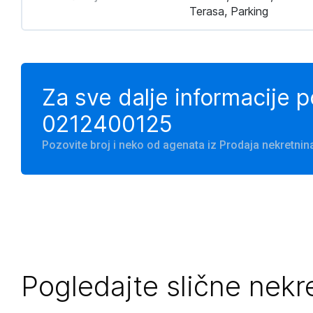
Terasa, Parking
Za sve dalje informacije 
0212400125
Pozovite broj i neko od agenata iz Prodaja nekretni
Pogledajte slične nekr