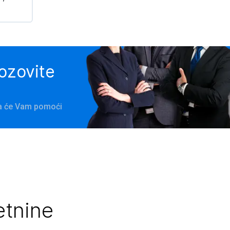
pozovite
na će Vam pomoći
etnine