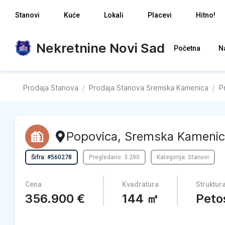
Stanovi
Kuće
Lokali
Placevi
Hitno!
Nekretnine Novi Sad
Početna
N
Prodaja Stanova
/
Prodaja Stanova
Sremska Kamenica
/
P
Popovica
,
Sremska Kamenic
Šifra: #560278
Pregledano: 3.290
Kategorija: Stanovi
Cena
Kvadratura
Struktur
356.900
€
144
㎡
Peto