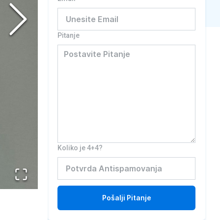
Pitanje
Koliko je 4+4?
Pošalji
Pitanje