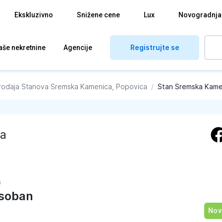
Ekskluzivno
Snižene cene
Lux
Novogradnja
Registrujte se
aše nekretnine
Agencije
rodaja Stanova
Sremska Kamenica, Popovica
/
Stan Sremska Kame
a
a
soban
Nov