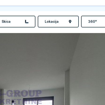
Skica
Lokacija
360°