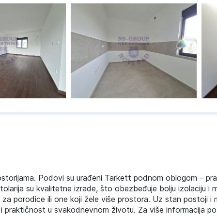
storijama. Podovi su urađeni Tarkett podnom oblogom – pra
tolarija su kvalitetne izrade, što obezbeđuje bolju izolaciju i 
 za porodice ili one koji žele više prostora. Uz stan postoji 
t i praktičnost u svakodnevnom životu. Za više informacija p