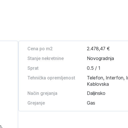
2.478,47 €
Cena po m2
Novogradnja
Stanje nekretnine
0.5 / 1
Sprat
Telefon, Interfon, I
Tehnička opremljenost
Kablovska
Daljinsko
Način grejanja
Gas
Grejanje
m,