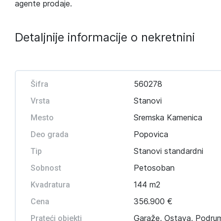
agente prodaje.
Detaljnije informacije o nekretnini
560278
Šifra
Stanovi
Vrsta
Sremska Kamenica
Mesto
Popovica
Deo grada
Stanovi standardni
Tip
Petosoban
Sobnost
144 m2
Kvadratura
356.900 €
Cena
Garaže, Ostava, Podru
Prateći objekti