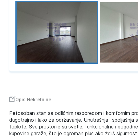
Opis Nekretnine
Petosoban stan sa odličnim rasporedom i komfornim pro
dugotrajno i lako za održavanje. Unutrašnja i spoljašnja s
toplote. Sve prostorije su svetle, funkcionalne i pogodne
kupovine garaže, što je ogroman plus ako želiš sigurnos