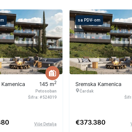
om
sa PDV-om
2
 Kamenica
145
m
Sremska Kamenica
Petosoban
Čardak
Šifra: #524019
Šif
380
€
373.380
Više Detalja