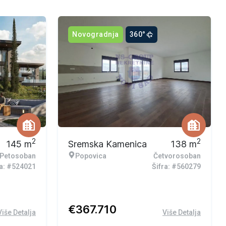
Novogradnja
360°
2
2
145
m
Sremska Kamenica
138
m
Petosoban
Popovica
Četvorosoban
ra: #524021
Šifra: #560279
€
367.710
Više Detalja
Više Detalja