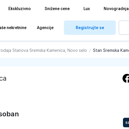
Ekskluzivno
Snižene cene
Lux
Novogradnja
Registrujte se
aše nekretnine
Agencije
rodaja Stanova
Sremska Kamenica, Novo selo
/
Stan Sremska Kam
ca
a
soban
s