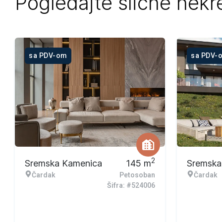
Pogledajte slične nekr
sa PDV-om
sa PDV-
2
Sremska Kamenica
145
m
Sremska
Čardak
Petosoban
Čardak
Šifra: #524006