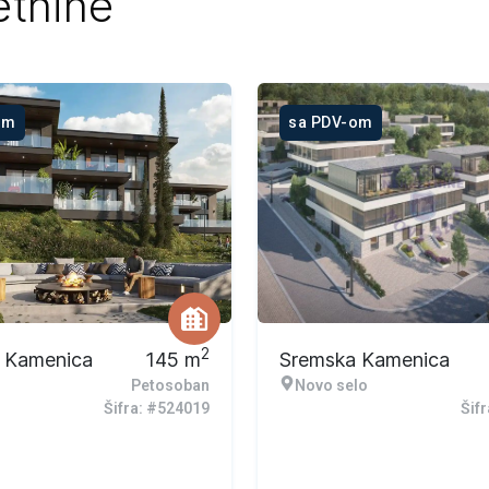
etnine
om
sa PDV-om
2
 Kamenica
145
m
Sremska Kamenica
Petosoban
Novo selo
Šifra: #524019
Šif