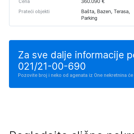
360.090 €
Cena
Bašta, Bazen, Terasa,
Prateći objekti
Parking
Za sve dalje informacije 
021/21-00-690
Pozovite broj i neko od agenata iz One nekretnina 