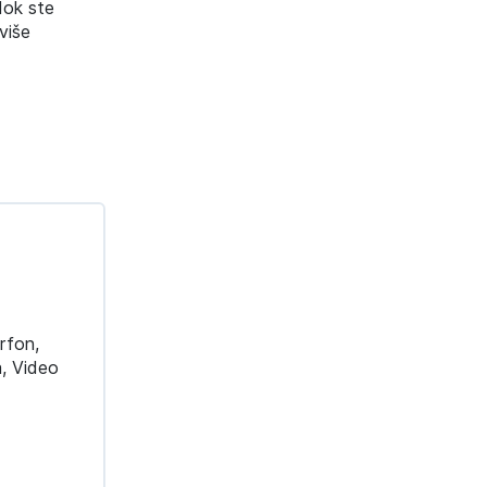
dok ste
više
erfon,
a, Video