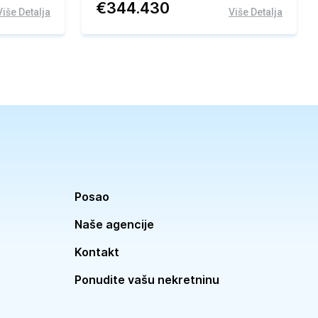
€
344.430
Više Detalja
Više Detalja
Posao
Naše agencije
Kontakt
Ponudite vašu nekretninu