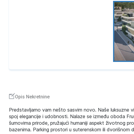
Opis Nekretnine
Predstavljamo vam nešto sasvim novo. Naše luksuzne vi
spoj elegancije i udobnosti. Nalaze se između oboda Fru
šumovima prirode, pružajući humaniji aspekt životnog pro
bazenima. Parking prostori u suterenskom ili dvorišnom 