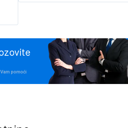
pozovite
će Vam pomoći