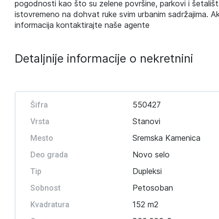
pogodnosti kao što su zelene površine, parkovi i šetališt
istovremeno na dohvat ruke svim urbanim sadržajima. Ak
informacija kontaktirajte naše agente
Detaljnije informacije o nekretnini
550427
Šifra
Stanovi
Vrsta
Sremska Kamenica
Mesto
Novo selo
Deo grada
Dupleksi
Tip
Petosoban
Sobnost
152 m2
Kvadratura