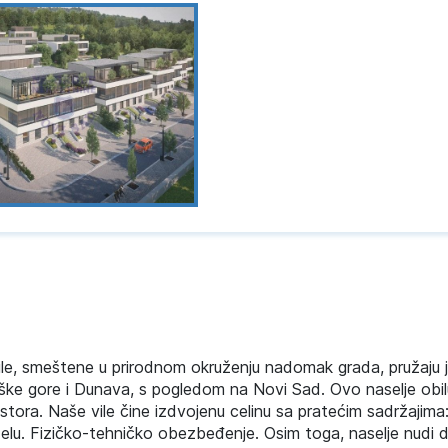
le, smeštene u prirodnom okruženju nadomak grada, pružaju 
ške gore i Dunava, s pogledom na Novi Sad. Ovo naselje obil
stora. Naše vile čine izdvojenu celinu sa pratećim sadržajima
delu. Fizičko-tehničko obezbeđenje. Osim toga, naselje nudi