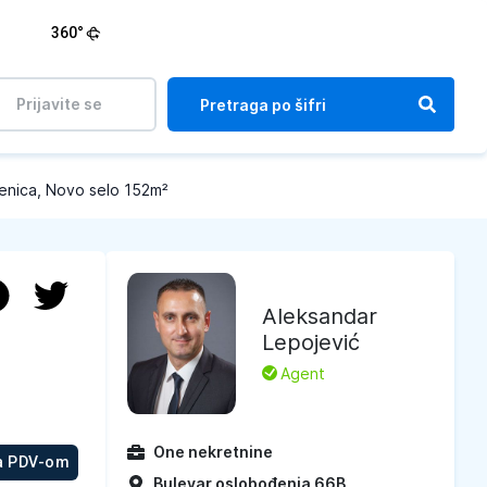
360°
Prijavite se
enica, Novo selo 152m²
Aleksandar
Lepojević
L
Agent
One nekretnine
a PDV-om
Bulevar oslobođenja 66B