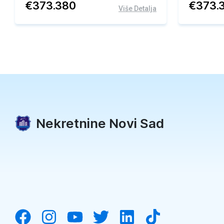
€
373.380
€
373.
Više Detalja
Nekretnine Novi Sad