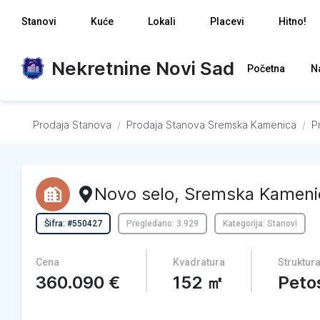
Stanovi
Kuće
Lokali
Placevi
Hitno!
Nekretnine Novi Sad
Početna
N
Prodaja Stanova
/
Prodaja Stanova
Sremska Kamenica
/
P
Novo selo
,
Sremska Kameni
Šifra: #550427
Pregledano: 3.929
Kategorija: Stanovi
Cena
Kvadratura
Struktur
360.090
€
152
㎡
Peto