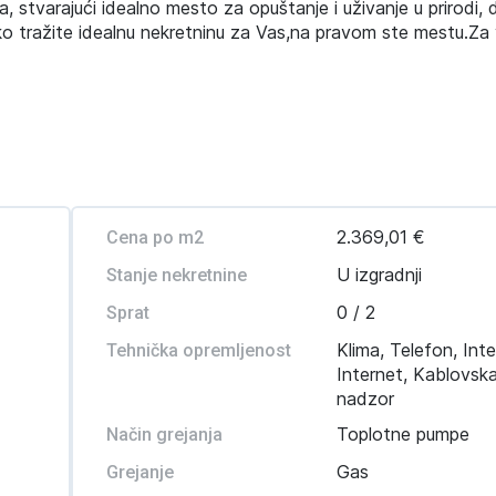
a, stvarajući idealno mesto za opuštanje i uživanje u prirodi, 
o tražite idealnu nekretninu za Vas,na pravom ste mestu.Za 
2.369,01 €
Cena po m2
U izgradnji
Stanje nekretnine
0 / 2
Sprat
Klima, Telefon, Int
Tehnička opremljenost
Internet, Kablovsk
nadzor
Toplotne pumpe
Način grejanja
Gas
Grejanje