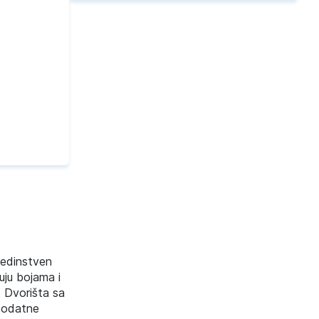
jedinstven
uju bojama i
: Dvorišta sa
 dodatne