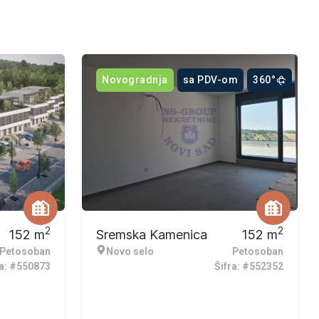
Novogradnja
sa PDV-om
360°
2
2
152
m
Sremska Kamenica
152
m
Petosoban
Novo selo
Petosoban
ra: #550873
Šifra: #552352