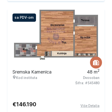
sa PDV-om
2
Sremska Kamenica
48
m
Kod instituta
Dvosoban
Šifra: #545480
€
146.190
Više Detalja