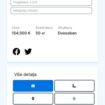
Pregledano: 9.218
Kategorija: Stanovi
Cena
Kvadratura
Struktura
154.500
€
50
㎡
Dvosoban
Više detalja