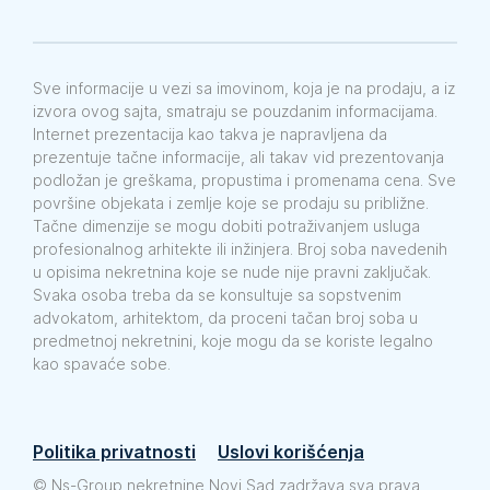
Sve informacije u vezi sa imovinom, koja je na prodaju, a iz
izvora ovog sajta, smatraju se pouzdanim informacijama.
Internet prezentacija kao takva je napravljena da
prezentuje tačne informacije, ali takav vid prezentovanja
podložan je greškama, propustima i promenama cena. Sve
površine objekata i zemlje koje se prodaju su približne.
Tačne dimenzije se mogu dobiti potraživanjem usluga
profesionalnog arhitekte ili inžinjera. Broj soba navedenih
u opisima nekretnina koje se nude nije pravni zaključak.
Svaka osoba treba da se konsultuje sa sopstvenim
advokatom, arhitektom, da proceni tačan broj soba u
predmetnoj nekretnini, koje mogu da se koriste legalno
kao spavaće sobe.
Politika privatnosti
Uslovi korišćenja
©
Ns-Group nekretnine Novi Sad zadržava sva prava