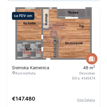
sa PDV-om
2
Sremska Kamenica
48
m
Kod instituta
Dvosoban
Šifra: #545474
€
147.480
Više Detalja