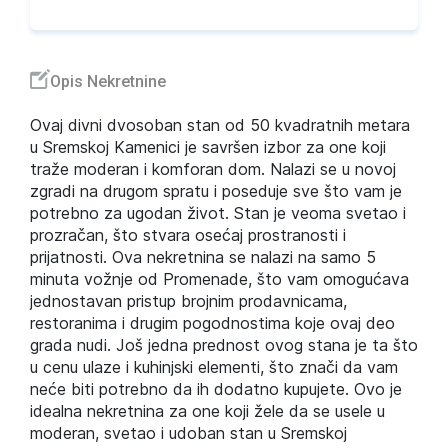
Opis Nekretnine
Ovaj divni dvosoban stan od 50 kvadratnih metara
u Sremskoj Kamenici je savršen izbor za one koji
traže moderan i komforan dom. Nalazi se u novoj
zgradi na drugom spratu i poseduje sve što vam je
potrebno za ugodan život. Stan je veoma svetao i
prozračan, što stvara osećaj prostranosti i
prijatnosti. Ova nekretnina se nalazi na samo 5
minuta vožnje od Promenade, što vam omogućava
jednostavan pristup brojnim prodavnicama,
restoranima i drugim pogodnostima koje ovaj deo
grada nudi. Još jedna prednost ovog stana je ta što
u cenu ulaze i kuhinjski elementi, što znači da vam
neće biti potrebno da ih dodatno kupujete. Ovo je
idealna nekretnina za one koji žele da se usele u
moderan, svetao i udoban stan u Sremskoj