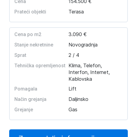
154.500 €
Cena
Terasa
Prateći objekti
3.090 €
Cena po m2
Novogradnja
Stanje nekretnine
2 / 4
Sprat
Klima, Telefon,
Tehnička opremljenost
Interfon, Internet,
Kablovska
Lift
Pomagala
Daljinsko
Način grejanja
Gas
Grejanje