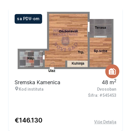
sa PDV-om
2
Sremska Kamenica
48
m
Kod instituta
Dvosoban
Šifra: #545453
€
146.130
Više Detalja