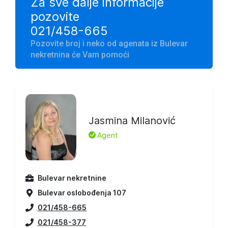
Za sve dalje informacije
pozovite
021/458-665
Pozovite broj i neko od agenata iz Bulevar
nekretnina će Vam pomoći
Jasmina Milanović
L
Agent
Bulevar nekretnine
Bulevar oslobođenja 107
021/458-665
021/458-377