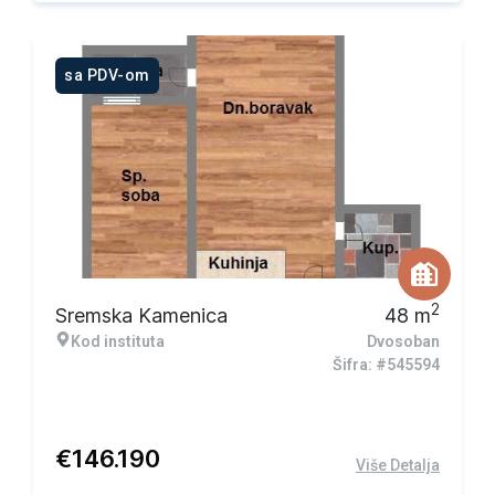
sa PDV-om
2
Sremska Kamenica
48
m
Kod instituta
Dvosoban
Šifra: #545594
€
146.190
Više Detalja