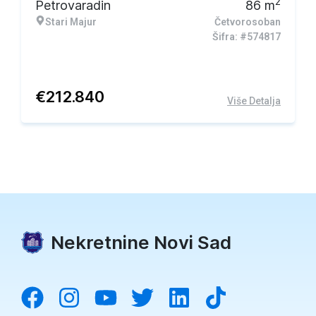
2
Petrovaradin
86
m
Stari Majur
Četvorosoban
Šifra: #574817
€
212.840
Više Detalja
Nekretnine Novi Sad