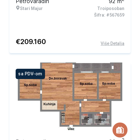
Petrovaradin
92
m
Stari Majur
Troiposoban
Šifra: #567659
€
209.160
Više Detalja
sa PDV-om