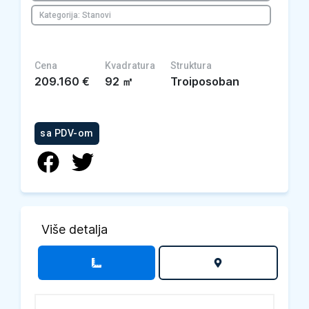
Kategorija: Stanovi
Cena
Kvadratura
Struktura
209.160
€
92
㎡
Troiposoban
sa PDV-om
Više detalja