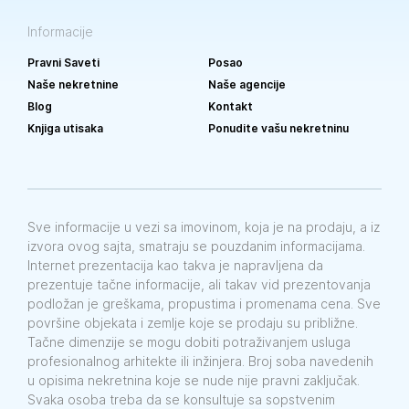
Informacije
Pravni Saveti
Posao
Naše nekretnine
Naše agencije
Blog
Kontakt
Knjiga utisaka
Ponudite vašu nekretninu
Sve informacije u vezi sa imovinom, koja je na prodaju, a iz
izvora ovog sajta, smatraju se pouzdanim informacijama.
Internet prezentacija kao takva je napravljena da
prezentuje tačne informacije, ali takav vid prezentovanja
podložan je greškama, propustima i promenama cena. Sve
površine objekata i zemlje koje se prodaju su približne.
Tačne dimenzije se mogu dobiti potraživanjem usluga
profesionalnog arhitekte ili inžinjera. Broj soba navedenih
u opisima nekretnina koje se nude nije pravni zaključak.
Svaka osoba treba da se konsultuje sa sopstvenim