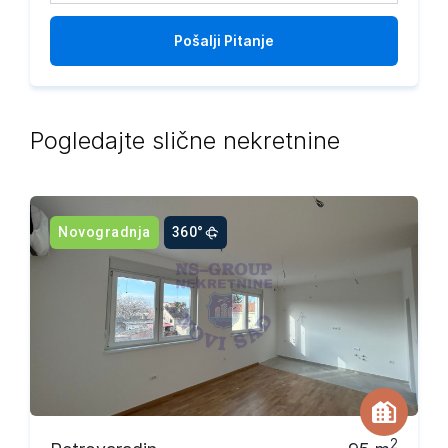
Pošalji
Pitanje
Pogledajte slične nekretnine
Novogradnja
360°
2