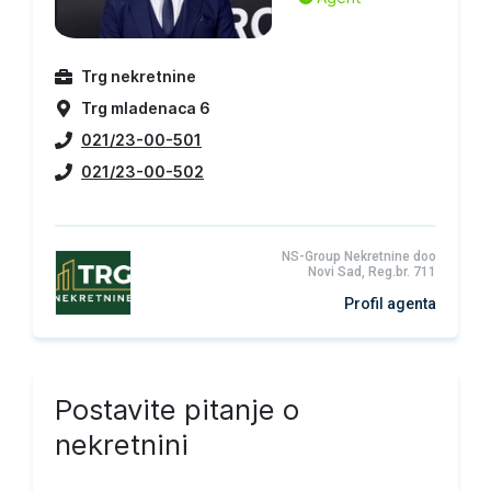
Trg nekretnine
Trg mladenaca 6
021/23-00-501
021/23-00-502
NS-Group Nekretnine doo
Novi Sad, Reg.br. 711
Profil agenta
Postavite pitanje o
nekretnini