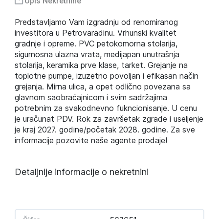
Opis Nekretnine
Predstavljamo Vam izgradnju od renomiranog
investitora u Petrovaradinu. Vrhunski kvalitet
gradnje i opreme. PVC petokomorna stolarija,
sigurnosna ulazna vrata, medijapan unutrašnja
stolarija, keramika prve klase, tarket. Grejanje na
toplotne pumpe, izuzetno povoljan i efikasan način
grejanja. Mirna ulica, a opet odlično povezana sa
glavnom saobraćajnicom i svim sadržajima
potrebnim za svakodnevno fukncionisanje. U cenu
je uračunat PDV. Rok za završetak zgrade i useljenje
je kraj 2027. godine/početak 2028. godine. Za sve
informacije pozovite naše agente prodaje!
Detaljnije informacije o nekretnini