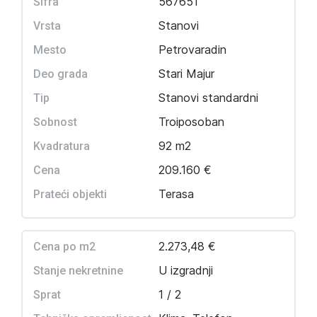
567651
Šifra
Stanovi
Vrsta
Petrovaradin
Mesto
Stari Majur
Deo grada
Stanovi standardni
Tip
Troiposoban
Sobnost
92 m2
Kvadratura
209.160 €
Cena
Terasa
Prateći objekti
2.273,48 €
Cena po m2
U izgradnji
Stanje nekretnine
1 / 2
Sprat