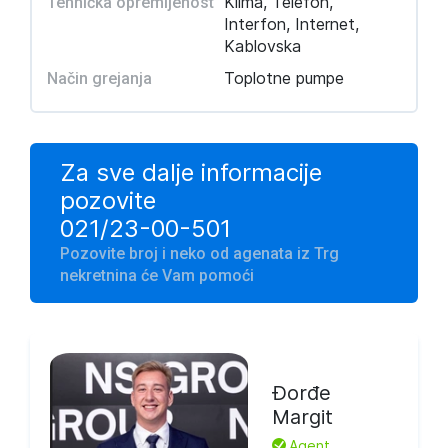
Klima, Telefon,
Tehnička opremljenost
Interfon, Internet,
Kablovska
Toplotne pumpe
Način grejanja
Za sve dalje informacije
pozovite
021/23-00-501
Pozovite broj i neko od agenata iz Trg
nekretnina će Vam pomoći
Đorđe
Margit
L
Agent