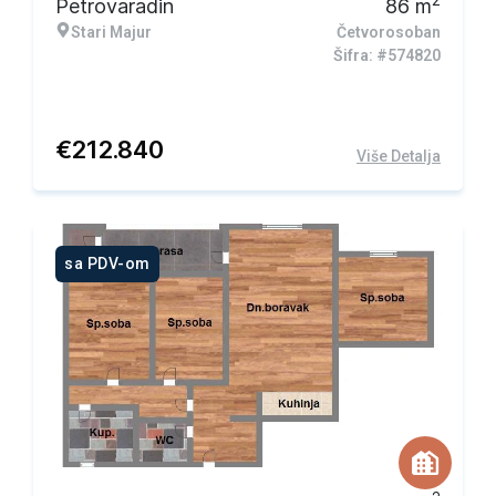
2
Petrovaradin
86
m
Stari Majur
Četvorosoban
Šifra: #574820
€
212.840
Više Detalja
sa PDV-om