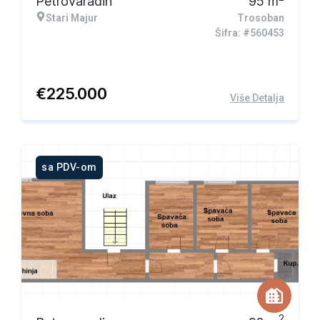
Petrovaradin
95
m
Stari Majur
Trosoban
Šifra: #560453
€
225.000
Više Detalja
sa PDV-om
2