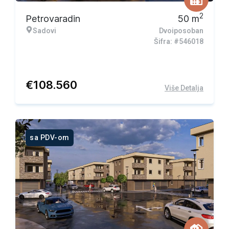
2
Petrovaradin
50
m
Sadovi
Dvoiposoban
Šifra: #546018
€
108.560
Više Detalja
sa PDV-om