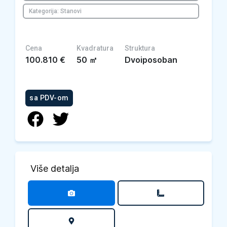
Kategorija: Stanovi
Cena
Kvadratura
Struktura
100.810
€
50
㎡
Dvoiposoban
sa PDV-om
Više detalja