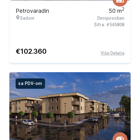
2
Petrovaradin
50
m
Sadovi
Dvoiposoban
Šifra: #545808
€
102.360
Više Detalja
sa PDV-om