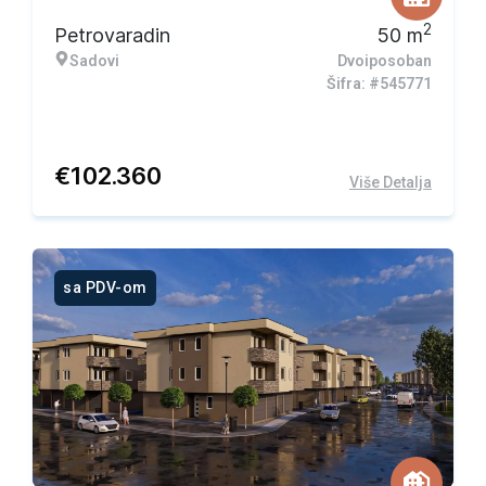
2
Petrovaradin
50
m
Sadovi
Dvoiposoban
Šifra: #545771
€
102.360
Više Detalja
sa PDV-om