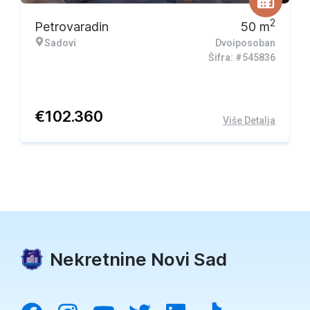
2
Petrovaradin
50
m
Sadovi
Dvoiposoban
Šifra: #545836
€
102.360
Više Detalja
Nekretnine Novi Sad