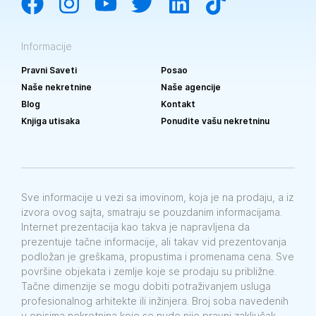
Informacije
Pravni Saveti
Posao
Naše nekretnine
Naše agencije
Blog
Kontakt
Knjiga utisaka
Ponudite vašu nekretninu
Sve informacije u vezi sa imovinom, koja je na prodaju, a iz
izvora ovog sajta, smatraju se pouzdanim informacijama.
Internet prezentacija kao takva je napravljena da
prezentuje tačne informacije, ali takav vid prezentovanja
podložan je greškama, propustima i promenama cena. Sve
površine objekata i zemlje koje se prodaju su približne.
Tačne dimenzije se mogu dobiti potraživanjem usluga
profesionalnog arhitekte ili inžinjera. Broj soba navedenih
u opisima nekretnina koje se nude nije pravni zaključak.