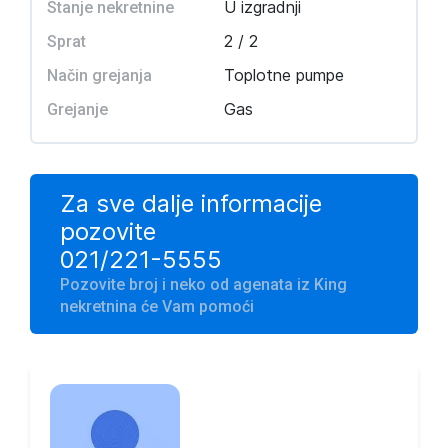
U izgradnji
Stanje nekretnine
2 / 2
Sprat
Toplotne pumpe
Način grejanja
Gas
Grejanje
Za sve dalje informacije
pozovite
021/221-5555
Pozovite broj i neko od agenata iz King
nekretnina će Vam pomoći