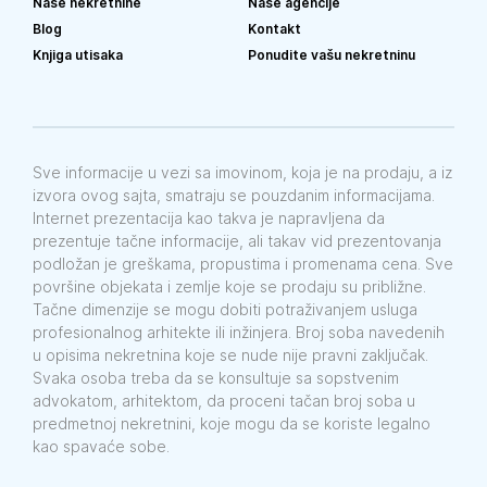
Naše nekretnine
Naše agencije
Blog
Kontakt
Knjiga utisaka
Ponudite vašu nekretninu
Sve informacije u vezi sa imovinom, koja je na prodaju, a iz
izvora ovog sajta, smatraju se pouzdanim informacijama.
Internet prezentacija kao takva je napravljena da
prezentuje tačne informacije, ali takav vid prezentovanja
podložan je greškama, propustima i promenama cena. Sve
površine objekata i zemlje koje se prodaju su približne.
Tačne dimenzije se mogu dobiti potraživanjem usluga
profesionalnog arhitekte ili inžinjera. Broj soba navedenih
u opisima nekretnina koje se nude nije pravni zaključak.
Svaka osoba treba da se konsultuje sa sopstvenim
advokatom, arhitektom, da proceni tačan broj soba u
predmetnoj nekretnini, koje mogu da se koriste legalno
kao spavaće sobe.