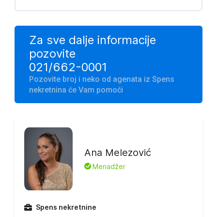
Za sve dalje informacije
pozovite
021/662-0001
Pozovite broj i neko od agenata iz Spens
nekretnina će Vam pomoći
Ana Melezović
L
Menadžer
Spens nekretnine