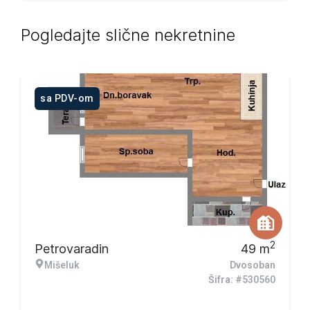
Pogledajte slične nekretnine
sa PDV-om
2
Petrovaradin
49
m
Mišeluk
Dvosoban
Šifra: #530560