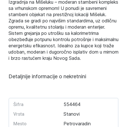
Izgradnja na Mišeluku – moderan stambeni kompleks
sa vrhunskom opremom! U ponudi je savremeni
stambeni objekat na prestižnoj lokaciji Mišeluk.
Zgrada se gradi po najvišim standardima, uz odličnu
opremu, kvalitetnu stolariju i moderan enterijer.
Sistem grejanja po utrošku sa kalorimetrima
obezbeđuje potpunu kontrolu potrošnje i maksimalnu
energetsku efikasnost. Idealno za kupce koji traže
udoban, moderan i dugoročno isplativ dom u mirnom
i brzo rastućem kraju Novog Sada.
Detaljnije informacije o nekretnini
554464
Šifra
Stanovi
Vrsta
Petrovaradin
Mesto