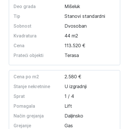
Mišeluk
Deo grada
Stanovi standardni
Tip
Dvosoban
Sobnost
44 m2
Kvadratura
113.520 €
Cena
Terasa
Prateći objekti
2.580 €
Cena po m2
U izgradnji
Stanje nekretnine
1 / 4
Sprat
Lift
Pomagala
Daljinsko
Način grejanja
Gas
Grejanje