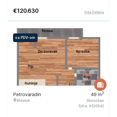
€
120.630
Više Detalja
sa PDV-om
2
Petrovaradin
49
m
Mišeluk
Dvosoban
Šifra: #530542