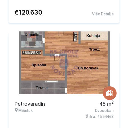
€
120.630
Više Detalja
2
Petrovaradin
45
m
Mišeluk
Dvosoban
Šifra: #554463