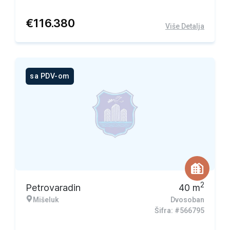
€
116.380
Više Detalja
sa PDV-om
2
Petrovaradin
40
m
Mišeluk
Dvosoban
Šifra: #566795