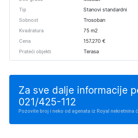
Stanovi standardni
Tip
Trosoban
Sobnost
75 m2
Kvadratura
157.270 €
Cena
Terasa
Prateći objekti
Za sve dalje informacije 
021/425-112
Pozovite broj i neko od agenata iz Royal nekretnina