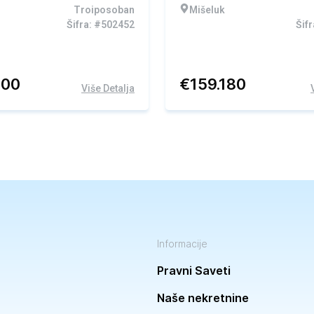
Troiposoban
Mišeluk
Šifra: #502452
Šif
800
€
159.180
Više Detalja
Informacije
Pravni Saveti
Naše nekretnine