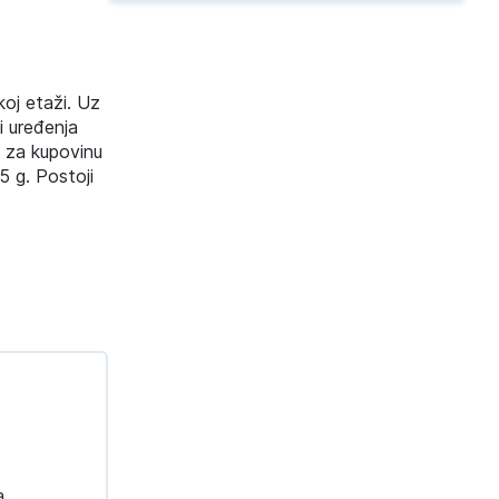
koj etaži. Uz
i uređenja
v za kupovinu
5 g. Postoji
a