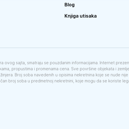
Blog
Knjiga utisaka
vora ovog sajta, smatraju se pouzdanim informacijama. Internet preze
škama, propustima i promenama cena. Sve površine objekata i zemlje 
nžinjera. Broj soba navedenih u opisima nekretnina koje se nude nij
ačan broj soba u predmetnoj nekretnini, koje mogu da se koriste le