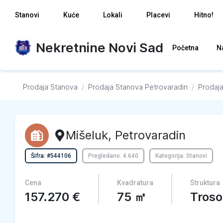
Stanovi
Kuće
Lokali
Placevi
Hitno!
Nekretnine Novi Sad
Početna
N
Prodaja Stanova
/
Prodaja Stanova
Petrovaradin
/
Prodaj
Mišeluk
,
Petrovaradin
Šifra: #544106
Pregledano: 4.640
Kategorija: Stanovi
Cena
Kvadratura
Struktura
157.270
€
75
㎡
Tros