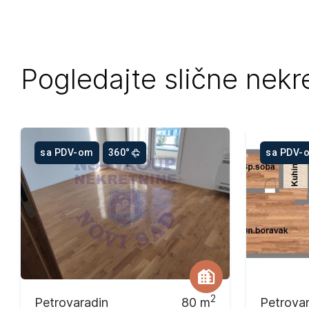
Pogledajte slične nekr
sa PDV-om
360°
sa PDV-
2
Petrovaradin
80
m
Petrova