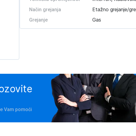
Etažno grejanje/gre
Način grejanja
Gas
Grejanje
pozovite
 će Vam pomoći