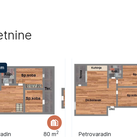
etnine
om
2
radin
80
m
Petrovaradin