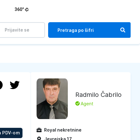
360°
Prijavite se
Radmilo Čabrilo
L
Agent
Royal nekretnine
a PDV-om
Jevrejska 17