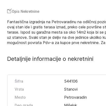
Opis Nekretnine
Fantastična izgradnja na Petrovaradinu na odličnoj pozici
ovaj stan ide i gratis terasa iznad, preko cele površine s
terase. Ispod su garažna mesta sa oko 14m2 koja bi se p
uz stanove. Svaki stan je deljiv na dve jedinice ukoliko k
mogućnost povrata Pdv-a za kupce prve nekretnine. Za v
Detaljnije informacije o nekretnini
544106
Šifra
Stanovi
Vrsta
Petrovaradin
Mesto
Mišeluk
Deo grada