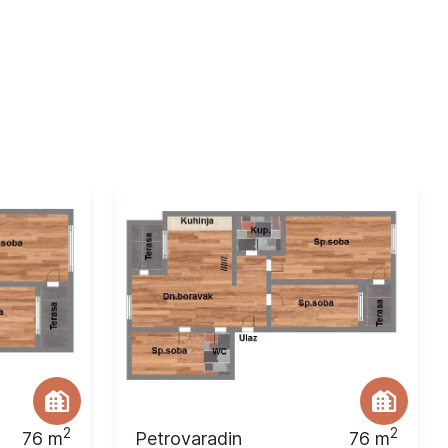
2
2
76
m
Petrovaradin
76
m