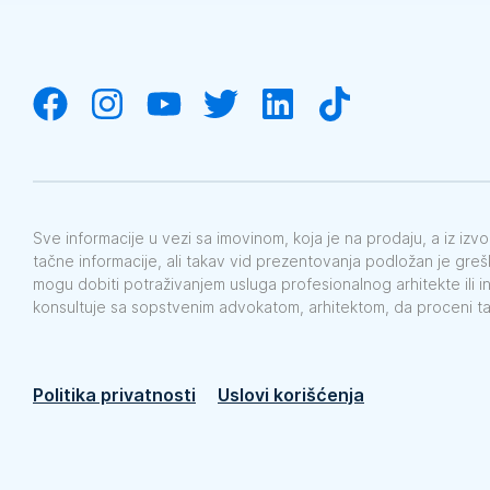
Sve informacije u vezi sa imovinom, koja je na prodaju, a iz iz
tačne informacije, ali takav vid prezentovanja podložan je gre
mogu dobiti potraživanjem usluga profesionalnog arhitekte ili i
konsultuje sa sopstvenim advokatom, arhitektom, da proceni t
Politika privatnosti
Uslovi korišćenja