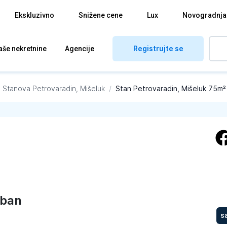
Ekskluzivno
Snižene cene
Lux
Novogradnja
Registrujte se
aše nekretnine
Agencije
a Stanova
Petrovaradin, Mišeluk
/
Stan Petrovaradin, Mišeluk 75m²
oban
s