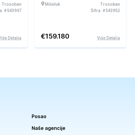
Trosoban
Mišeluk
Trosoban
ra: #543947
Šifra: #543952
€
159.180
Više Detalja
Više Detalja
Posao
Naše agencije