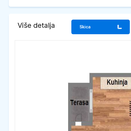
Više detalja
Skica