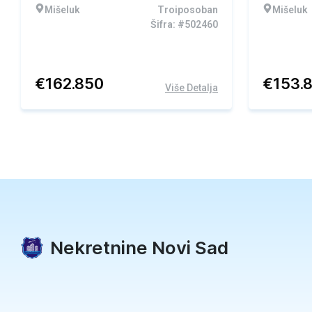
Mišeluk
Troiposoban
Mišeluk
Šifra: #502460
€
162.850
€
153.
Više Detalja
Nekretnine Novi Sad