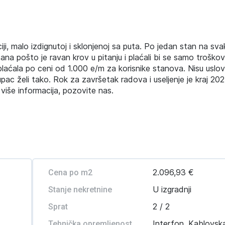
ji, malo izdignutoj i sklonjenoj sa puta. Po jedan stan na sva
tana pošto je ravan krov u pitanju i plaćali bi se samo troškov
laćala po ceni od 1.000 e/m za korisnike stanova. Nisu uslo
upac želi tako. Rok za završetak radova i useljenje je kraj 202
iše informacija, pozovite nas.
2.096,93 €
Cena po m2
U izgradnji
Stanje nekretnine
2 / 2
Sprat
Interfon, Kablovsk
Tehnička opremljenost