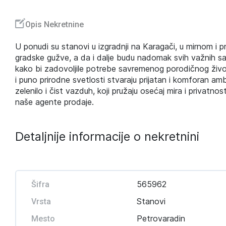
Opis Nekretnine
U ponudi su stanovi u izgradnji na Karagači, u mirnom i
gradske gužve, a da i dalje budu nadomak svih važnih sad
kako bi zadovoljile potrebe savremenog porodičnog život
i puno prirodne svetlosti stvaraju prijatan i komforan 
zelenilo i čist vazduh, koji pružaju osećaj mira i privatn
naše agente prodaje.
Detaljnije informacije o nekretnini
565962
Šifra
Stanovi
Vrsta
Petrovaradin
Mesto