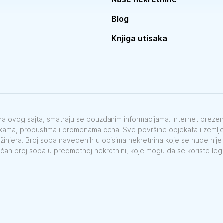
Blog
Knjiga utisaka
vora ovog sajta, smatraju se pouzdanim informacijama. Internet preze
škama, propustima i promenama cena. Sve površine objekata i zemlje 
nžinjera. Broj soba navedenih u opisima nekretnina koje se nude nij
ačan broj soba u predmetnoj nekretnini, koje mogu da se koriste le