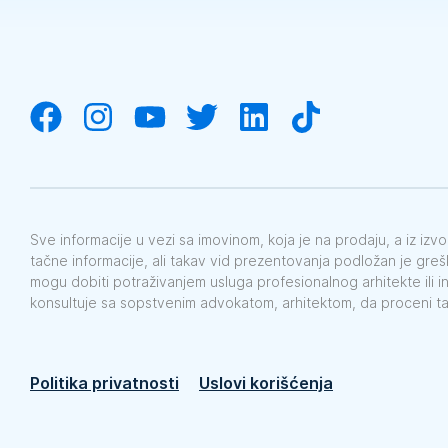
Sve informacije u vezi sa imovinom, koja je na prodaju, a iz iz
tačne informacije, ali takav vid prezentovanja podložan je gre
mogu dobiti potraživanjem usluga profesionalnog arhitekte ili i
konsultuje sa sopstvenim advokatom, arhitektom, da proceni t
Politika privatnosti
Uslovi korišćenja