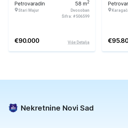
2
Petrovaradin
58
m
Petrova
Stari Majur
Dvosoban
Karagač
Šifra: #506599
€
90.000
€
95.8
Više Detalja
Nekretnine Novi Sad