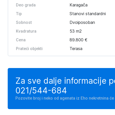
Karagača
Deo grada
Stanovi standardni
Tip
Dvoiposoban
Sobnost
53 m2
Kvadratura
89.800 €
Cena
Terasa
Prateći objekti
Za sve dalje informacije 
021/544-684
Pozovite broj i neko od agenata iz Eho nekretnina 