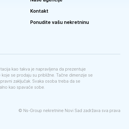
Kontakt
Ponudite vašu nekretninu
ntacija kao takva je napravljena da prezentuje
koje se prodaju su približne. Tačne dimenzije se
e pravni zaključak. Svaka osoba treba da se
galno kao spavaće sobe.
©
Ns-Group nekretnine Novi Sad zadržava sva prava