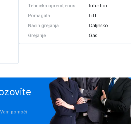
Interfon
Tehnička opremljenost
Lift
Pomagala
Daljinsko
Način grejanja
Gas
Grejanje
pozovite
će Vam pomoći