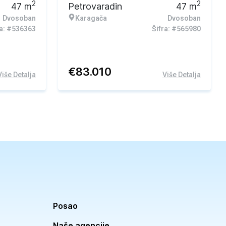
2
2
47
m
Petrovaradin
47
m
Dvosoban
Karagača
Dvosoban
ra: #536363
Šifra: #565980
€
83.010
Više Detalja
Više Detalja
Posao
Naše agencije