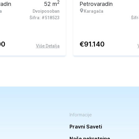
2
radin
52
m
Petrovaradin
a
Dvoiposoban
Karagača
Šifra: #518523
Šif
00
€
91.140
Više Detalja
Informacije
Pravni Saveti
Naše nekretnine