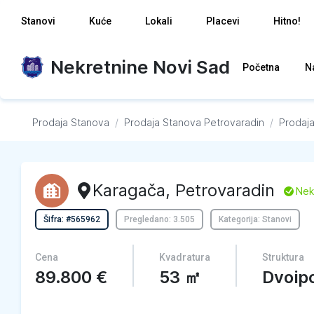
Stanovi
Kuće
Lokali
Placevi
Hitno!
Nekretnine Novi Sad
Početna
N
Prodaja Stanova
/
Prodaja Stanova
Petrovaradin
/
Prodaj
Karagača
,
Petrovaradin
L
Nek
Šifra: #565962
Pregledano: 3.505
Kategorija: Stanovi
Cena
Kvadratura
Struktura
89.800
€
53
㎡
Dvoip