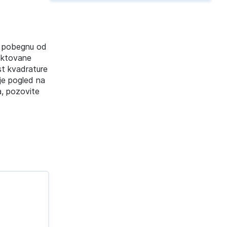
da pobegnu od
jektovane
st kvadrature
je pogled na
a, pozovite