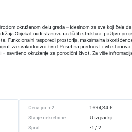
 prirodom okruženom delu grada – idealnom za sve koji žele 
ržaja.Objekat nudi stanove različitih struktura, pažljivo pro
a. Funkcionalni rasporedi prostorija, maksimalna iskorišćeno
ambijent za svakodnevni život.Posebna prednost ovih stanova 
osti – savršeno okruženje za porodični život. Za više infromacij
1.694,34 €
Cena po m2
U izgradnji
Stanje nekretnine
-1 / 2
Sprat