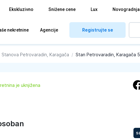
Ekskluzivno
Snižene cene
Lux
Novogradnja
Registrujte se
aše nekretnine
Agencije
a Stanova
Petrovaradin, Karagača
/
Stan Petrovaradin, Karagača 
retnina je uknjižena
osoban
s