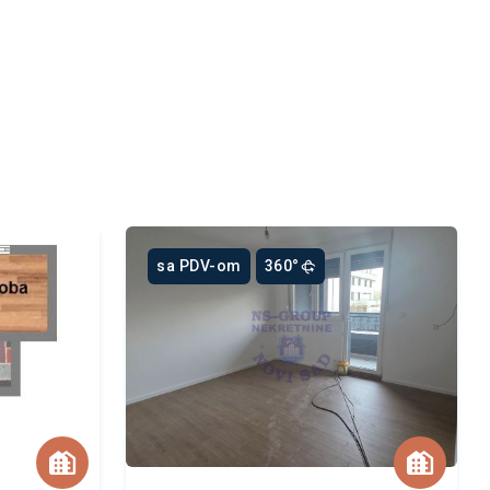
sa PDV-om
360°