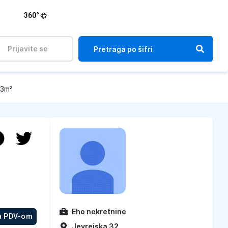
360°
Prijavite se
53m²
Eho nekretnine
a PDV-om
Jevrejska 32