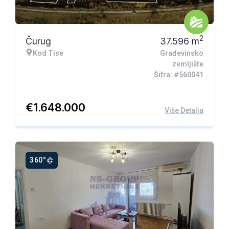
Ekskluzivna ponuda
2
Čurug
37.596
m
Kod Tise
Građevinsko
zemljište
Šifra: #560041
€
1.648.000
Više Detalja
360°