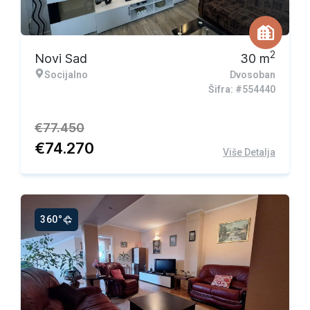
Ekskluzivna ponuda
2
Novi Sad
30
m
Socijalno
Dvosoban
Šifra: #554440
€
77.450
€
74.270
Više Detalja
360°