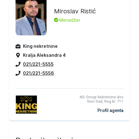
Miroslav Ristić
L
Menadžer
King nekretnine
Kralja Aleksandra 4
021/221-5555
021/221-5556
NS-Group Nekretnine doo
Novi Sad, Reg.br. 711
Profil agenta