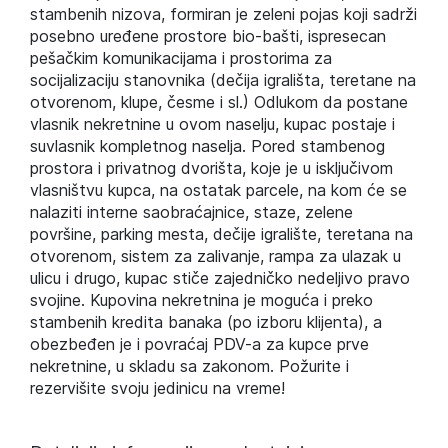
stambenih nizova, formiran je zeleni pojas koji sadrži
posebno uređene prostore bio-bašti, ispresecan
pešačkim komunikacijama i prostorima za
socijalizaciju stanovnika (dečija igrališta, teretane na
otvorenom, klupe, česme i sl.) Odlukom da postane
vlasnik nekretnine u ovom naselju, kupac postaje i
suvlasnik kompletnog naselja. Pored stambenog
prostora i privatnog dvorišta, koje je u isključivom
vlasništvu kupca, na ostatak parcele, na kom će se
nalaziti interne saobraćajnice, staze, zelene
površine, parking mesta, dečije igralište, teretana na
otvorenom, sistem za zalivanje, rampa za ulazak u
ulicu i drugo, kupac stiče zajedničko nedeljivo pravo
svojine. Kupovina nekretnina je moguća i preko
stambenih kredita banaka (po izboru klijenta), a
obezbeđen je i povraćaj PDV-a za kupce prve
nekretnine, u skladu sa zakonom. Požurite i
rezervišite svoju jedinicu na vreme!