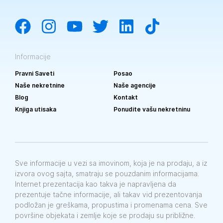
Informacije
Pravni Saveti
Posao
Naše nekretnine
Naše agencije
Blog
Kontakt
Knjiga utisaka
Ponudite vašu nekretninu
Sve informacije u vezi sa imovinom, koja je na prodaju, a iz
izvora ovog sajta, smatraju se pouzdanim informacijama.
Internet prezentacija kao takva je napravljena da
prezentuje tačne informacije, ali takav vid prezentovanja
podložan je greškama, propustima i promenama cena. Sve
površine objekata i zemlje koje se prodaju su približne.