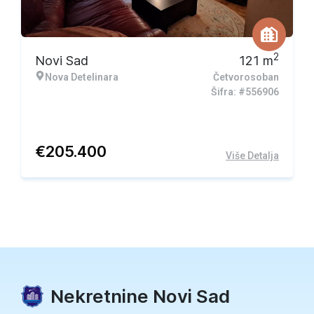
Ekskluzivna ponuda
2
Novi Sad
121
m
Nova Detelinara
Četvorosoban
Šifra: #556906
€
205.400
Više Detalja
Nekretnine Novi Sad