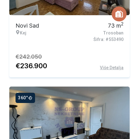
Ekskluzivna ponuda
2
Novi Sad
73
m
Kej
Trosoban
Šifra: #553490
€
242.050
€
236.900
Više Detalja
360°