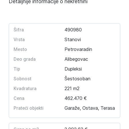
Detaljnije informacije o nekretnini
490980
Šifra
Stanovi
Vrsta
Petrovaradin
Mesto
Alibegovac
Deo grada
Dupleksi
Tip
Šestosoban
Sobnost
221 m2
Kvadratura
462.470 €
Cena
Garaže, Ostava, Terasa
Prateći objekti