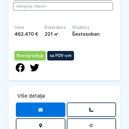
Kategorija: Stanovi
Cena
Kvadratura
Struktura
462.470
€
221
㎡
Šestosoban
Novogradnja
sa PDV-om
Više detalja