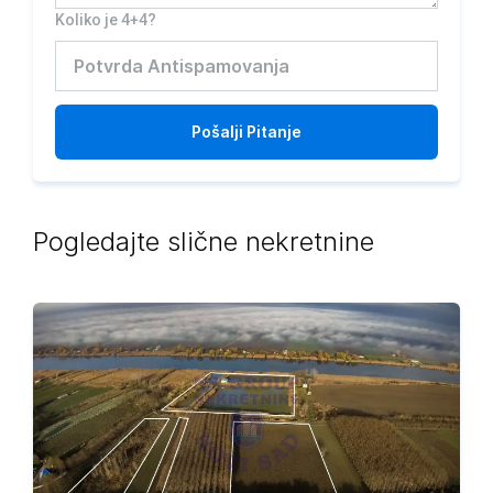
Koliko je 4+4?
Pošalji
Pitanje
Pogledajte slične nekretnine