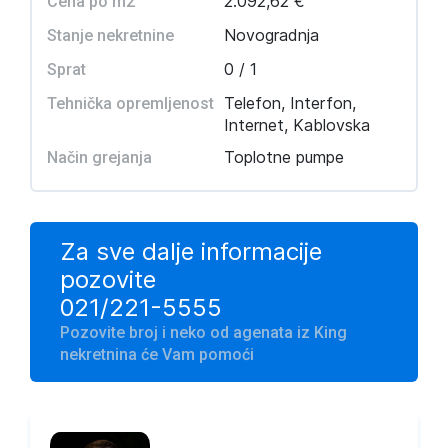
2.092,62 €
Cena po m2
Novogradnja
Stanje nekretnine
0 / 1
Sprat
Telefon, Interfon,
Tehnička opremljenost
Internet, Kablovska
Toplotne pumpe
Način grejanja
Za sve dalje informacije
pozovite
021/221-5555
Pozovite broj i neko od agenata iz King
nekretnina će Vam pomoći