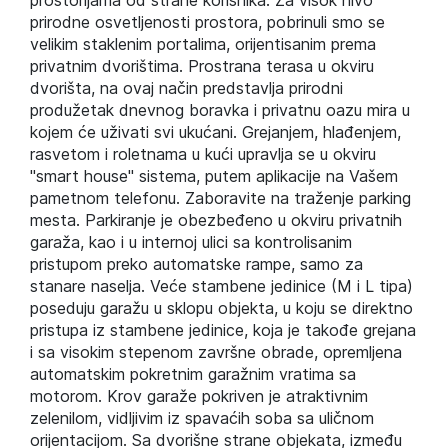
prostorijama od strane korisnika. Za visok nivo
prirodne osvetljenosti prostora, pobrinuli smo se
velikim staklenim portalima, orijentisanim prema
privatnim dvorištima. Prostrana terasa u okviru
dvorišta, na ovaj način predstavlja prirodni
produžetak dnevnog boravka i privatnu oazu mira u
kojem će uživati svi ukućani. Grejanjem, hlađenjem,
rasvetom i roletnama u kući upravlja se u okviru
"smart house" sistema, putem aplikacije na Vašem
pametnom telefonu. Zaboravite na traženje parking
mesta. Parkiranje je obezbeđeno u okviru privatnih
garaža, kao i u internoj ulici sa kontrolisanim
pristupom preko automatske rampe, samo za
stanare naselja. Veće stambene jedinice (M i L tipa)
poseduju garažu u sklopu objekta, u koju se direktno
pristupa iz stambene jedinice, koja je takođe grejana
i sa visokim stepenom završne obrade, opremljena
automatskim pokretnim garažnim vratima sa
motorom. Krov garaže pokriven je atraktivnim
zelenilom, vidljivim iz spavaćih soba sa uličnom
orijentacijom. Sa dvorišne strane objekata, između