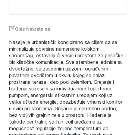
Opis Nekretnine
Naselje je urbanistički koncipirano sa ciljem da se
minimalizuju površine namenjene kolskom
saobraćaju, ostavljajući većinu prostora za pešačke i
biciklističke komunikacije. Sve stambene jedinice su
dvoetažne, sa zasebnim ulazom i ograđenim
privatnim dvorištem u okviru kojeg se nalazi
prostrana terasa i deo pod zelenilom. Grejanje i
hlađenje su rešeni sa individualnom toplotnom
pumpom, energetski efikasnim uređajem koji uz
velike uštede energije, obezbeđuje vrhunski komfor
u svim prostorijama. Grejanje je centralno podno,
bez vidljivih grejnih tela u prostoru. Hlađenje je
takođe centralno sa fan-coil uređajima uz
mogućnost regulacije željene temperature po