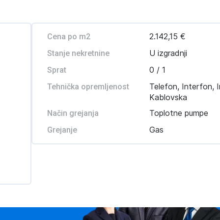
2.142,15 €
Cena po m2
U izgradnji
Stanje nekretnine
0 / 1
Sprat
Telefon, Interfon, I
Tehnička opremljenost
Kablovska
Toplotne pumpe
Način grejanja
Gas
Grejanje