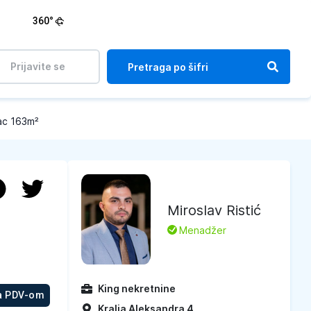
360°
Prijavite se
ac 163m²
Miroslav Ristić
L
Menadžer
King nekretnine
a PDV-om
Kralja Aleksandra 4