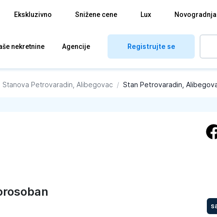
Ekskluzivno
Snižene cene
Lux
Novogradnja
Registrujte se
aše nekretnine
Agencije
a Stanova
Petrovaradin, Alibegovac
/
Stan Petrovaradin, Alibegov
orosoban
s