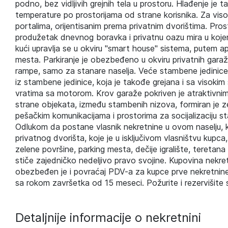
podno, bez vidljivih grejnih tela u prostoru. Hlađenje je
temperature po prostorijama od strane korisnika. Za visok
portalima, orijentisanim prema privatnim dvorištima. Prost
produžetak dnevnog boravka i privatnu oazu mira u kojem
kući upravlja se u okviru "smart house" sistema, putem 
mesta. Parkiranje je obezbeđeno u okviru privatnih garaža
rampe, samo za stanare naselja. Veće stambene jedinice (
iz stambene jedinice, koja je takođe grejana i sa viso
vratima sa motorom. Krov garaže pokriven je atraktivnim 
strane objekata, između stambenih nizova, formiran je ze
pešačkim komunikacijama i prostorima za socijalizaciju st
Odlukom da postane vlasnik nekretnine u ovom naselju, 
privatnog dvorišta, koje je u isključivom vlasništvu kupca
zelene površine, parking mesta, dečije igralište, teretan
stiče zajedničko nedeljivo pravo svojine. Kupovina nekre
obezbeđen je i povraćaj PDV-a za kupce prve nekretnine, 
sa rokom završetka od 15 meseci. Požurite i rezervišite 
Detaljnije informacije o nekretnini