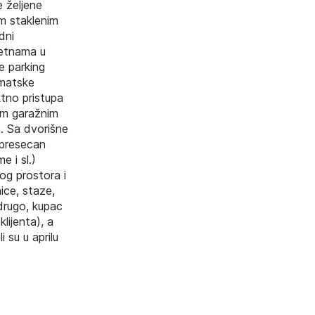
e željene
im staklenim
dni
letnama u
e parking
omatske
ktno pristupa
im garažnim
m. Sa dvorišne
spresecan
e i sl.)
og prostora i
ice, staze,
 drugo, kupac
lijenta), a
 su u aprilu