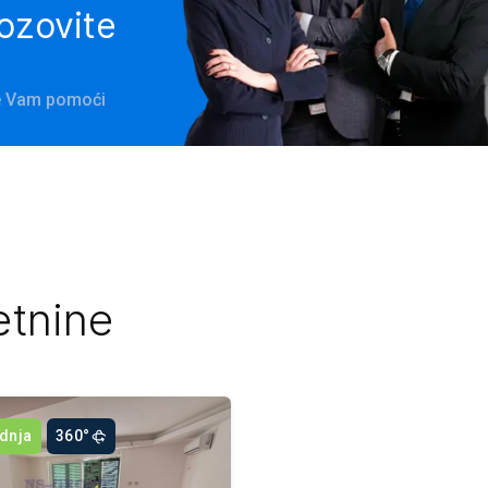
pozovite
će Vam pomoći
etnine
dnja
360°