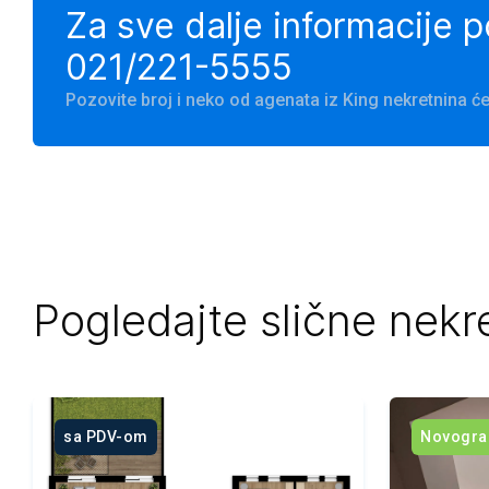
Za sve dalje informacije 
021/221-5555
Pozovite broj i neko od agenata iz King nekretnina 
Pogledajte slične nekr
sa PDV-om
Novogra