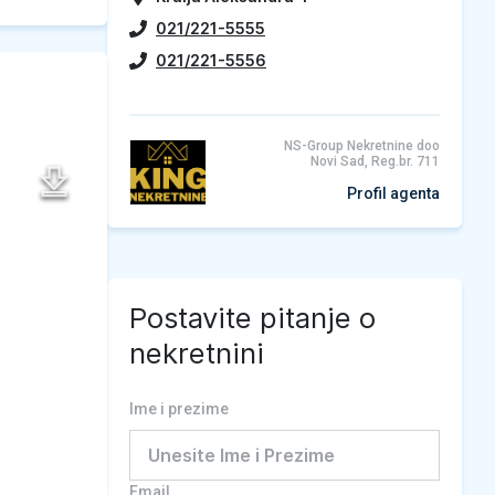
021/221-5555
021/221-5556
NS-Group Nekretnine doo
Novi Sad, Reg.br. 711
Profil agenta
Postavite pitanje o
nekretnini
Ime i prezime
Email