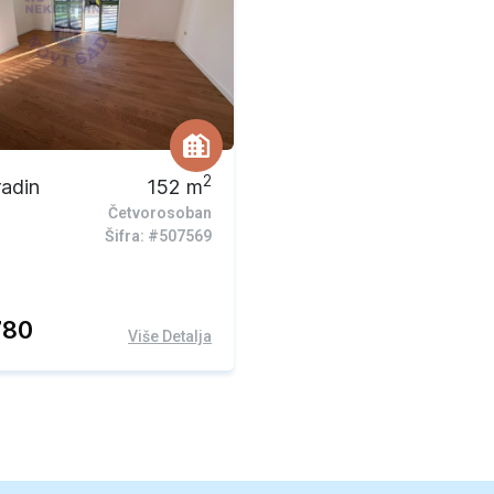
2
radin
152
m
Četvorosoban
Šifra: #507569
780
Više Detalja