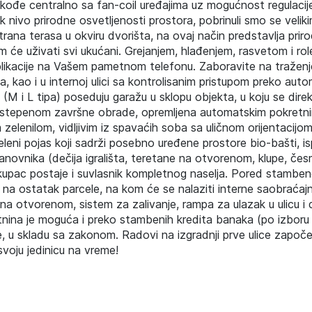
 takođe centralno sa fan-coil uređajima uz mogućnost regulacij
 nivo prirodne osvetljenosti prostora, pobrinuli smo se velik
rana terasa u okviru dvorišta, na ovaj način predstavlja priro
 će uživati svi ukućani. Grejanjem, hlađenjem, rasvetom i ro
aplikacije na Vašem pametnom telefonu. Zaboravite na traženj
, kao i u internoj ulici sa kontrolisanim pristupom preko aut
M i L tipa) poseduju garažu u sklopu objekta, u koju se dire
kim stepenom završne obrade, opremljena automatskim pokretn
zelenilom, vidljivim iz spavaćih soba sa uličnom orijentacijo
leni pojas koji sadrži posebno uređene prostore bio-bašti, i
anovnika (dečija igrališta, teretane na otvorenom, klupe, česm
kupac postaje i suvlasnik kompletnog naselja. Pored stamben
, na ostatak parcele, na kom će se nalaziti interne saobraćajn
a na otvorenom, sistem za zalivanje, rampa za ulazak u ulicu i
tnina je moguća i preko stambenih kredita banaka (po izboru k
u skladu sa zakonom. Radovi na izgradnji prve ulice započeli
svoju jedinicu na vreme!