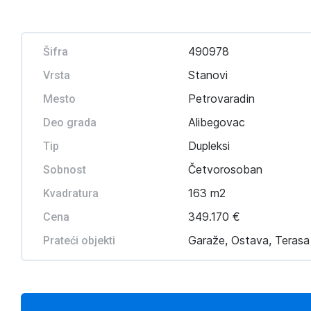
490978
Šifra
Stanovi
Vrsta
Petrovaradin
Mesto
Alibegovac
Deo grada
Dupleksi
Tip
Četvorosoban
Sobnost
163 m2
Kvadratura
349.170 €
Cena
Garaže, Ostava, Terasa
Prateći objekti