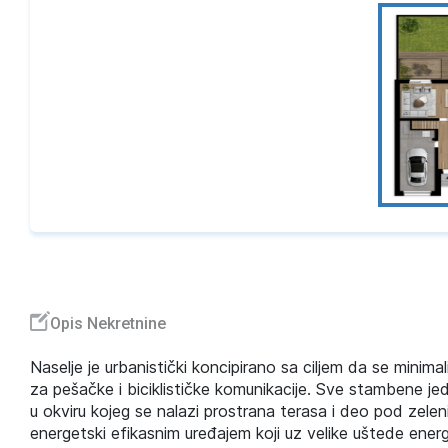
Opis Nekretnine
Naselje je urbanistički koncipirano sa ciljem da se minim
za pešačke i biciklističke komunikacije. Sve stambene j
u okviru kojeg se nalazi prostrana terasa i deo pod zele
energetski efikasnim uređajem koji uz velike uštede energ