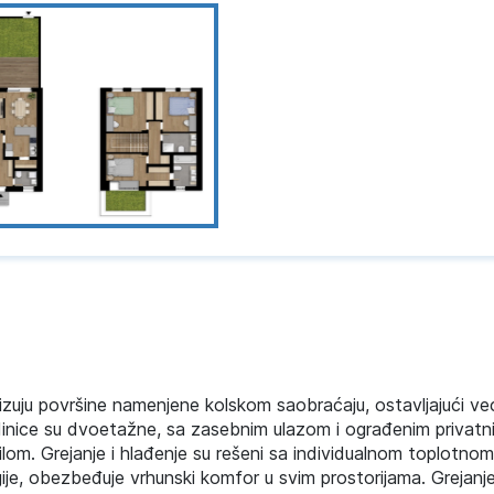
alizuju površine namenjene kolskom saobraćaju, ostavljajući ve
edinice su dvoetažne, sa zasebnim ulazom i ograđenim privat
nilom. Grejanje i hlađenje su rešeni sa individualnom toplotn
ije, obezbeđuje vrhunski komfor u svim prostorijama. Grejanje