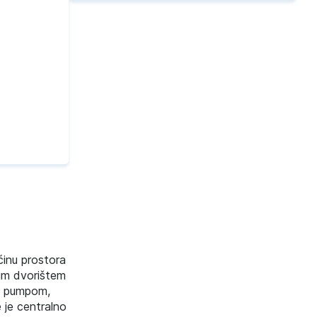
ćinu prostora
nim dvorištem
om pumpom,
 je centralno