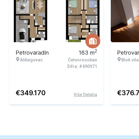
2
Petrovaradin
163
m
Petrova
Alibegovac
Četvorosoban
Blok vila
Šifra: #490971
€
349.170
€
376.
Više Detalja