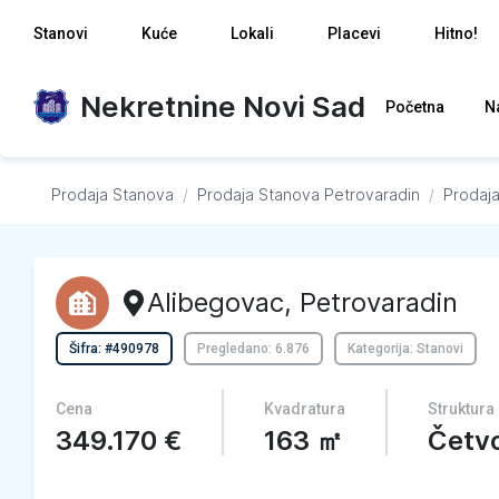
Stanovi
Kuće
Lokali
Placevi
Hitno!
Nekretnine Novi Sad
Početna
N
Prodaja Stanova
/
Prodaja Stanova
Petrovaradin
/
Prodaj
Alibegovac
,
Petrovaradin
Šifra: #490978
Pregledano: 6.876
Kategorija: Stanovi
Cena
Kvadratura
Struktura
349.170
€
163
㎡
Četv